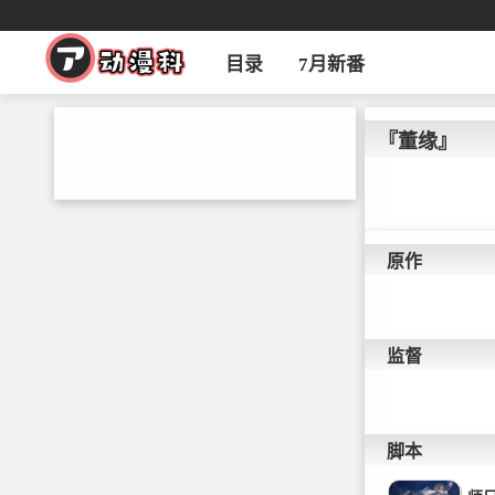
目录
7月新番
『董缘』
原作
监督
脚本