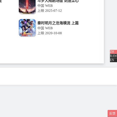
星
斗罗大陆剧场版 剑道尘心
中国
WEB
上映
2025-07-12
秦时明月之沧海横流 上篇
中国
WEB
上映
2020-10-08
ZH
RAW
EN
反馈