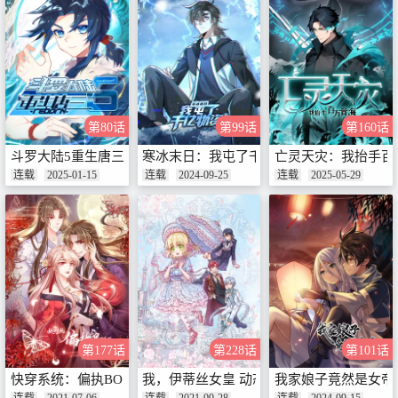
第80话
第99话
第160话
斗罗大陆5重生唐三 动态漫
寒冰末日：我屯了千亿物资 动态漫
亡灵天灾：我抬手百
连载
2025-01-15
连载
2024-09-25
连载
2025-05-29
第177话
第228话
第101话
快穿系统：偏执BOSS不好惹 动态漫
我，伊蒂丝女皇 动态漫
我家娘子竟然是女帝
连载
2021-07-06
连载
2021-09-28
连载
2024-09-15