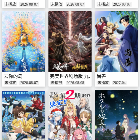
未播放
2026-08-07
未播放
2026-08-07
未播放
2026-08-07
去你的岛
完美世界剧场版 九劫焚天
尚善
未播放
2026-08-07
未播放
2026-08-08
未播放
2027-04