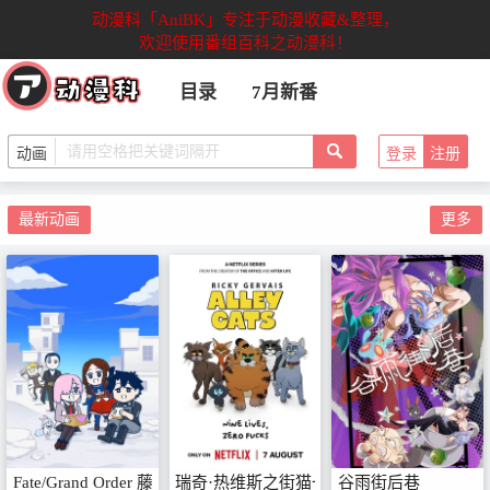
动漫科「AniBK」专注于动漫收藏&整理，
欢迎使用番组百科之动漫科！
目录
7月新番
登录
注册
最新动画
更多
Fate/Grand Order 藤丸立香想不明白 第4季
瑞奇·热维斯之街猫一族
谷雨街后巷