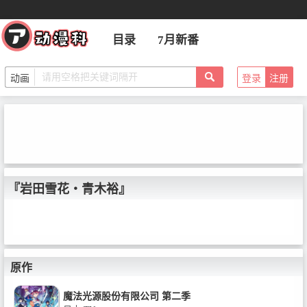
目录
7月新番
登录
注册
『岩田雪花・青木裕』
原作
魔法光源股份有限公司 第二季