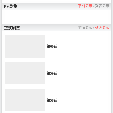
平铺显示
/
列表显示
PV剧集
平铺显示
/
列表显示
正式剧集
第60话
第59话
第58话