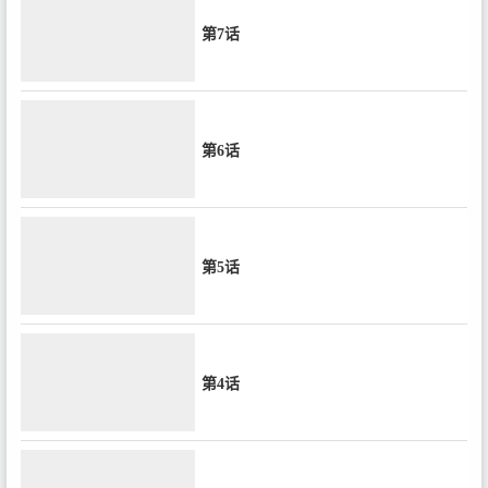
第7话
第6话
第5话
第4话