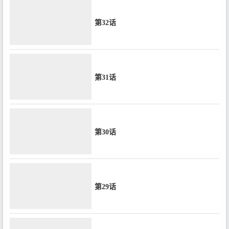
第32话
第31话
第30话
第29话