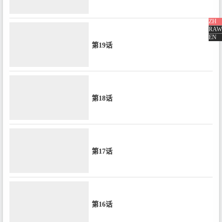
ZH
RAW
EN
第19话
第18话
第17话
第16话