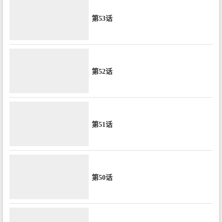
第53话
第52话
第51话
第50话