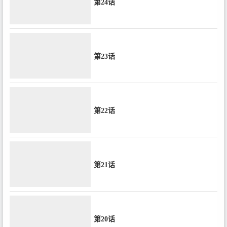
第24话
第23话
第22话
第21话
第20话