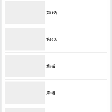
第11话
第10话
第9话
第8话