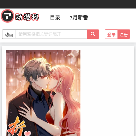
目录
7月新番
登录
注册