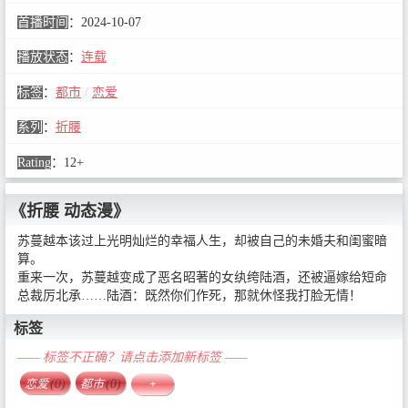
首播时间
：
2024-10-07
播放状态
：
连载
标签
：
都市
/
恋爱
系列
：
折腰
Rating
：
12+
《折腰 动态漫》
苏蔓越本该过上光明灿烂的幸福人生，却被自己的未婚夫和闺蜜暗
算。
重来一次，苏蔓越变成了恶名昭著的女纨绔陆酒，还被逼嫁给短命
总裁厉北承……陆酒：既然你们作死，那就休怪我打脸无情！
标签
—— 标签不正确？请点击添加新标签 ——
恋爱
(0)
都市
(0)
+