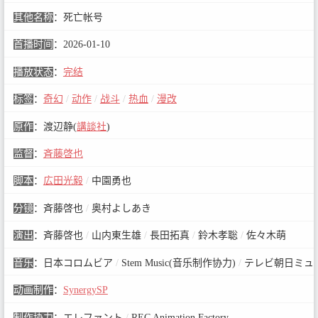
其他名称
：
死亡帐号
首播时间
：
2026-01-10
播放状态
：
完结
标签
：
奇幻
/
动作
/
战斗
/
热血
/
漫改
原作
：
渡辺静(
講談社
)
监督
：
斉藤啓也
脚本
：
広田光毅
/
中園勇也
分镜
：
斉藤啓也
/
奥村よしあき
演出
：
斉藤啓也
/
山内東生雄
/
長田拓真
/
鈴木孝聡
/
佐々木萌
音乐
：
日本コロムビア
/
Stem Music(音乐制作协力)
/
テレビ朝日ミュー
动画制作
：
SynergySP
制作协力
：
エレファント
/
REC Animation Factory