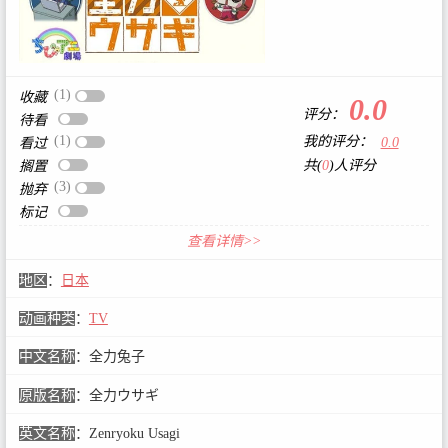
(1)
收藏
0.0
评分：
待看
(1)
我的评分：
0.0
看过
共(
0
)人评分
搁置
(3)
抛弃
标记
查看详情>>
地区
：
日本
动画种类
：
TV
中文名称
：
全力兔子
原版名称
：
全力ウサギ
英文名称
：
Zenryoku Usagi