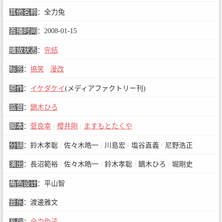
其他名称
：
全力兔
首播时间
：
2008-01-15
播放状态
：
完结
标签
：
搞笑
/
漫改
原作
：
イケダケイ
(メディアファクトリー刊)
监督
：
鏑木ひろ
脚本
：
菅良幸
/
櫻井剛
/
ますもとたくや
分镜
：
鈴木孝聡
/
佐々木皓一
/
川島宏
/
塩谷直義
/
尼野浩正
演出
：
長沼範裕
/
佐々木皓一
/
鈴木孝聡
/
鏑木ひろ
/
堀剛史
角色设计
：
平山智
音乐
：
渡邊雅文
系列
：
全力兔子