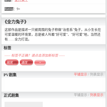
Rating
：
9+
《全力兔子》
这部作品是描述一只被周围的兔子称做“治愈系”兔子，从小生长在
可爱温暖的环境里，总是被人叫着“好可爱”、“好可爱”地，当然还
有……全力打混。
标签
—— 标签不正确？请点击添加新标签 ——
搞笑
(0)
漫改
(0)
+
平铺显示
/
列表显示
PV剧集
平铺显示
/
列表显示
正式剧集