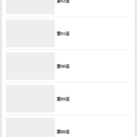
第92话
第91话
第90话
第89话
第88话