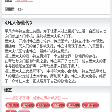
Rating
：
12+
《凡人修仙传》
平凡少年韩立出生贫困，为了让家人过上更好的生活，自愿前去七
玄门参加入门考核，最终被墨大夫收入门下。
墨大夫一开始对韩立悉心培养、传授医术，让韩立对他非常感激，
但随着一同入门的弟子张铁失踪，韩立才发现了墨大夫的真面目。
墨大夫试图夺舍韩立，最终却被韩立反杀。
通过墨大夫的遗书韩立得知了一个全新世界：修仙界的存在。
在帮助七玄门抵御外敌之后，韩立离开了七玄门，前去墨大夫的家
中寻找暖阳宝玉解毒，并帮助墨家人打败了敌人。
通过墨大夫之女墨彩环的口中得知太南小会地址，韩立为追寻修仙
人的足迹决定前往太南小会，拜别家人后，韩立来到太南谷，结识
了一众修仙人士，正式展开了自己的修仙之旅。
标签
—— 标签不正确？请点击添加新标签 ——
智斗
(1)
古风
(1)
战斗
(0)
热血
(0)
玄幻
(0)
小说改
(0)