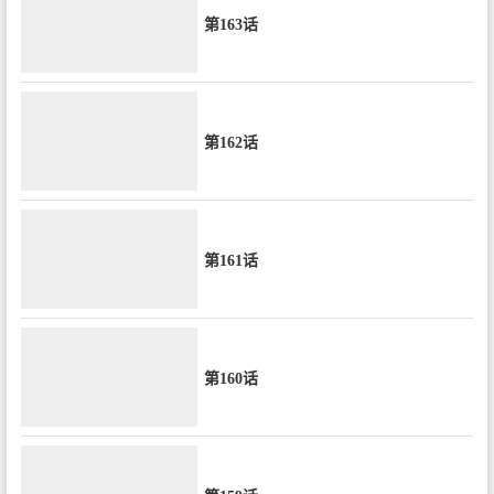
第163话
第162话
第161话
第160话