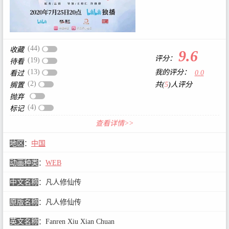
(44)
收藏
9.6
评分：
(19)
待看
(13)
我的评分：
0.0
看过
(2)
共(
5
)人评分
搁置
抛弃
(4)
标记
查看详情>>
地区
：
中国
动画种类
：
WEB
中文名称
：
凡人修仙传
原版名称
：
凡人修仙传
英文名称
：
Fanren Xiu Xian Chuan