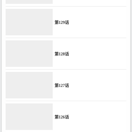
第129话
第128话
第127话
第126话