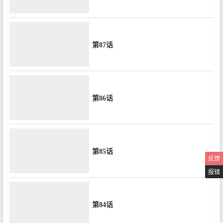
第87话
第86话
第85话
反馈
报错
第84话