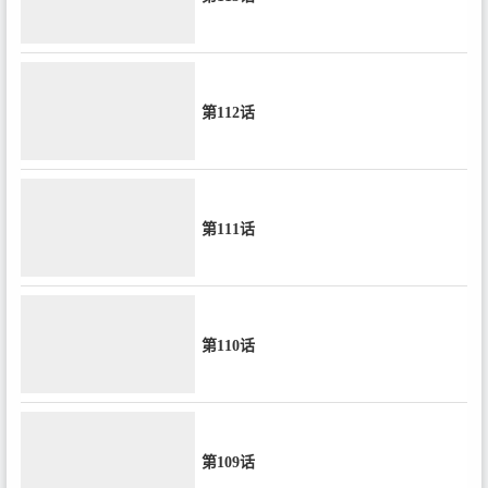
第112话
第111话
第110话
第109话