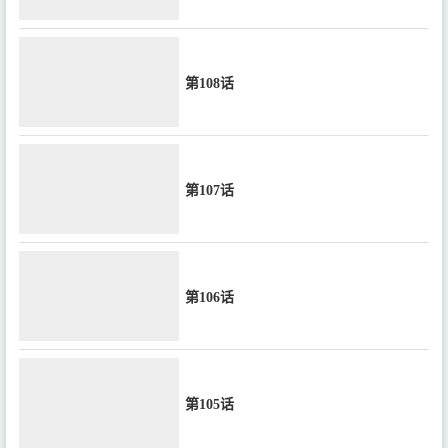
第108话
第107话
第106话
第105话