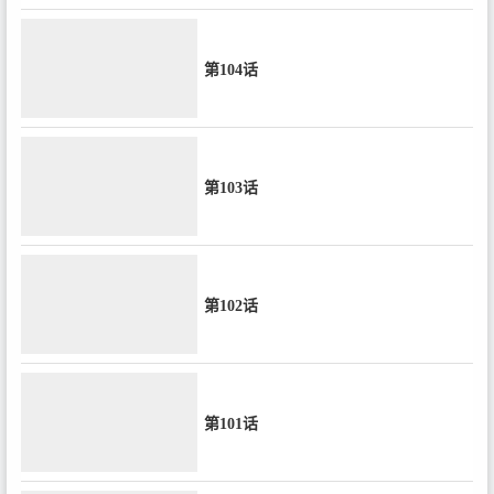
第104话
第103话
第102话
第101话