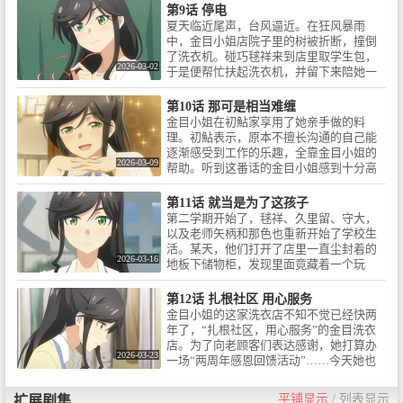
摄工作顺利完成，然而……
第9话 停电
夏天临近尾声，台风逼近。在狂风暴雨
中，金目小姐店院子里的树被折断，撞倒
了洗衣机。碰巧毬祥来到店里取学生包，
2026-03-02
于是便帮忙扶起洗衣机，并留下来陪她一
起待在店里。那天晚上，金目小姐断断续
续地向毬祥讲述起与自己有关的一件往
第10话 那可是相当难缠
事。
金目小姐在初鮎家享用了她亲手做的料
理。初鮎表示，原本不擅长沟通的自己能
逐渐感受到工作的乐趣，全靠金目小姐的
2026-03-09
帮助。听到这番话的金目小姐感到十分高
兴。对于和家里的两只大型犬尽情玩耍后
回来的金目小姐，房东安治虽然嘴上说着
第11话 就当是为了这孩子
挖苦的话，却还是在担心着她。
第二学期开始了，毬祥、久里留、守大，
以及老师矢柄和那色也重新开始了学校生
活。某天，他们打开了店里一直尘封着的
2026-03-16
地板下储物柜，发现里面竟藏着一个玩
偶。看起来很可能是以前的店主寄存的东
西……金目小姐立刻着手进行清洗。究竟
第12话 扎根社区 用心服务
能否找到它的主人呢。
金目小姐的这家洗衣店不知不觉已经快两
年了，“扎根社区，用心服务”的金目洗衣
店。为了向老顾客们表达感谢，她打算办
2026-03-23
一场“两周年感恩回馈活动”……今天她也
高喊着“请交给金目吧”，在街上四处奔
走。
平铺显示
/
列表显示
扩展剧集