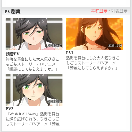
平铺显示
/
列表显示
PV剧集
2025-09-17
2025-12-06
PV1
预告PV
熱海を舞台にした大人気ひきこ
熱海を舞台にした大人気ひきこ
もごもストーリー / TVアニメ
もごもストーリー / TVアニメ
「綺麗にしてもらえますか。」
「綺麗にしてもらえますか。」
PV第1弾を公開！■放送情報 /
ティザーPVを公開！■放送情報 /
2026年1月5日(月)より / TOKYO
2026年1月よりTOKYO MX、
MX、ABCテレビ、SBS、BS朝
ABCテレビ、SBS、BS朝日、AT-
日、AT-Xにて順次放送開始！
Xにて放送開始！■スタッフ / 原
TOKYO MX：1月5日(月)から 毎
作：はっとりみつる（掲載「ヤ
週月曜24時00分～ / ABCテレ
ングガンガン」 スクウェア・エ
2025-12-26
ビ：1月7日(水)から 毎週水曜26
ニックス刊）監督：大西健太
時15分～ ＜水もん＞ / SBS：1月
PV2
（オクルトノボル）シリーズ構
10日(土)から 毎週土曜26時08分
『Wash It All Away』熱海を舞台
成・脚本：待田堂子 / キャラクタ
～ / BS朝日：1月9日(金)から 毎
に繰り広げられる、ひきこもご
ーデザイン：戸沢東 / 音楽：秩父
週金曜23時30分～ / AT-X：1月5
もストーリー / TVアニメ「綺麗
英里 / アニメーション制作：オク
日(月)から 毎週月曜22時00分～
にしてもらえますか。」PV第2弾
ルトノボル / ■キャスト / 金目綿