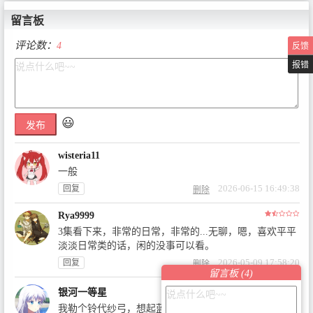
留言板
评论数：
4
反馈
报错
😃
发布
wisteria11
一般
2026-06-15 16:49:38
回复
删除
Rya9999
3集看下来，非常的日常，非常的...无聊，嗯，喜欢平平
淡淡日常类的话，闲的没事可以看。
2026-05-09 17:58:20
回复
删除
留言板 (
4
)
银河一等星
我勒个铃代纱弓，想起蓝毛了