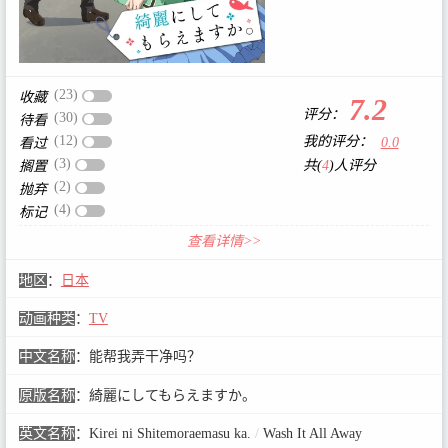
(23)
收藏
7.2
评分：
(30)
待看
(12)
我的评分：
0.0
看过
(3)
共(
4
)人评分
搁置
(2)
抛弃
(4)
标记
查看详情>>
地区
：
日本
动画种类
：
TV
中文名称
：
能帮我弄干净吗？
原版名称
：
綺麗にしてもらえますか。
英文名称
：
Kirei ni Shitemoraemasu ka.
/
Wash It All Away