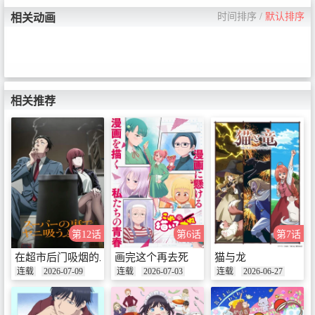
时间排序
/
默认排序
相关动画
相关推荐
第12话
第6话
第7话
在超市后门吸烟的二人
画完这个再去死
猫与龙
连载
2026-07-09
连载
2026-07-03
连载
2026-06-27