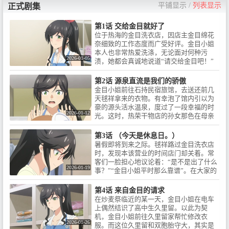
※リピート放送あり / dアニメス
を公開！■放送情報 / 2026年1月5
花奈：鈴代紗弓 / ■イントロダク
平铺显示
/
列表显示
正式剧集
トアにて先行配信決定！dアニメ
日(月)より / TOKYO MX、ABCテ
ション / 温泉が湧き出る海辺の
ストア：1月5日(月)から 毎週月
レビ、SBS、BS朝日、AT-Xにて
街・熱海。小さなクリーニング
第1话 交给金目就好了
曜22時30分～ / 他、各種配信サ
順次放送開始！TOKYO MX：1月
店を営む金目綿花奈（きんめわ
位于热海的金目洗衣店，因店主金目绵花
ービスでも順次配信予定 / ※放
5日(月)から 毎週月曜24時00分～
かな）さんは、明るくて働き者
奈细致的工作态度而广受好评。金目小姐
送・配信日時は変更となる場合
/ ABCテレビ：1月7日(水)から 毎
で温泉が大好きな女の子。彼女
本人也非常热爱洗涤，无论面对何种污
がございます。■スタッフ / 原
週水曜26時15分～ ＜水もん＞ /
と彼女を巡る人々が織りなす、
2026-01-05
渍，她都会真诚地说道“请交给金目吧！”
作：はっとりみつる（掲載「ヤ
SBS：1月10日(土)から 毎週土曜
ひきこもごもストーリー、始ま
并认真对待。就在这时，替母亲来送洗衣
ングガンガン」 スクウェア・エ
26時08分～ / BS朝日：1月9日
ります。■権利表記 / ©はっとり
服的高中生毬祥，就连他脚上的皮鞋也被
ニックス刊）監督：大西健太
第2话 源泉直流是我们的骄傲
(金)から 毎週金曜23時30分～ /
みつる／SQUARE ENIX・「綺麗
金目小姐给盯上了……
（オクルトノボル）シリーズ構
金目小姐前往石持民宿旅馆，去送还前几
AT-X：1月5日(月)から 毎週月曜
にしてもらえますか。」製作委
成・脚本：待田堂子 / キャラクタ
天毬祥拿来的衣物。有幸泡了馆内引以为
22時00分～※リピート放送あり /
員会 / ©Mitsuru Hattori/SQUARE
ーデザイン：戸沢 東 / 音響監
豪的源头活水温泉，度过了一段幸福的时
dアニメストアにて先行配信決
ENIX
2026-01-12
督：中谷希美 / 音響制作：ビット
光。这时，热荣干物店的孙女那色在母亲
定！dアニメストア：1月5日(月)
グルーヴプロモーション / 音楽：
的陪同下来到这里，原来是她在衣服上乱
から 毎週月曜22時30分～ / 他、
秩父英里 / 音楽制作：フライング
涂乱画了。看着立刻开始去渍的金目小姐
各種配信サービスでも1月8日(木)
第3话 （今天是休息日。）
ドッグ / オープニング主題歌：ゆ
的工作模样，那色露出了浓厚的兴趣。
から 毎週木曜24時00分～順次配
暑假即将到来之际。毬祥路过金目洗衣店
う。「綺麗。」エンディング主
信開始 / ※放送・配信日時は変更
时，发现本该营业的时间店门却关着。常
題歌：清浦夏実「若葉のころ」
となる場合がございます。■スタ
客们一脸担心地议论着：“是不是出了什么
アニメーション制作：オクルト
ッフ / 原作：はっとりみつる（掲
2026-01-19
事？”“金目小姐平时那么靠谱”。在大家的
ノボル / ■キャスト / 金目綿花
載「ヤングガンガン」 スクウェ
请求下，毬祥爬上店前的大树，打算看看
奈：鈴代紗弓 / 石持毬祥：梅田修
ア・エニックス刊）監督：大西
店内的情况，可是……！？
第4话 来自金目的请求
一朗 / 片口那色：稲垣 好 / 鰙 久
健太（オクルトノボル）シリー
在炒麦祭临近的某一天，金目小姐在电车
里留：青山吉能 / 鰙 守大：白石
ズ構成・脚本：待田堂子 / キャラ
上偶然结识了高中生久里留。以此为契
兼斗 / ⽮柄⿇未：⼩清⽔亜美 / 安
クターデザイン：戸沢 東 / 音響
机，金目小姐前往久里留家帮忙修改衣
治：⽔⽥わさび / ■イントロダク
監督：中谷希美 / 音響制作：ビッ
2026-01-26
服。而这位久里留和双胞胎守大，其实是
ション / 温泉が湧き出る海辺の