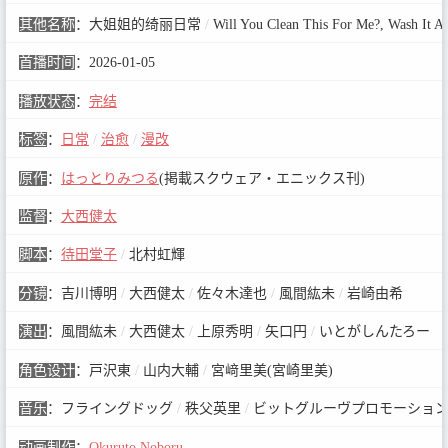
其他名称
：
大姐姐的绮丽日常
/
Will You Clean This For Me?, Wash It A
首播时间
：
2026-01-05
播放状态
：
完结
标签
：
日常
/
治愈
/
漫改
原作
：
はっとりみつる
(掲載スクウェア・エニックス刊)
监督
：
大西健太
脚本
：
待田堂子
/
北村虹輝
分镜
：
吉川博明
/
大西健太
/
佐々木達也
/
風間紘未
/
岩崎由希
演出
：
風間紘未
/
大西健太
/
上原秀明
/
矢口円
/
いとがしんたろー
角色设计
：
戸沢東
/
山内大輔
/
宮﨑里美(宮崎里美)
音乐
：
フライングドッグ
/
秩父英里
/
ビットグルーヴプロモーショ
动画制作
：
Okuruto Noboru