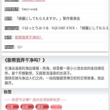
制作协力
：
One's work
製作
：
「綺麗にしてもらえますか。」製作委員会
Copyright
：
©はっとりみつる
/
SQUARE ENIX・「綺麗にしても
系列
：
能帮我弄干净吗？
Rating
：
12+
《能帮我弄干净吗？》
在涌出温泉的海边城镇・热海，经营着一家小小洗衣店的金目绵花
奈，是个开朗勤劳，又超爱泡温泉的女孩子。
围绕在她与身边人们之间，一段段酸甜苦辣交织的日常故事，就此
展开。
标签
—— 标签不正确？请点击添加新标签 ——
日常
(1)
治愈
(0)
漫改
(0)
+