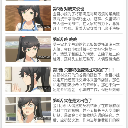
トグルーヴプロモーション / 音
毬祥的朋友。祭典前夕，石持旅馆的老板
街・熱海。小さなクリーニング
楽：秩父英里 / 音楽制作：フライ
娘和那色等人正努力进行排练，而就在这
第5话 对我来说也…
店を営む金目綿花奈（きんめわ
ングドッグ / オープニング主題
时，大家发现了一个大问题！！
金目小姐为了将那满是霉斑污渍的祭典服
かな）さんは、明るくて働き者
歌：ゆう。「綺麗。」エンディ
装清洗干净而竭尽全力，毬祥、久里留和
で温泉が大好きな女の子。彼女
ング主題歌：清浦夏実「若葉の
守大也一同帮忙。在大家的努力下，总算
と彼女を巡る人々が織りなす、
ころ」アニメーション制作：オ
2026-02-02
赶上了祭典。看着大家穿着自己亲手洗好
ひきこもごもストーリー、始ま
クルトノボル / ■キャスト / 金目
的衣服，金目小姐十分感动，但就在这
ります。■権利表記 / ©はっとり
綿花奈：鈴代紗弓 / 石持毬祥：梅
时，又发生了新的意外……！？
みつる／SQUARE ENIX・「綺麗
田修一朗 / 片口那色：稲垣 好 / 鰙
第6话 咚 咚咚
にしてもらえますか。」製作委
久里留：青山吉能 / 鰙 守大：白
受一家老字号旅馆的老板娘委托清洗日本
員会 / ©Mitsuru Hattori/SQUARE
石兼斗 / ⽮柄⿇未：⼩清⽔亜美 /
人偶，金目小姐想着一定要把它恢复干
ENIX / ■原作情報 / 『綺麗にして
安治：⽔⽥わさび / ■イントロダ
净。清洗了和服上的污渍，去除了脸上的
もらえますか。』原作 はっとり
2026-02-09
クション / 温泉が湧き出る海辺の
脏污，还将头发梳理整齐，人偶变得焕然
みつる（ヤングガンガンコミッ
街・熱海。小さなクリーニング
一新。作为谢礼，老板娘邀请她使用旅馆
クス スクウェア・エニックス
店を営む金目綿花奈（きんめわ
的大浴场，热爱温泉的金目小姐心想：“明
第7话 只要积极展现出来就好了！！
刊）全10巻 好評発売中！番外編
かな）さんは、明るくて働き者
天也要继续加油啊。”不过，还是有件事让
在建材公司的角谷喜的建议下，金目小姐
「～ふたりぐらし～」11巻 2025
で温泉が大好きな女の子。彼女
她有些在意……
决定开始经营社交媒体来宣传店铺。那色
年12月25日発売！
と彼女を巡る人々が織りなす、
和她的朋友小希立刻来帮忙。那色干劲十
ひきこもごもストーリー、始ま
2026-02-16
足地介绍着金目小姐的工作，但粉丝数却
ります。■権利表記 / ©はっとり
迟迟不见增长。就在这时，一位网红前来
みつる／SQUARE ENIX・「綺麗
委托洗衣，结果却发生了意想不到的事
第8话 实在是太出色了
にしてもらえますか。」製作委
情……？
金目小姐因偶然的契机结识了在市政府观
員会 / ©Mitsuru Hattori/SQUARE
光科工作的初鲇。并不太擅长与人交流的
ENIX
初鮎，恳请金目小姐教她沟通的诀窍。之
2026-02-23
后，应初鲇之邀，作为当地免费报刊的模
特前往初岛。她们巡游各处观光景点，拍