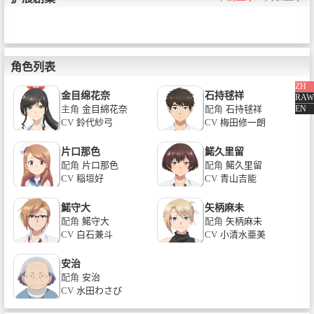
角色列表
ZH
金目绵花奈
石持毬祥
RAW
EN
主角
金目綿花奈
配角
石持毬祥
CV
鈴代紗弓
CV
梅田修一朗
片口那色
鰙久里留
配角
片口那色
配角
鰙久里留
CV
稲垣好
CV
青山吉能
鰙守大
矢柄麻未
配角
鰙守大
配角
矢柄麻未
CV
白石兼斗
CV
小清水亜美
安治
配角
安治
CV
水田わさび