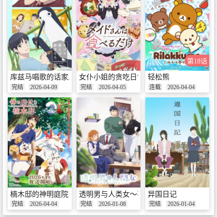
第18话
库兹马唱歌的话家里哆啰啰
女仆小姐的贪吃日常
轻松熊
完结
2026-04-09
完结
2026-04-05
连载
2026-04-04
楠木邸的神明庭院
透明男与人类女～不久成为夫妇的二人～
异国日记
完结
2026-04-04
完结
2026-01-08
完结
2026-01-04