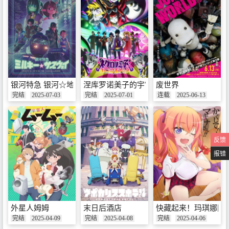
银河特急 银河☆地铁
涅库罗诺美子的宇宙恐怖秀
废世界
完结
2025-07-03
完结
2025-07-01
连载
2025-06-13
反馈
报错
外星人姆姆
末日后酒店
快藏起来！玛琪娜同学
完结
2025-04-09
完结
2025-04-08
完结
2025-04-06