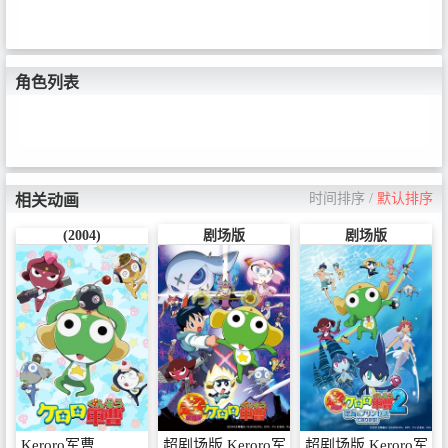
毅 / 日向冬樹：桑島法子 / 日向夏
美：斎藤千和 / 日向 秋：平松晶
子 / オープニング曲：「また帰っ
てきたケロッ！とマーチ」ano&
粗品 / アニメーション制作：BN
角色列表
Pictures / 配給：KADOKAWA、バ
ンダイナムコフィルムワークス /
©吉崎観音／KADOKAWA・劇場
版ケロロ軍曹製作委員会
时间排序
/
默认排序
相关动画
(2004)
剧场版
剧场版
Keroro军曹
超剧场版 Keroro军曹
超剧场版 Keroro军