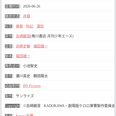
首播时间
：
2026-06-26
播放状态
：
连载
标签
：
搞笑
/
科幻
/
漫改
原作
：
吉崎観音
(角川書店 月刊少年エース)
监督
：
追崎史敏
/
福田雄一
脚本
：
福田雄一
角色设计
：
小池智史
音乐
：
瀬川英史
/
鶴岡陽太
动画制作
：
BN Pictures
製作
：
サンライズ
Copyright
：
©吉崎観音
/
KADOKAWA・劇場版ケロロ軍曹製作委員会
系列
：
Keroro军曹