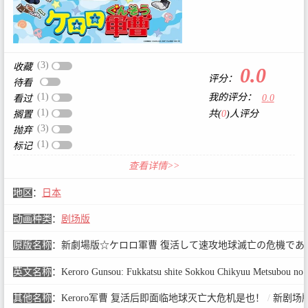
(3)
收藏
0.0
评分：
待看
(1)
我的评分：
0.0
看过
(1)
共(
0
)人评分
搁置
(3)
抛弃
(1)
标记
查看详情>>
地区
：
日本
动画种类
：
剧场版
原版名称
：
新劇場版☆ケロロ軍曹 復活して速攻地球滅亡の危機であ
英文名称
：
Keroro Gunsou: Fukkatsu shite Sokkou Chikyuu Metsubou no 
其他名称
：
Keroro军曹 复活后即面临地球灭亡大危机是也！
/
新剧场版