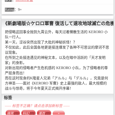
Rating
：
9+
《新劇場版☆ケロロ軍曹 復活して速攻地球滅亡の危
把侵略这回事全抛到九霄云外，每天过着懒散生活的 KERORO 小
队一行人。
某一天，涩谷突然出现了大批的神秘妖怪！？
不仅如此，此后全国各地更是接连爆发了各种不可思议的摩诃不思
议现象。
在所到之处接连遇见的神秘文本，以及在暗中活跃的「天才发明
家」的身影。
对新出现的侵略者产生危机感的 KERORO 小队，为了侵略者的尊
严挺身而出！
而在这时现身的K隆星人兄弟「アルル」与「デルル」，究竟是何
方神圣——面对《KERORO 军曹》史上最强的敌人，最大规模的
战斗与惊奇，将于今年夏天正式揭开序幕！
标签
—— 标签不正确？请点击添加新标签 ——
搞笑
(0)
科幻
(0)
漫改
(0)
+