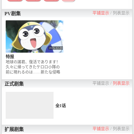
平铺显示
/
列表显示
PV剧集
2025-12-20
特报
地球の諸君、復活であります！
久々に帰ってきたケロロ小隊の
前に現れるのは……新たな侵略
者！？『ケロロ軍曹』シリーズ
史上最大スケールで贈るアクシ
平铺显示
/
列表显示
正式剧集
ョンコメディが誕生！2026年夏
公開！◤STAFF＆CAST◢ / 原
作：吉崎観音『ケロロ軍曹』
（KADOKAWA刊）脚本・総監
全1话
督：福田雄一 / 監督：追崎史敏 /
キャラクターデザイン：小池智
史 / 出演：ケロロ軍曹：渡辺久美
子 / タママ二等兵：小桜エツコ /
ギロロ伍長：中田譲治 / クルル曹
平铺显示
/
列表显示
扩展剧集
長：子安武人 / ドロロ兵長：草尾