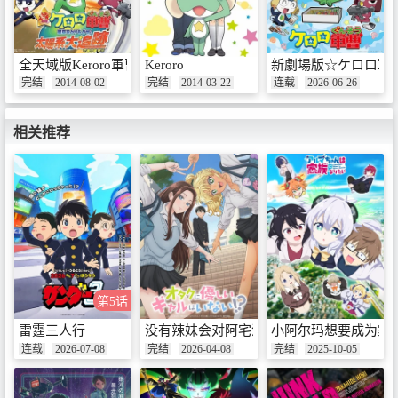
全天域版Keroro軍曹 取回星空！太阳系大追踪是也！！
Keroro
新劇場版☆ケロロ軍
完结
2014-08-02
完结
2014-03-22
连载
2026-06-26
相关推荐
第5话
雷霆三人行
没有辣妹会对阿宅温柔!?
小阿尔玛想要成为家
连载
2026-07-08
完结
2026-04-08
完结
2025-10-05