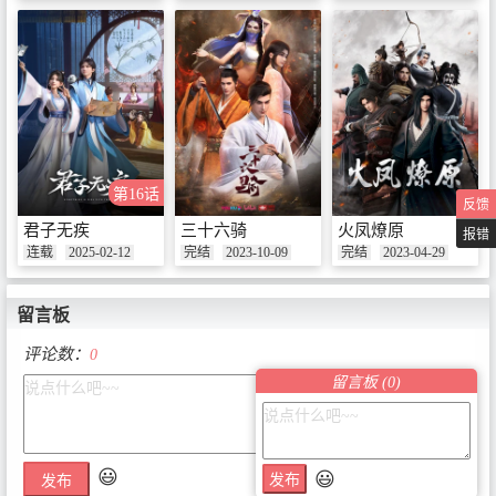
第16话
反馈
君子无疾
三十六骑
火凤燎原
报错
连载
2025-02-12
完结
2023-10-09
完结
2023-04-29
留言板
评论数：
0
留言板 (
0
)
😃
😃
发布
发布