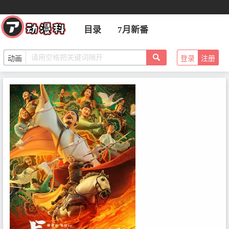
目录
7月新番
登录
注册