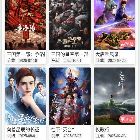
第26话
三国第一部：争洛阳
三国的星空第一部
大唐乘风录
连载
2026-07-10
完结
2025-10-01
连载
2025-09-25
第16话
向着星辰的长征
在下“英台”
长歌行
完结
2025-08-01
完结
2025-07-27
连载
2025-02-23