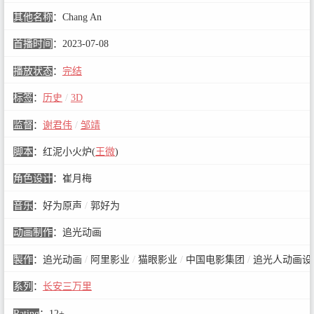
其他名称
：
Chang An
首播时间
：
2023-07-08
播放状态
：
完结
标签
：
历史
/
3D
监督
：
谢君伟
/
邹靖
脚本
：
红泥小火炉(
王微
)
角色设计
：
崔月梅
音乐
：
好为原声
/
郭好为
动画制作
：
追光动画
製作
：
追光动画
/
阿里影业
/
猫眼影业
/
中国电影集团
/
追光人动画设
系列
：
长安三万里
Rating
：
12+