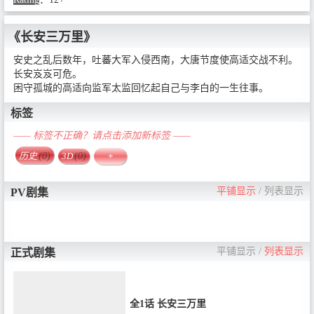
《长安三万里》
安史之乱后数年，吐蕃大军入侵西南，大唐节度使高适交战不利。
长安岌岌可危。
困守孤城的高适向监军太监回忆起自己与李白的一生往事。
标签
—— 标签不正确？请点击添加新标签 ——
历史
(0)
3D
(0)
+
平铺显示
/
列表显示
PV剧集
平铺显示
/
列表显示
正式剧集
全1话 长安三万里