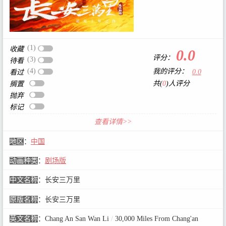
(1)
收藏
0.0
评分：
(3)
待看
(4)
我的评分：
0.0
看过
共(
0
)人评分
搁置
抛弃
标记
查看详情>>
地区
：
中国
动画种类
：
剧场版
中文名称
：
长安三万里
原版名称
：
长安三万里
英文名称
：
Chang An San Wan Li
/
30,000 Miles From Chang'an