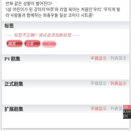
만화 같은 상황이 벌어진다!
5살 어린이가 된 강아지'마루'와 리얼 육아는 처음인'우리'.'무지개 빌
라'사람들과 함께하는 좌충우돌 일상 코미디 시트콤!
标签
—— 标签不正确？请点击添加新标签 ——
搞笑
(0)
日常
(0)
+
平铺显示
/
列表显示
PV剧集
平铺显示
/
列表显示
正式剧集
ZH
平铺显示
/
列表显示
扩展剧集
RAW
EN