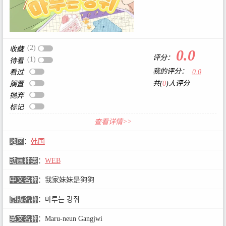
(2)
收藏
0.0
评分：
(1)
待看
我的评分：
0.0
看过
共(
0
)人评分
搁置
抛弃
标记
查看详情>>
地区
：
韩国
动画种类
：
WEB
中文名称
：
我家妹妹是狗狗
原版名称
：
마루는 강쥐
英文名称
：
Maru-neun Gangjwi