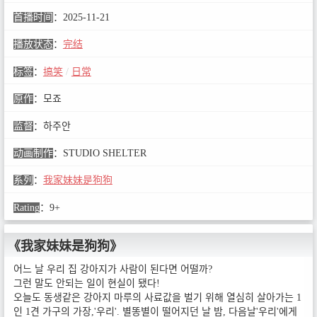
首播时间
：
2025-11-21
播放状态
：
完结
标签
：
搞笑
/
日常
原作
：
모죠
监督
：
하주안
动画制作
：
STUDIO SHELTER
系列
：
我家妹妹是狗狗
Rating
：
9+
《我家妹妹是狗狗》
어느 날 우리 집 강아지가 사람이 된다면 어떨까?
그런 말도 안되는 일이 현실이 됐다!
오늘도 동생같은 강아지 마루의 사료값을 벌기 위해 열심히 살아가는 1
인 1견 가구의 가장,'우리'. 별똥별이 떨어지던 날 밤, 다음날'우리'에게