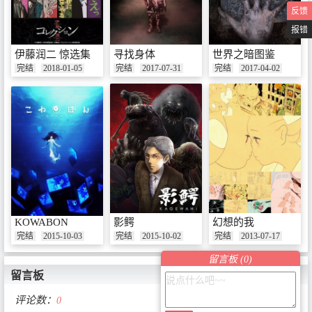
反馈
报错
伊藤润二 惊选集
寻找身体
世界之暗图鉴
完结
2018-01-05
完结
2017-07-31
完结
2017-04-02
KOWABON
影鳄
幻想的我
完结
2015-10-03
完结
2015-10-02
完结
2013-07-17
留言板 (
0
)
留言板
评论数：
0