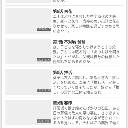
のだが…。
第6话 白花
二十年ぶりに再会した中学時代の同級
生、新一と久作。当時の思い出話に花を
咲かせて、楽しい時間を過ごすのかと思
2023-08-13
いきや…。
第7话 不对哟 爸爸
夜、子どもを寝かしつけようとする父
親。子どもは眠る前に「あのお話を聞き
たい」とせがみ、父親は自分の体験した
2023-08-20
怪談話を始めるのだが…。
第8话 推活
繭子は友人に誘われ、ある人物の「推し
活」を始める。次第に「推し活」が楽し
くなっていく繭子だったが、娘から「推
2023-08-27
し」の意外な正体を知らされ…
第9话 賽印
葬儀場で働き始めたばかりの石田。ある
日の葬儀で故人の足の裏に、さっきまで
なかったはずの奇妙な文字が書かれてい
2023-09-03
るのを見つける。それはこの業界で働く
人々の間で噂される「賽印（さいん）」