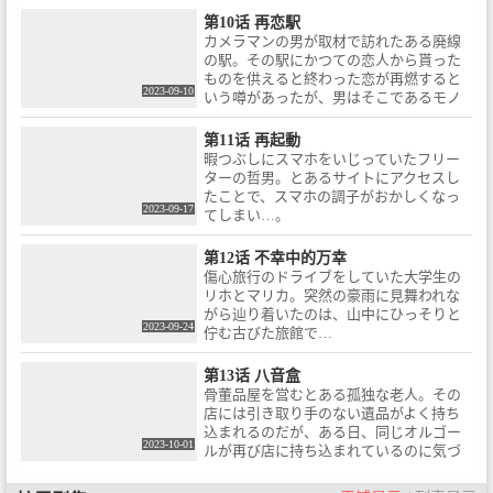
という都市伝説に酷似しており…
第10话 再恋駅
カメラマンの男が取材で訪れたある廃線
の駅。その駅にかつての恋人から貰った
ものを供えると終わった恋が再燃すると
2023-09-10
いう噂があったが、男はそこであるモノ
を見つけてしまい…。
第11话 再起動
暇つぶしにスマホをいじっていたフリー
ターの哲男。とあるサイトにアクセスし
たことで、スマホの調子がおかしくなっ
2023-09-17
てしまい…。
第12话 不幸中的万幸
傷心旅行のドライブをしていた大学生の
リホとマリカ。突然の豪雨に見舞われな
がら辿り着いたのは、山中にひっそりと
2023-09-24
佇む古びた旅館で…
第13话 八音盒
骨董品屋を営むとある孤独な老人。その
店には引き取り手のない遺品がよく持ち
込まれるのだが、ある日、同じオルゴー
2023-10-01
ルが再び店に持ち込まれているのに気づ
き…。