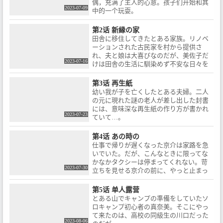
偶，充满了主人的心意。孩子们开始和其
2023-07-09
中的一个玩耍。
第2话 新縁の家
田舎に移住してきたとある家族。リノベ
ーションされた古民家を村から提供さ
れ、夫と娘は大喜びなのだが、美佐子だ
2023-07-16
けは田舎の生活に馴染めず不安な日々を
過ごし…。
第3话 再生紙
幼い我が子を亡くしたとある夫婦。二人
の元に現れた謎の老人が差し出した封書
には、意味深な再生紙の作り方が書かれ
2023-07-23
ていて…。
第4话 あの時の
仕事で帰りが遅くなった京介は家路を急
いでいた。だが、こんなときに限ってな
かなかタクシーは停まってくれない。苛
2023-07-30
立ちを見せる京介の前に、やっと止まっ
たタクシー。運転手はルームミラー越し
に思いもよらぬ一言をかけてきて…。
第5话 单人露营
とある山でキャンプの準備をしていたソ
ロキャンプ初心者の真奈美。そこにやっ
て来たのは、高校の同級生の川口だった
2023-08-06