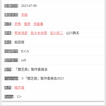
首播时间
：
2023-07-09
播放状态
：
完结
标签
：
恐怖
/
猎奇
/
泡面番
脚本
：
熊本浩武
/
佐々木充郭
/
吉川兆二
/
山川典夫
演出
：
船田晃
动画制作
：
ILCA
制作协力
：
yell
製作
：
「闇芝居」製作委員会
Copyright
：
©「闇芝居」製作委員会2023
系列
：
暗芝居
Rating
：
12+