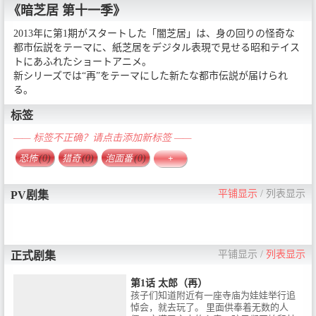
《暗芝居 第十一季》
2013年に第1期がスタートした「闇芝居」は、身の回りの怪奇な
都市伝説をテーマに、紙芝居をデジタル表現で見せる昭和テイス
トにあふれたショートアニメ。
新シリーズでは“再”をテーマにした新たな都市伝説が届けられ
る。
标签
—— 标签不正确？请点击添加新标签 ——
恐怖
(0)
猎奇
(0)
泡面番
(0)
+
平铺显示
/
列表显示
PV剧集
平铺显示
/
列表显示
正式剧集
第1话 太郎（再）
孩子们知道附近有一座寺庙为娃娃举行追
悼会，就去玩了。 里面供奉着无数的人