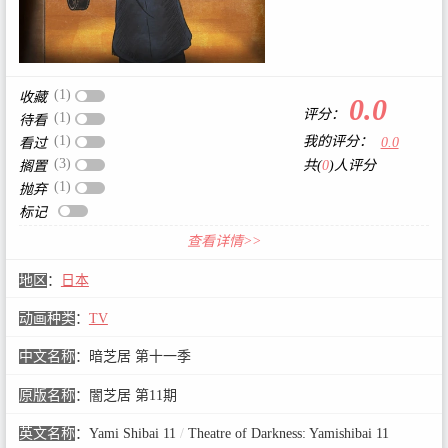
(1)
收藏
0.0
评分：
(1)
待看
(1)
我的评分：
0.0
看过
(3)
共(
0
)人评分
搁置
(1)
抛弃
标记
查看详情>>
地区
：
日本
动画种类
：
TV
中文名称
：
暗芝居 第十一季
原版名称
：
闇芝居 第11期
英文名称
：
Yami Shibai 11
/
Theatre of Darkness: Yamishibai 11