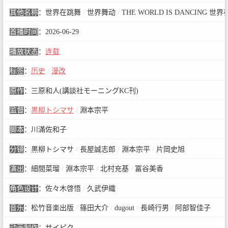
其他名称
：
世界在跳舞
/
世界舞动
/
THE WORLD IS DANCING 世
首播时间
：
2026-06-29
播放状态
：
连载
标签
：
历史
/
漫改
原作
：
三原和人(講談社モーニングKC刊)
监督
：
黒柳トシマサ
/
淵本宗平
脚本
：
川滿佐和子
分镜
：
黒柳トシマサ
/
長屋誠志郎
/
淵本宗平
/
片岡史旭
演出
：
細間菜瑠
/
淵本宗平
/
北村充基
/
冨谷美香
角色设计
：
佐々木啓悟
/
久武伊織
音乐
：
松竹音楽出版
/
篠田大介
/
dugout
/
長崎行男
/
阿部智佳子
动画制作
：
サイピク