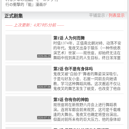
行の衝撃的『能』漫画が
CygamesPicturesでアニメ化！
TOKYO MX、BS朝日ほかにて
平铺显示
/
列表显示
正式剧集
2026年7月放送開始！＜イントロ
ダクション＞ / 舞などなくても生
—— 上次更新：4天7时5分前 ——
きていけるのに―1374年、南朝
と北朝二つの朝廷の争いが続く
第1话 人为何而舞
動乱の時代、北朝の征夷大将
时值1374年，正值南北朝对峙、动荡不安
軍・足利義満は着々と権力を強
的年代。鬼夜叉出身于猿乐（一种传统表
めていた。猿楽を舞う観世座の
演艺术）世家——观世座，却始终无法在
座頭・観阿弥の子として生まれ
2026-06-29
舞蹈中找到真正的人生目标，终日浑浑噩
た少年、鬼夜叉。「なぜ人は舞
噩、漫无目的地度日。然而某一天，他在
うのか」ぼんやりした疑問を抱
一处仓库内目睹了一位“白拍子”舞者的表
えながら、気持ちの晴れない
第2话 你不是有身体吗
演，那份极致的美感令他深受震撼，这也
日々を過ごしていたが、ある日
鬼夜叉被“白拍子”舞者的舞姿深深吸引，
是他生平第一次感受到如此强烈的冲击。
『よい』舞に出会う。好奇心の
于是与好友小金、石屋一同前去向她请
強い美しき少年は人と出会い、
教，学习这种舞蹈风格。这次邂逅不仅让
2026-07-06
笑い、泣き、自分の情けなさと
鬼夜叉的舞艺发生了蜕变，也改变了他自
向き合いながら、無常の世に生
己。
きる新しい舞を形作っていく―
第3话 你有你的神韵
三原和人によるモーニング刊行
观世座将在新熊野六月会上进行舞蹈表
の衝撃的『能』漫画がついにア
演。连将军都会前来观赏，这可是千载难
ニメ化！アニメでしか見られな
逢的大舞台。鬼夜叉也确定将登台演出，
い躍動感のある舞・謡い、心が
2026-07-13
但面对前所未有的巨大压力，他的身体却
動くシーンの数々―『舟を編
无法如愿地动起来。对此，小鼓手学徒十
む』『バクテン!!』の黒柳トシマ