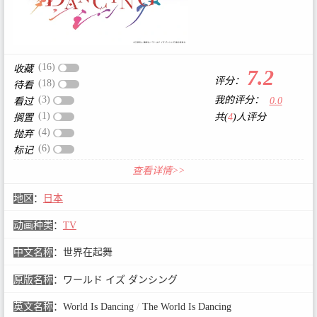
(16)
收藏
7.2
评分：
(18)
待看
(3)
我的评分：
0.0
看过
(1)
共(
4
)人评分
搁置
(4)
抛弃
(6)
标记
查看详情>>
地区
：
日本
动画种类
：
TV
中文名称
：
世界在起舞
原版名称
：
ワールド イズ ダンシング
英文名称
：
World Is Dancing
/
The World Is Dancing