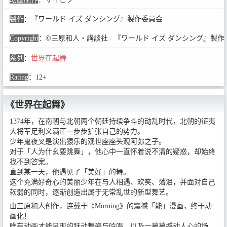
製作
：
『ワールド イズ ダンシング』製作委員会
Copyright
：
©三原和人・講談社
/
『ワールド イズ ダンシング』製作
系列
：
世界在起舞
Rating
：
12+
《世界在起舞》
1374年，在南朝与北朝两个朝廷持续争斗的动乱时代，北朝的征夷
大将军足利义满正一步步扩张自己的势力。
少年鬼夜叉是演出猿乐的观世座座头观阿弥之子。
对于「人为什幺要跳舞」，他心中一直怀着说不清的疑惑，却始终
找不到答案。
直到某一天，他遇见了「美好」的舞。
这个充满好奇心的美丽少年在与人相遇、欢笑、落泪，并面对自己
软弱的同时，逐渐创造出属于无常乱世的新型舞艺。
由三原和人创作，连载于《Morning》的震撼「能」漫画，终于动
画化！
唯有动画才能呈现的跃动舞姿与吟唱，以及一幕幕撼动人心的场