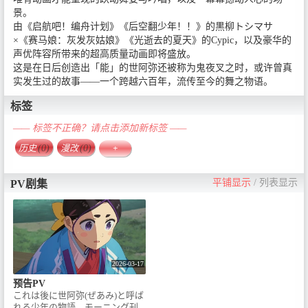
景。
由《启航吧！编舟计划》《后空翻少年！！》的黒柳トシマサ
×《赛马娘：灰发灰姑娘》《光逝去的夏天》的Cypic，以及豪华的
声优阵容所带来的超高质量动画即将盛放。
这是在日后创造出「能」的世阿弥还被称为鬼夜叉之时，或许曾真
实发生过的故事——一个跨越六百年，流传至今的舞之物语。
标签
—— 标签不正确？请点击添加新标签 ——
历史
(0)
漫改
(0)
+
平铺显示
/
列表显示
PV剧集
2026-03-17
预告PV
これは後に世阿弥(ぜあみ)と呼ば
れる少年の物語。モーニング刊