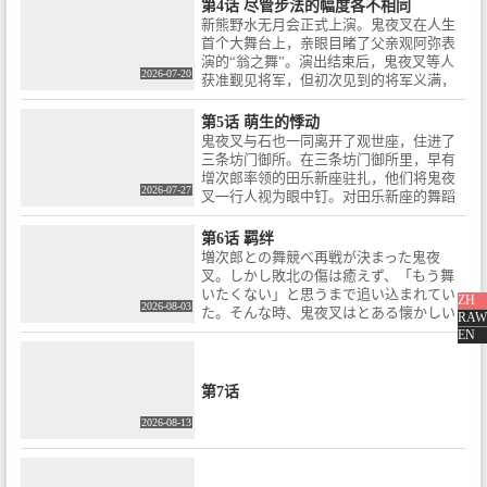
二五郎颇为不满。
第4话 尽管步法的幅度各不相同
サ×『ウマ娘 シンデレラグレイ』
新熊野水无月会正式上演。鬼夜叉在人生
『光が死んだ夏』のCygames
首个大舞台上，亲眼目睹了父亲观阿弥表
Pictures / さらに豪華キャストで
演的“翁之舞”。演出结束后，鬼夜叉等人
お届けする最高クオリティのア
2026-07-20
获准觐见将军，但初次见到的将军义满，
ニメーションが今、花開く。こ
对鬼夜叉来说却是个出乎意料的人物。
れは後に『能』を生み出す世阿
弥が鬼夜叉と呼ばれていた頃に
第5话 萌生的悸动
あったかもしれない、600年の時
鬼夜叉与石也一同离开了观世座，住进了
を経て続いていく、ダンシング
三条坊门御所。在三条坊门御所里，早有
ストーリー。＜ CAST＞ / 鬼夜
增次郎率领的田乐新座驻扎，他们将鬼夜
2026-07-27
叉：花守ゆみり / 石也：土屋神葉
叉一行人视为眼中钉。对田乐新座的舞蹈
/ コガネ：内田真礼 / 増次郎：朴
充满兴趣的鬼夜叉，对增次郎评价甚高，
璐美 / 観阿弥：小西克幸 / 十二五
并希望能与之合作，然而……
第6话 羁绊
郎：石谷春貴 / ＜ STAFF＞ / 原
増次郎との舞競べ再戦が決まった鬼夜
作：三原和人『ワールド イズ ダ
叉。しかし敗北の傷は癒えず、「もう舞
ンシング』（講談社モーニング
いたくない」と思うまで追い込まれてい
ZH
KC刊）監督：黒柳トシマサ / キ
2026-08-03
た。そんな時、鬼夜叉はとある懐かしい
RAW
ャラクターデザイン：佐々木啓
人物と再会することになる。
EN
悟 / シリーズ構成・脚本：川滿佐
和子 / 副監督：淵本宗平 / サブキ
ャラクターデザイン：久武伊織 /
第7话
プロップデザイン：おだし / 美術
設定：緒川マミオ / 美術監督：小
2026-08-13
倉宏昌、井上一宏 / 色彩設計：佐
藤直子、成毛久美子 / ３D監督：
中野祥典 / 撮影監督：菊池優太郎