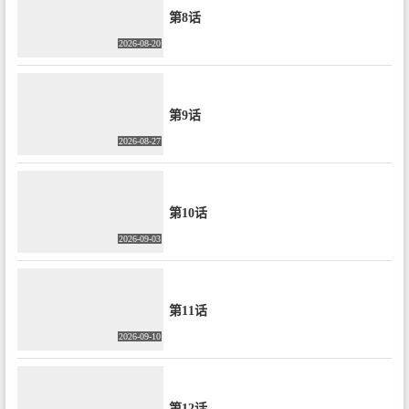
/ 編集：平木大輔 / 音響監督：長
第8话
崎行男 / 音楽：篠田大介 / 題字：
根本 知 / 型付監修：津村禮次郎 /
2026-08-20
振付：森山開次、川村美紀子 / 能
楽監修：川口晃平 / 歴史監修：清
水克行 / アニメーションプロデュ
ーサー：溝口 侃 / アニメーショ
ン制作：CygamesPictures / ©三原
第9话
和人・講談社／『ワールド イズ
ダンシング』製作委員会
2026-08-27
第10话
2026-09-03
第11话
2026-09-10
第12话