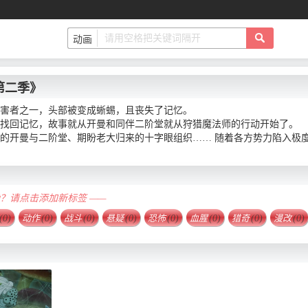
第二季》
害者之一，头部被变成蜥蜴，且丧失了记忆。
找回记忆，故事就从开曼和同伴二阶堂就从狩猎魔法师的行动开始了。
的开曼与二阶堂、期盼老大归来的十字眼组织…… 随着各方势力陷入极
确？请点击添加新标签 ——
(0)
动作
(0)
战斗
(0)
悬疑
(0)
恐怖
(0)
血腥
(0)
猎奇
(0)
漫改
(0)