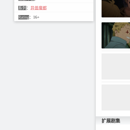
系列
：
异兽魔都
Rating
：
16+
扩展剧集