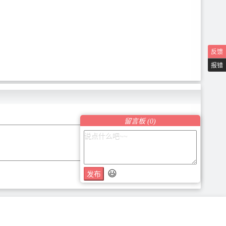
反馈
报错
留言板 (
0
)
😃
发布