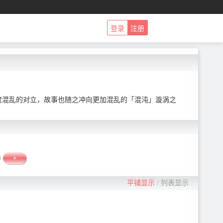
登录
注册
度混乱的对立，故事也随之冲向更加混乱的「混沌」漩涡之
+
平铺显示
/
列表显示