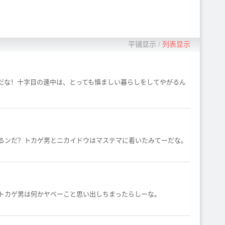
平铺显示
/
列表显示
だな！十字目の連中は、とっても慎ましい暮らしをしてやがるん
るンだ？トカゲ男とニカイドウはマステマに着いたみてーだな。
トカゲ男は何かヤベーこと思い出しちまったらしーな。