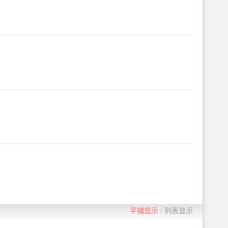
平铺显示
/
列表显示