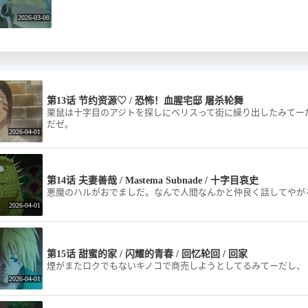
2026-03-08
第13话 节约资源♡ / 恐怖！血腥宅邸 屠杀轮舞
栗鼠は十字目のアジトを探しにベリスって街に繰り出したみてー
だゼ。
2026-04-01
第14话 夫妻善哉 / Mastema Subnade / 十字目哀史
悪魔のハルがおでましだ。なんで人間なんかと仲良く話してやが
2026-04-01
第15话 甜蜜的家 / 闪耀的青春 / 回忆轮回 / 回家
煙がまたロクでもないキノコで商売しようとしてるみてーだし、
2026-04-01