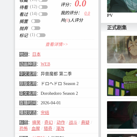
收藏
0.0
评分：
(12)
待看
我的评分：
0.0
(14)
看过
PV
共(
0
)人评分
搁置
正式剧集
抛弃
(1)
标记
查看详情>>
地区
：
日本
动画种类
：
WEB
中文名称
：
异兽魔都 第二季
原版名称
：
ドロヘドロ Season 2
英文名称
：
Dorohedoro Season 2
首播时间
：
2026-04-01
播放状态
：
完结
标签
：
搞笑
/
奇幻
/
动作
/
战斗
/
悬疑
/
恐怖
/
血腥
/
猎奇
/
漫改