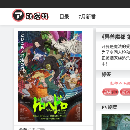
目录
7月新番
《异兽魔都 
开曼是魔法的受
为了变回人脸和
正被烟家族追杀
中！
标签
—— 标签不正
搞笑
(0)
奇幻
PV剧集
(13)