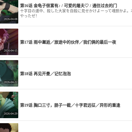
第16话 金龟子很富有♪ / 可爱的屠夫♡ / 通往过去的门
十字目の連中、殺した大家を自殺に見せかけよーって魂胆かよ。
やったゼ！
2026-04-08
第17话 雨中邂逅／旅途中的伙伴／我们俩的最后一夜
2026-04-15
第18话 再见开曼／记忆泡泡
2026-04-22
第19话 胸口三寸，肠子一截／十字君远征／异形的重逢
2026-04-29