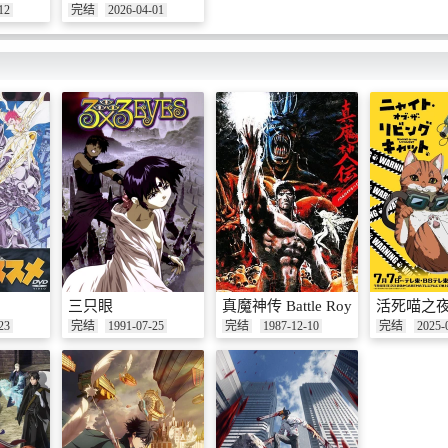
12
完结
2026-04-01
三只眼
真魔神传 Battle Royal High School
活死喵之
23
完结
1991-07-25
完结
1987-12-10
完结
2025-