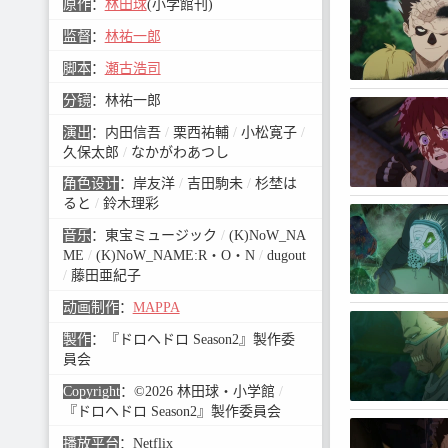
原作
：
林田球
(小学館刊)
监督
：
林祐一郎
脚本
：
瀬古浩司
分镜
：
林祐一郎
演出
：
内田信吾
/
栗西祐輔
/
小松寛子
/
久保太郎
/
なかがわあつし
角色设计
：
岸友洋
/
吉田駒未
/
杉埜は
ると
/
鈴木理彩
音乐
：
東宝ミュージック
/
(K)NoW_NA
ME
/
(K)NoW_NAME:R・O・N
/
dugout
/
藤田亜紀子
动画制作
：
MAPPA
製作
：
『ドロヘドロ Season2』製作委
員会
Copyright
：
©2026 林田球・小学館
/
『ドロヘドロ Season2』製作委員会
播放平台
：
Netflix