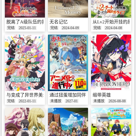
脱离了A级队伍的我，和从前的徒弟们前往迷宫深处。
无名记忆
从Lv2开始开挂的原
完结
2025-01-11
完结
2024-04-09
完结
2024-04-08
与变成了异世界美少女的大叔一起冒险
通过扭蛋增加同伴 建立最强美少女军团
缎带英雄
完结
2022-01-11
未播放
2027-01
未播放
2026-08-08