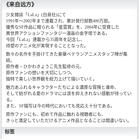
《来自远方》
少女雑誌「LaLa」(白泉社)にて
1991年〜2002年まで連載され、累計発行部数400万部。
優秀なSF作品に贈られる「星雲賞」を、2004年に受賞した
異世界アクションファンタジー漫画の金字塔である。
今回「LaLa」連載から35周年を記念し、
待望のアニメ化が実現することとなった。
数々の名作を手掛けてきた豪華ベテランアニメスタッフ陣が集
結。
原作者・ひかわきょうこ先生監修の元、
原作ファンの想いを大切にしつつ、
独特で美しい世界観を総力上げて描いていく。
魅力あふれるキャラクターたちによる濃厚な冒険と運命、
そして紡がれる愛のドラマには涙を抑えきれない感動が待ってい
る。
また、SF描写は今の時代においても見応え十分である。
原作ファンにも、初めて作品に触れる視聴者にも、
きっと満足していただけるアニメ作品となることは間違いない。
标签