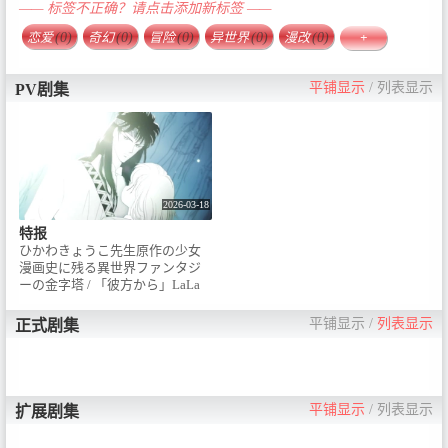
—— 标签不正确？请点击添加新标签 ——
恋爱
(0)
奇幻
(0)
冒险
(0)
异世界
(0)
漫改
(0)
+
平铺显示
/
列表显示
PV剧集
2026-03-18
特报
ひかわきょうこ先生原作の少女
漫画史に残る異世界ファンタジ
ーの金字塔 / 「彼方から」LaLa
連載開始から35周年を記念し、
2026年TVアニメ化決定！愛と滅
平铺显示
/
列表显示
正式剧集
びの物語がいま、目覚めるーー /
＜STAFF＞ / 原作・監修：ひかわ
きょうこ「彼方から」（白泉
社）監督：阿部記之 / ©︎ひかわき
ょうこ/白泉社 ©ひかわきょう
平铺显示
/
列表显示
扩展剧集
こ・白泉社／彼方から製作委員
会