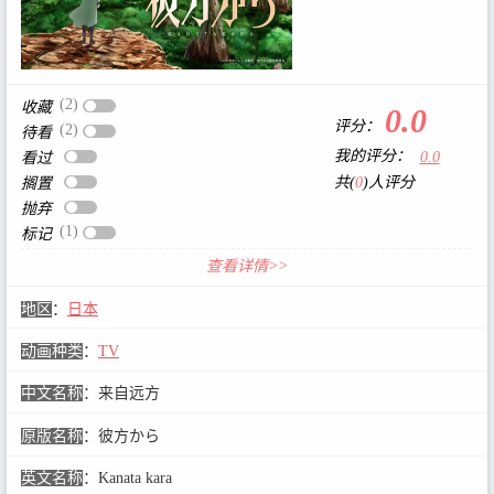
(2)
收藏
0.0
评分：
(2)
待看
我的评分：
0.0
看过
共(
0
)人评分
搁置
抛弃
(1)
标记
查看详情>>
地区
：
日本
动画种类
：
TV
中文名称
：
来自远方
原版名称
：
彼方から
英文名称
：
Kanata kara