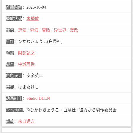
首播时间
：
2026-10-04
播放状态
：
未播放
标签
：
恋爱
/
奇幻
/
冒险
/
异世界
/
漫改
原作
：
ひかわきょうこ(白泉社)
监督
：
阿部記之
脚本
：
中瀬理香
角色设计
：
安彦英二
音乐
：
はまたけし
动画制作
：
Studio DEEN
Copyright
：
©ひかわきょうこ・白泉社
/
彼方から製作委員会
系列
：
来自远方