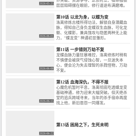
界突破、资源争夺、正邪对立、宿命枷锁
2026-05-25
层层阻碍摆在眼前，修行道途布满磨难。
第10话 以龙为身，以蝶为变
洛离修炼古楼所得功法，解锁自身潜藏血
脉，得知自己身负龙蝶双生血脉，可化龙
躯、化蝶影，兼具强攻与隐匿两种无上能
2026-06-01
力，“蝶龙变” 神通初显雏形。
第11话 一步错则万劫不复
龙蝶血脉力量狂暴难控，洛离修炼时稍有
不慎便会被戾气侵蚀心智，一旦迷失本
心，便会沦为失去理智的杀戮怪物，万劫
2026-06-08
不复。
第12话 血海深仇，不得不报
心魔危机暂时平息，洛离彻底吃透蝶龙变
基础神通，修为迎来大幅突破。但天绝杀
堂的追兵跨域寻来，当年的杀手宿命再度
2026-06-15
找上他，新旧恩怨一同爆发。
第13话 困局之下，生死未明
2026-06-22