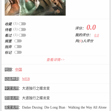
(1)
收藏
0.0
评分：
(1)
待看
(1)
我的评分：
0.0
看过
共(
0
)人评分
搁置
抛弃
标记
查看详情>>
地区
：
中国
动画种类
：
WEB
中文名称
：
大道独行之蝶龙变
原版名称
：
大道独行之蝶龙变
英文名称
：
Dadao Duxing: Die Long Bian
/
Walking the Way All Alone