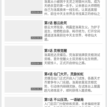
洛离从⼩被困于⽆灵之地银州⼤陆，成为
天绝杀堂的第⼀杀⼿。⽗亲慈云⼤师牺牲
⾃⼰为洛离换来⼀线⽣机，让其逃离银
2026-04-06
州，前往中天主世界去寻找真正的修仙之
路。
第2话 慈云赴死
慈云大师现身，揭露是洛离生父。为护子
逃生，他牺牲自身、耗尽修为，打开空间
通道送洛离前往中天主世界，寻修仙大
2026-04-06
道。
第3话 灵根觉醒
洛离抵达灵蝶岛，凭洛家铭牌获灵根测试
资格，意外觉醒火土双灵根与化生特质，
天赋惊人，正式开启修仙之路。
2026-04-13
第4话 仙门大开，灵脉如虹
灵蝶岛仙门正式开启入门试炼，各路天才
齐聚争夺入门名额。洛离依靠双灵根优
势，引动体内磅礴灵脉，在试炼台上展露
2026-04-20
超凡修炼底子，顺利获得入籍资格。
第5话 不公压顶，一语破局
入门后宗门分配修炼资源，长老偏袒世家