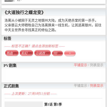
《大道独行之蝶龙变》
洛离从⼩被困于⽆灵之地银州⼤陆，成为天绝杀堂的第⼀杀⼿。
⽗亲慈云⼤师牺牲⾃⼰为洛离换来⼀线⽣机，让其逃离银州，前往
中天主世界去寻找真正的修仙之路。
标签
—— 标签不正确？请点击添加新标签 ——
热血
(0)
玄幻
(0)
小说改
(0)
3D
(0)
+
平铺显示
/
列表显示
PV剧集
平铺显示
/
列表显示
正式剧集
—— 上次更新：27天0时11分前 ——
第1话 第1季