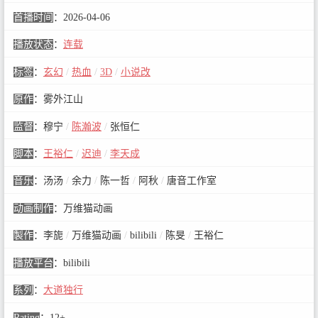
首播时间
：
2026-04-06
播放状态
：
连载
标签
：
玄幻
/
热血
/
3D
/
小说改
原作
：
雾外江山
监督
：
穆宁
/
陈瀚波
/
张恒仁
脚本
：
王裕仁
/
迟迪
/
李天成
音乐
：
汤汤
/
余力
/
陈一哲
/
阿秋
/
唐音工作室
动画制作
：
万维猫动画
製作
：
李旎
/
万维猫动画
/
bilibili
/
陈旻
/
王裕仁
播放平台
：
bilibili
系列
：
大道独行
Rating
：
12+