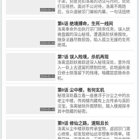
子弟，刻意克扣洛离的功法与丹药，处处
打压排挤。面对不公对待，洛离不再隐
2026-04-27
忍，当众道破宗门偏袒内幕，一句话扭转
局面。
第6话 绝境搏命，生死一线间
洛离奉命外出执行宗门除祟任务，误入妖
兽盘踞的深山秘境，遭遇高阶妖兽围攻，
随身法器尽数损毁，陷入孤立无援的生死
2026-05-04
绝境。
第7话 误入险境，杀机再现
洛离追踪妖兽踪迹深入秘境深处，意外闯
入一处上古遗留的禁制险地，此地遍布昔
日修士陨落留下的残魂，暗藏层层致命杀
2026-05-11
机。
第8话 尘中楼，有何玄机
秘境深处矗立着一座悬浮于沙尘之中的古
老尘中楼，传闻楼内藏有上古传承与高阶
法宝。洛离破除外围禁制，踏入楼阁探寻
2026-05-18
其中隐藏的秘密。
第9话 修仙之路，道阻且长
洛离从尘中楼获取传承宝物，返回宗门潜
心修炼，却发现修仙远非想象中简单。境