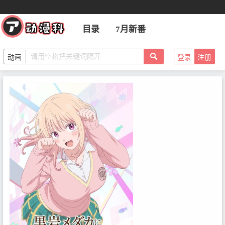
目录
7月新番
登录
注册