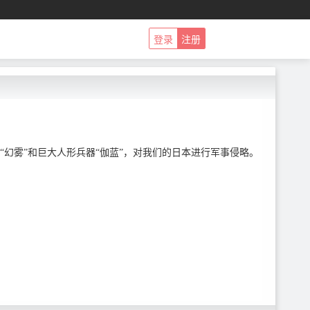
登录
注册
幻雾”和巨大人形兵器“伽蓝”，对我们的日本进行军事侵略。