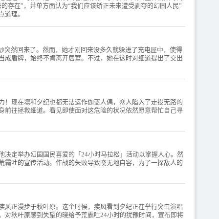
的存在”，并单方面认为“我们应该矫正未来遭受剥夺的幻国人民”
点道理。
美纱突然回来了。然而，她才刚回来没多久就躲进了充电屋中，使得
当成盾牌，始终不肯离开居室。不过，她在这时对细道提出了交出
力！现在凛和夕纪也都无法运作伽蓝人偶，众人陷入了走投无路的
身前往拯救细道。看见即使面对这危险的状况依然愿意帮忙自己寻
他决定举办幻国国民喜爱的「24小时马拉松」活动以掌握人心。然
荒霸吐的宣传活动。作战的失败导致晓无地自容，为了一探敌人的
疾风正漫步于秋叶原。这个时候，疾风看到夕纪正在举行突击演唱
。对秋叶原感到失望的晓给予荒霸吐24小时的犹豫时间，宣布即将