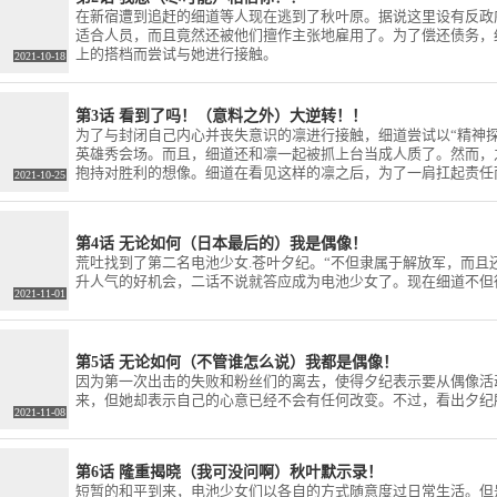
在新宿遭到追赶的细道等人现在逃到了秋叶原。据说这里设有反政
适合人员，而且竟然还被他们擅作主张地雇用了。为了偿还债务，
上的搭档而尝试与她进行接触。
2021-10-18
第3话 看到了吗！（意料之外）大逆转！！
为了与封闭自己内心并丧失意识的凛进行接触，细道尝试以“精神
英雄秀会场。而且，细道还和凛一起被抓上台当成人质了。然而，
抱持对胜利的想像。细道在看见这样的凛之后，为了一肩扛起责任
2021-10-25
第4话 无论如何（日本最后的）我是偶像！
荒吐找到了第二名电池少女.苍叶夕纪。“不但隶属于解放军，而且
升人气的好机会，二话不说就答应成为电池少女了。现在细道不但
2021-11-01
第5话 无论如何（不管谁怎么说）我都是偶像！
因为第一次出击的失败和粉丝们的离去，使得夕纪表示要从偶像活
来，但她却表示自己的心意已经不会有任何改变。不过，看出夕纪
2021-11-08
第6话 隆重揭晓（我可没问啊）秋叶默示录！
短暂的和平到来，电池少女们以各自的方式随意度过日常生活。但