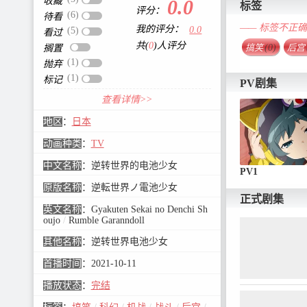
收藏
0.0
标签
评分：
(6)
待看
—— 标签不正
我的评分：
0.0
(5)
看过
共(
0
)人评分
搞笑
(0)
后宫
搁置
(1)
抛弃
(1)
标记
PV剧集
查看详情>>
地区
：
日本
动画种类
：
TV
中文名称
：
逆转世界的电池少女
PV1
原版名称
：
逆転世界ノ電池少女
正式剧集
英文名称
：
Gyakuten Sekai no Denchi Sh
oujo
/
Rumble Garanndoll
其他名称
：
逆转世界电池少女
首播时间
：
2021-10-11
播放状态
：
完结