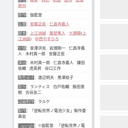
标签
：
搞笑
/
科幻
/
机战
/
战斗
/
后宫
/
原创
原作
：
伽藍堂
监督
：
安藤正臣
/
仁昌寺義人
脚本
：
上江洲誠
/
風埜隼人
/
九頭龍
(
上
江洲誠
)
/
中西やすひろ
分镜
：
金澤洪充
/
岩畑剛一
/
仁昌寺義
人
/
木村真一郎
/
安藤正臣
演出
：
木村真一郎
/
仁昌寺義人
/
鎌田
祐輔
/
虎高昇
/
谷口工作
角色设计
：
渡辺明夫
/
黒澤桂子
音乐
：
ランティス
/
白戸佑輔
/
飯田里
樹
/
古谷友二
动画制作
：
ラルケ
製作
：
「逆転世界ノ電池少女」製作委
員会
Copyright
：
©伽藍堂
/
「逆転世界ノ電