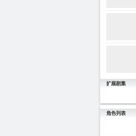
扩展剧集
角色列表