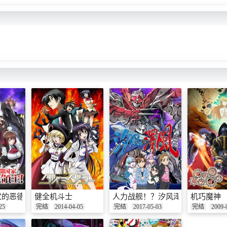
家的恶德领主！
健全机斗士
人力战舰！？汐风泽风
机巧魔神
25
完结
2014-04-05
完结
2017-05-03
完结
2009-