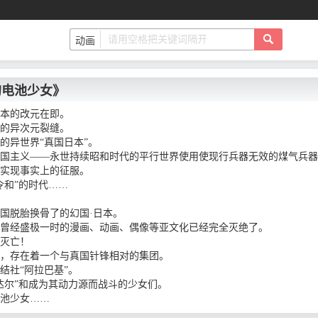
的电池少女》
日本的改元在即。
的异次元裂缝。
的异世界“真国日本”。
国主义——永世持续昭和时代的平行世界使用使现行兵器无效的煤气兵器“
实现事实上的征服。
令和”的时代……
国脱胎换骨了的幻国·日本。
曾经盛极一时的漫画、动画、偶像等亚文化已经完全灭绝了。
灭亡！
，存在着一个与真国针锋相对的集团。
结社“阿拉巴基”。
达尔”和成为其动力源而战斗的少女们。
池少女……