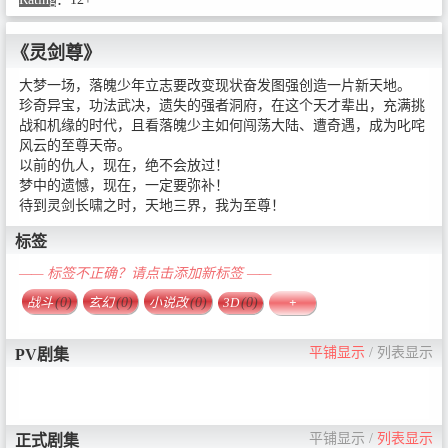
《灵剑尊》
大梦一场，落魄少年立志要改变现状奋发图强创造一片新天地。
珍奇异宝，功法武决，遗失的强者洞府，在这个天才辈出，充满挑
战和机缘的时代，且看落魄少主如何闯荡大陆、遭奇遇，成为叱咤
风云的至尊天帝。
以前的仇人，现在，绝不会放过！
梦中的遗憾，现在，一定要弥补！
待到灵剑长啸之时，天地三界，我为至尊！
标签
—— 标签不正确？请点击添加新标签 ——
战斗
(0)
玄幻
(0)
小说改
(0)
3D
(0)
+
平铺显示
/
列表显示
PV剧集
平铺显示
/
列表显示
正式剧集