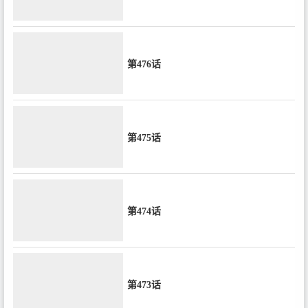
第476话
第475话
第474话
第473话