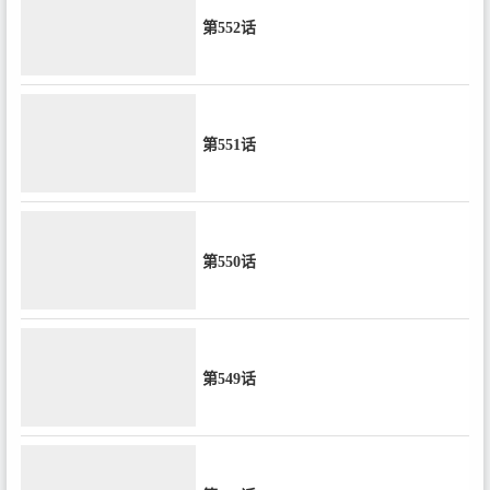
第552话
第551话
第550话
第549话