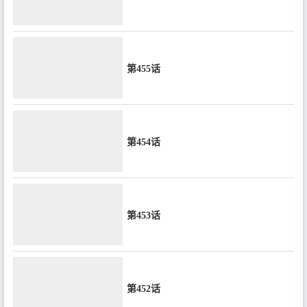
第455话
第454话
第453话
第452话