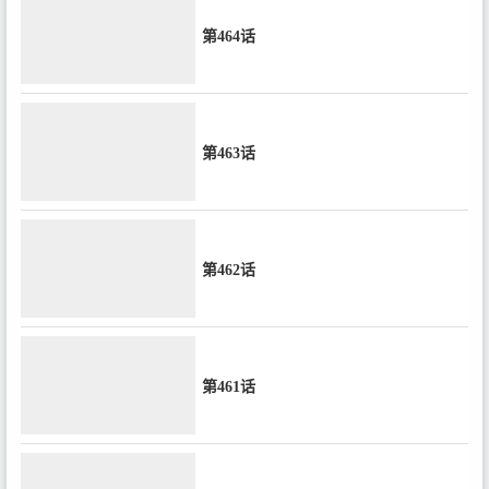
第464话
第463话
第462话
第461话