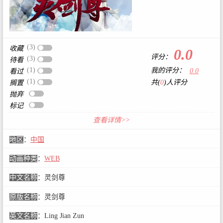
(3)
收藏
0.0
评分：
(3)
待看
(1)
我的评分：
0.0
看过
(1)
共(
0
)人评分
搁置
抛弃
标记
查看详情>>
地区
：
中国
动画种类
：
WEB
中文名称
：
灵剑尊
原版名称
：
灵剑尊
英文名称
：
Ling Jian Zun