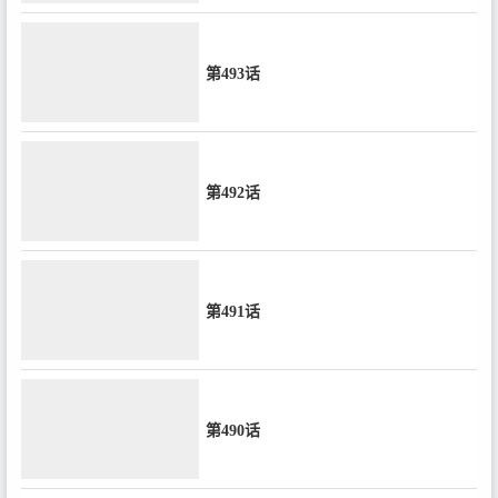
第493话
第492话
第491话
第490话