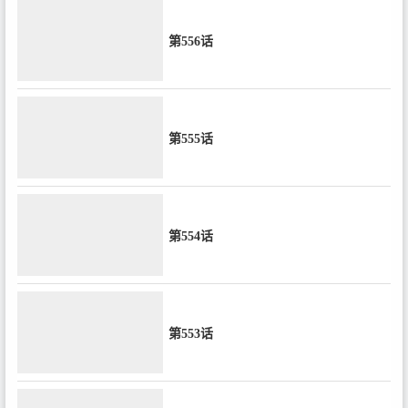
第556话
第555话
第554话
第553话