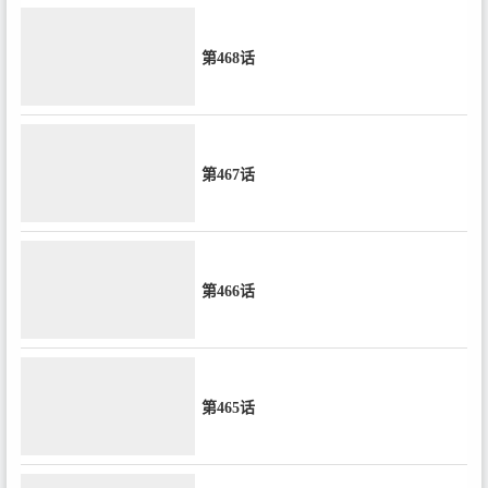
第468话
第467话
第466话
第465话