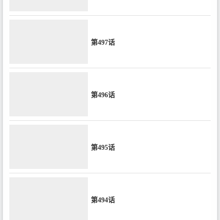
第497话
第496话
第495话
第494话