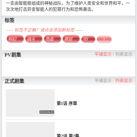
一支由智能姬组成的神秘战队，为了维护人类安全和世界和平，一
次次地打击异变智能人的犯罪行为和恐怖袭击。
标签
—— 标签不正确？请点击添加新标签 ——
科幻
(0)
战斗
(0)
热血
(0)
原创
(0)
3D
(0)
+
平铺显示
/
列表显示
PV剧集
平铺显示
/
列表显示
正式剧集
第1话 序章
2019-06-02
第2话 第2集