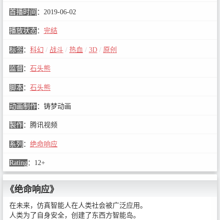
首播时间
：
2019-06-02
播放状态
：
完结
标签
：
科幻
/
战斗
/
热血
/
3D
/
原创
监督
：
石头熊
脚本
：
石头熊
动画制作
：
铸梦动画
製作
：
腾讯视频
系列
：
绝命响应
Rating
：
12+
《绝命响应》
在未来，仿真智能人在人类社会被广泛应用。
人类为了自身安全，创建了东西方智能岛。