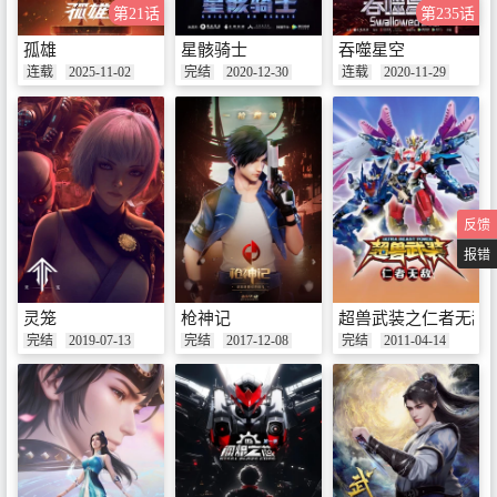
第21话
第235话
孤雄
星骸骑士
吞噬星空
连载
2025-11-02
完结
2020-12-30
连载
2020-11-29
反馈
报错
灵笼
枪神记
超兽武装之仁者无敌
完结
2019-07-13
完结
2017-12-08
完结
2011-04-14