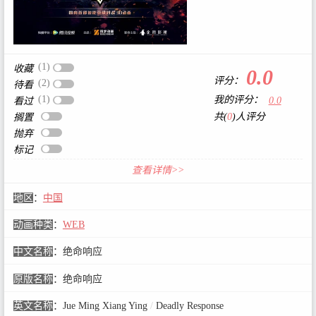
(1)
收藏
0.0
评分：
(2)
待看
(1)
我的评分：
0.0
看过
共(
0
)人评分
搁置
抛弃
标记
查看详情>>
地区
：
中国
动画种类
：
WEB
中文名称
：
绝命响应
原版名称
：
绝命响应
英文名称
：
Jue Ming Xiang Ying
/
Deadly Response