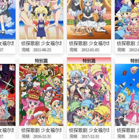
女福尔摩斯
侦探歌剧 少女福尔摩斯 夏季特别篇
侦探歌剧 少女福尔摩斯 第二幕
侦探歌剧 少女
07
完结
2011-08-25
完结
2012-01-05
完结
2012-
特别篇
特别篇
特别
女福尔摩斯 ～逆袭的少女福尔摩斯～
侦探歌剧 少女福尔摩斯 派对之夜
侦探歌剧 少女福尔摩斯 亚森 华
侦探歌剧 
27
完结
2016-12-31
完结
2017-12-31
完结
2018-