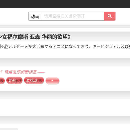
少女福尔摩斯 亚森 华丽的欲望》
怪盗アルセーヌが大活躍するアニメになっており、キービジュアル及び
确？请点击添加新标签 ——
0)
萝莉
(0)
游戏改
(0)
+