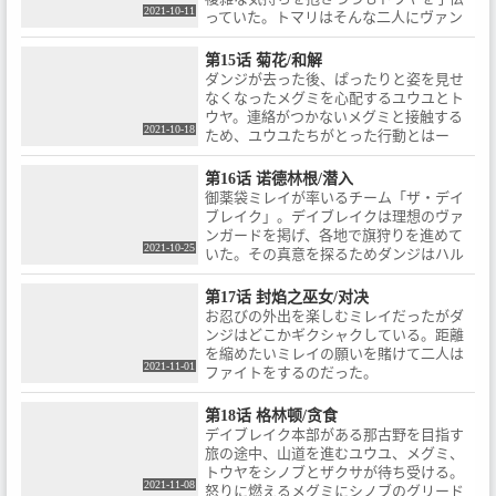
2021-10-11
っていた。トマリはそんな二人にヴァン
ガードファイトを提案する。
第15话 菊花/和解
ダンジが去った後、ぱったりと姿を見せ
なくなったメグミを心配するユウユとト
ウヤ。連絡がつかないメグミと接触する
2021-10-18
ため、ユウユたちがとった行動とはー
第16话 诺德林根/潜入
御薬袋ミレイが率いるチーム「ザ・デイ
ブレイク」。デイブレイクは理想のヴァ
ンガードを掲げ、各地で旗狩りを進めて
2021-10-25
いた。その真意を探るためダンジはハル
カに接触する。
第17话 封焰之巫女/对决
お忍びの外出を楽しむミレイだったがダ
ンジはどこかギクシャクしている。距離
を縮めたいミレイの願いを賭けて二人は
2021-11-01
ファイトをするのだった。
第18话 格林顿/贪食
デイブレイク本部がある那古野を目指す
旅の途中、山道を進むユウユ、メグミ、
トウヤをシノブとザクサが待ち受ける。
2021-11-08
怒りに燃えるメグミにシノブのグリード