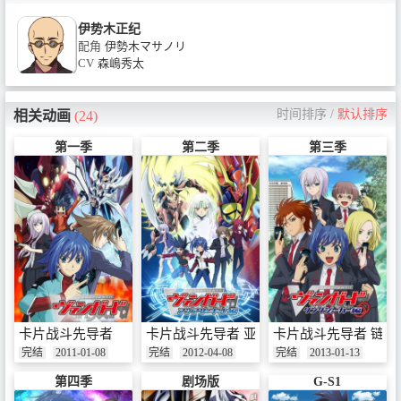
伊势木正纪
配角
伊勢木マサノリ
CV
森嶋秀太
时间排序
/
默认排序
相关动画
(24)
第一季
第二季
第三季
卡片战斗先导者
卡片战斗先导者 亚洲巡回赛篇
卡片战斗先导者 链环
完结
2011-01-08
完结
2012-04-08
完结
2013-01-13
第四季
剧场版
G-S1