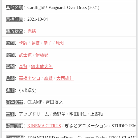
其他名称
：
Cardfight!! Vanguard: Over Dress (2021)
首播时间
：
2021-10-04
播放状态
：
完结
标签
：
卡牌
/
竞技
/
亲子
/
原创
原作
：
武士道
/
伊藤彰
监督
：
森賢
/
鈴木龍太郎
脚本
：
高橋ナツコ
/
森賢
/
大西雄仁
演出
：
小出卓史
角色设计
：
CLAMP
/
齊田博之
音乐
：
アップドリーム
/
桑野聖
/
明田川仁
/
上野励
动画制作
：
KINEMA CITRUS
/
ぎふとアニメーション
/
STUDIO JEM
Copyright
：
©VANGUARD overDress Character Design ©2021 CLAM