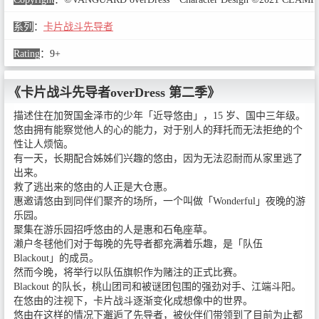
系列
：
卡片战斗先导者
Rating
：
9+
《卡片战斗先导者overDress 第二季》
描述住在加贺国金泽市的少年「近导悠由」，15 岁、国中三年级。
悠由拥有能察觉他人的心的能力，对于别人的拜托而无法拒绝的个
性让人烦恼。
有一天，长期配合姊姊们兴趣的悠由，因为无法忍耐而从家里逃了
出来。
救了逃出来的悠由的人正是大仓惠。
惠邀请悠由到同伴们聚齐的场所，一个叫做「Wonderful」夜晚的游
乐园。
聚集在游乐园招呼悠由的人是惠和石龟座草。
濑户冬毬他们对于每晚的先导者都充满着乐趣，是「队伍
Blackout」的成员。
然而今晚，将举行以队伍旗帜作为赌注的正式比赛。
Blackout 的队长，桃山团司和被谜团包围的强劲对手、江端斗阳。
在悠由的注视下，卡片战斗逐渐变化成想像中的世界。
悠由在这样的情况下邂逅了先导者，被伙伴们带领到了目前为止都