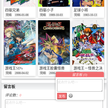
四驱兄弟
四驱小子
足球小将
完结
1996-01-08
完结
1989-10-03
完结
1983-10-13
游戏王5D's
游戏王胶囊怪兽
游戏王－怪兽之决斗G
完结
2008-04-02
完结
2006-09-09
完结
2004-10-06
留言板 (
0
)
留言板
评论数：
0
😃
发布