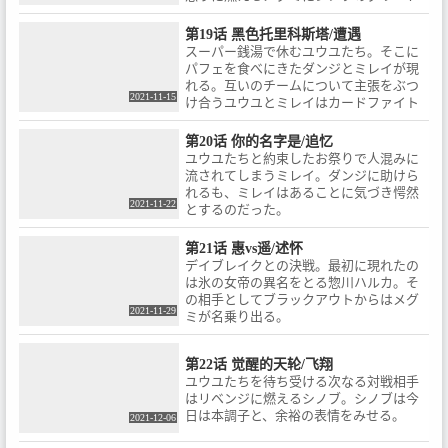
ンが牙を向く。
第19话 黑色托里科斯塔/遭遇
スーパー銭湯で休むユウユたち。そこに
パフェを食べにきたダンジとミレイが現
れる。互いのチームについて主張をぶつ
2021-11-15
け合うユウユとミレイはカードファイト
で決着をつけることに。
第20话 你的名字是/追忆
ユウユたちと約束したお祭りで人混みに
流されてしまうミレイ。ダンジに助けら
れるも、ミレイはあることに気づき愕然
2021-11-22
とするのだった。
第21话 惠vs遥/述怀
デイブレイクとの決戦。最初に現れたの
は氷の女帝の異名をとる惣川ハルカ。そ
の相手としてブラックアウトからはメグ
2021-11-29
ミが名乗り出る。
第22话 觉醒的天轮/飞翔
ユウユたちを待ち受ける次なる対戦相手
はリベンジに燃えるシノブ。シノブは今
日は本調子と、余裕の表情をみせる。
2021-12-06