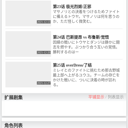
第23话 极光烈姬/正邪
マサノリとの決着をつけるためファイト
に備えるトウヤ。マサノリは何を思うの
か、ただ怪しく微笑む。
2021-12-13
第24话 巴斯提昂 vs 布鲁斯/觉悟
因縁の戦いにトウヤとダンジは静かに闘
志を燃やす。ぶつかり合う互いの覚悟。
勝利するのはー
2021-12-20
第25话 overDress/了结
ミレイとのファイトに挑むため那古野城
最上部へ上がるユウユ。チームの存亡を
かけた戦いに、ついに決着の時が訪れ
2021-12-27
る。
平铺显示
/
列表显示
扩展剧集
角色列表