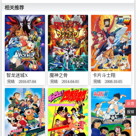
相关推荐
智龙迷城X
魔神之骨
卡片斗士翔
完结
2016-07-04
完结
2014-04-01
完结
2008-10-05
反馈
报错