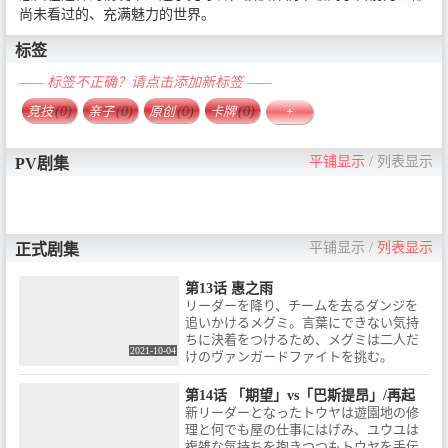
尚未看过的、充满魅力的世界。
标签
—— 标签不正确？请点击添加新标签 ——
竞技
(0)
亲子
(0)
原创
(0)
卡牌
(0)
+
平铺显示
/
列表显示
PV剧集
平铺显示
/
列表显示
正式剧集
第13话 惠之雨
リーダーを降り、チームを去るダンジを
追いかけるメグミ。言葉にできない気持
ちに決着をつけるため、メグミは二人だ
2021-10-04
けのヴァンガードファイトを挑む。
第14话 「期望」vs「巴斯提昂」/再起
新リーダーとなったトウヤは遊園地の修
理と何でも屋の仕事にはげみ、ユウユは
複雑な気持ちを抱きつつもトウヤを手伝