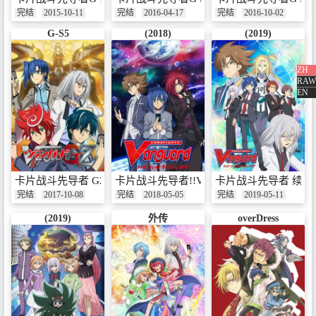
完结
2015-10-11
完结
2016-04-17
完结
2016-10-02
G-S5
(2018)
(2019)
ZH
RAW
EN
卡片战斗先导者 GZ
卡片战斗先导者!!Vanguard
卡片战斗先导者 续・
完结
2017-10-08
完结
2018-05-05
完结
2019-05-11
(2019)
外传
overDress