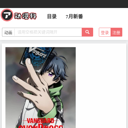
目录
7月新番
登录
注册