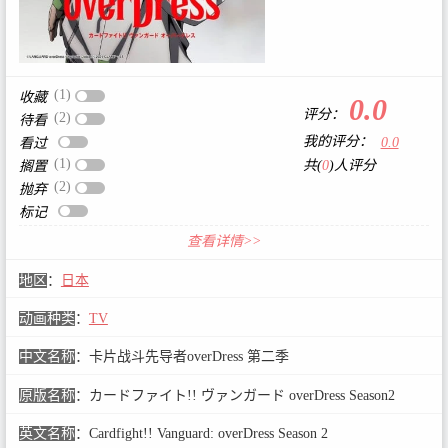
(1)
收藏
0.0
评分：
(2)
待看
我的评分：
0.0
看过
(1)
共(
0
)人评分
搁置
(2)
抛弃
标记
查看详情>>
地区
：
日本
动画种类
：
TV
中文名称
：
卡片战斗先导者overDress 第二季
原版名称
：
カードファイト!! ヴァンガード overDress Season2
英文名称
：
Cardfight!! Vanguard: overDress Season 2