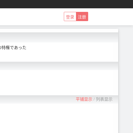
登录
注册
の特権であった
平铺显示
/
列表显示