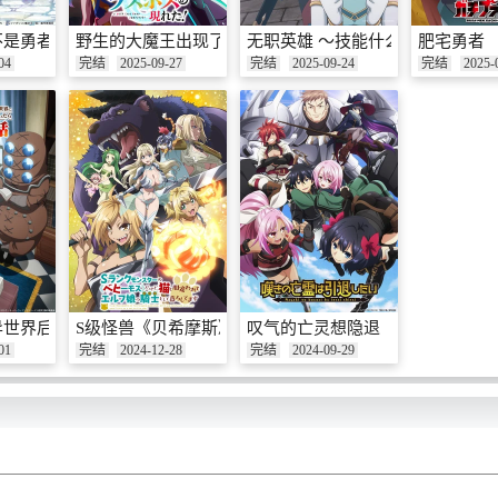
是勇者也不是贤者好像是鉴定士(伪)的样子?
野生的大魔王出现了！
无职英雄 ～技能什么的毫无用处
肥宅勇者
04
完结
2025-09-27
完结
2025-09-24
完结
2025-
异世界后成了四天王
S级怪兽《贝希摩斯》被误认成小猫，成为精灵女孩的骑士
叹气的亡灵想隐退
01
完结
2024-12-28
完结
2024-09-29