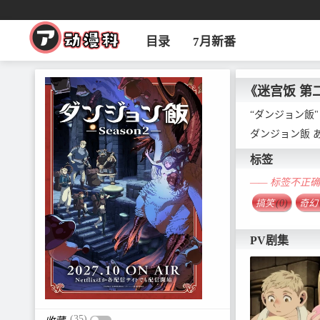
目录
7月新番
《迷宫饭 第
“ダンジョン飯
ダンジョン飯 
标签
—— 标签不正
搞笑
(0)
奇幻
PV剧集
(35)