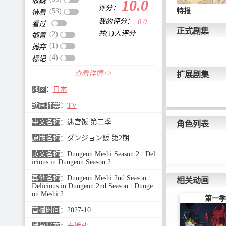
收藏
10.0
评分：
(53)
特报
待看
我的评分：
0.0
看过
正式剧集
共(
1
)人评分
(2)
搁置
(1)
抛弃
(4)
标记
查看详情>>
扩展剧集
地区
：
日本
动画种类
：
TV
中文名称
：
迷宫饭 第二季
角色列表
原版名称
：
ダンジョン飯 第2期
英文名称
：
Dungeon Meshi Season 2
/
Del
icious in Dungeon Season 2
其他名称
：
Dungeon Meshi 2nd Season
/
相关动画
Delicious in Dungeon 2nd Season
/
Dunge
on Meshi 2
第一季
首播时间
：
2027-10