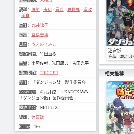
播放状态
：
未播放
标签
：
搞笑
/
奇幻
/
冒险
/
异世界
/
漫改
/
美食
原作
：
九井諒子
监督
：
宮島善博
脚本
：
うえのきみこ
迷宫饭
角色设计
：
竹田直樹
完结
2024-01-
音乐
：
土屋俊輔
/
光田康典
/
吉田光平
动画制作
：
TRIGGER
相关推荐
製作
：
「ダンジョン飯」製作委員会
Copyright
：
©九井諒子・KADOKAWA
/
「ダンジョン飯」製作委員会
播放平台
：
NETFLIX
系列
：
迷宫饭
Rating
：
16+