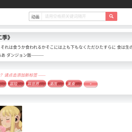
二季》
" それは食うか食われるかそこには上も下もなくただひたすらに 食は生
ああ ダンジョン飯———
确？请点击添加新标签 ——
(0)
冒险
(0)
异世界
(0)
漫改
(0)
美食
(0)
+