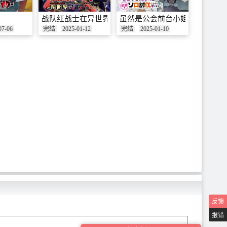
～
战队红战士在异世界当冒险者
虽然是公会前台小姐，但因为讨
07-06
完结
2025-01-12
完结
2025-01-10
(宠物)一起生活
反馈
报错