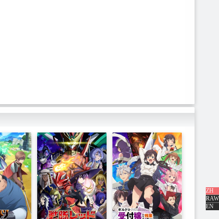
ZH
RAW
EN