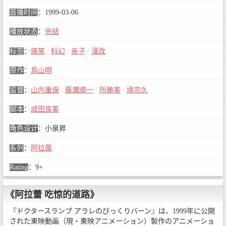
首播时间
：
1999-03-06
播放状态
：
完结
标签
：
搞笑
/
科幻
/
亲子
/
漫改
原作
：
鳥山明
监督
：
山内重保
/
藤瀬順一
/
所勝美
/
境宗久
脚本
：
成田良美
角色设计
：
小泉昇
系列
：
阿拉蕾
Rating
：
9+
《阿拉蕾 吃惊的道路》
『ドクタースランプ アラレのびっくりバーン』は、1999年に公開
された東映動画（現・東映アニメーション）製作のアニメーショ