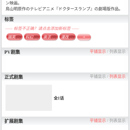
ン映画。
鳥山明原作のテレビアニメ『ドクタースランプ』の劇場版作品。
标签
—— 标签不正确？请点击添加新标签 ——
搞笑
(0)
科幻
(0)
亲子
(0)
漫改
(0)
+
平铺显示
/
列表显示
PV剧集
平铺显示
/
列表显示
正式剧集
全1话
平铺显示
/
列表显示
扩展剧集