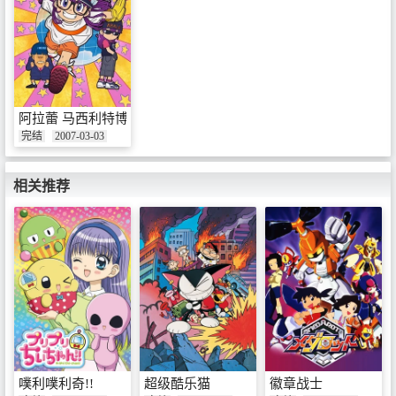
阿拉蕾 马西利特博士
完结
2007-03-03
相关推荐
噗利噗利奇!!
超级酷乐猫
徽章战士