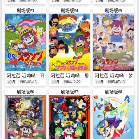
完结
1981-04-08
完结
1981-07-18
完结
1982-07-10
剧场版#3
剧场版#4
剧场版#5
阿拉蕾 哦呦呦！环球大比赛
阿拉蕾 哦呦呦！那那巴城的秘宝
阿拉蕾 哦呦呦！梦之
完结
1983-03-13
完结
1984-12-22
完结
1985-07-13
剧场版#6
剧场版#7
剧场版#8