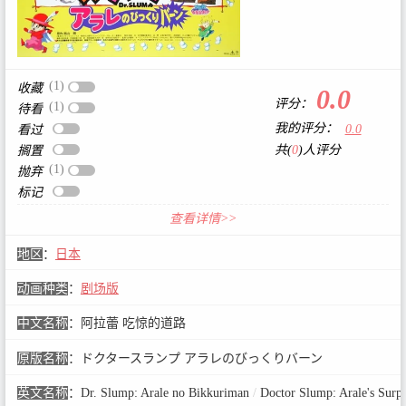
(1)
收藏
0.0
评分：
(1)
待看
我的评分：
0.0
看过
共(
0
)人评分
搁置
(1)
抛弃
标记
查看详情>>
地区
：
日本
动画种类
：
剧场版
中文名称
：
阿拉蕾 吃惊的道路
原版名称
：
ドクタースランプ アラレのびっくりバーン
英文名称
：
Dr. Slump: Arale no Bikkuriman
/
Doctor Slump: Arale's Surpr