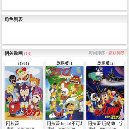
角色列表
时间排序
/
默认排序
相关动画
(13)
(1981)
剧场版#1
剧场版#2
阿拉蕾
阿拉蕾 hello!不可思议岛
阿拉蕾 哦呦呦！宇宙