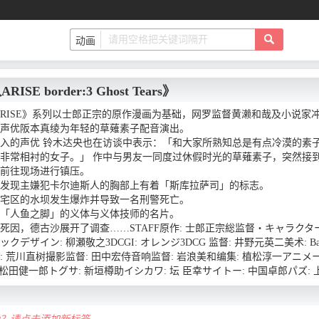
SE border:3 Ghost Tears》
ARISE》系列以士郎正宗的原作漫画为基础，网罗监督黄濑和哉及小说
声优阪本真绫为年轻的草薙素子配音演出。
入的声优 铃木达央也在访谈中表示：「和大家所熟知总是有点冷漠的素
非常相衬的女子。」 作中与男友一同度过休假时光的草薙素子，突然接
前往现场进行镇压。
发现主嫌犯卡尔迪斯人的胸部上有着「斯库拉萨司」的标志。
宅区的水坝发生爆炸并导致一名刑警死亡。
「人鱼之脚」的义体与义体技师的名片。
死因，德古沙展开了调查……STAFF原作: 士郎正宗総监督・キャラクター
クデザイン: 柳瀬敬之3DCGI: オレンジ3DCG 监督: 井野元英二美术: B
 荒川直树撮影监督: 田中宏侍音响监督: 岩浪美和编集: 植松淳一アニメーション制
 松田健一郎トグサ: 新垣樽助イシカワ: 坛 臣幸サイトー: 中国卓郎パズ: