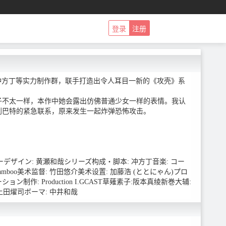
登录
注册
家冲方丁等实力制作群，联手打造出令人耳目一新的《攻壳》系
子不太一样，本作中她会露出仿佛普通少女一样的表情。我认
到巴特的紧急联系，原来发生一起炸弹恐怖攻击。
デザイン: 黄瀬和哉シリーズ构成・脚本: 冲方丁音楽: コー
amboo美术监督: 竹田悠介美术设置: 加藤浩 (ととにゃん)プロ
作: Production I.GCAST草薙素子:阪本真绫新巻大辅:
 上田燿司ボーマ: 中井和哉