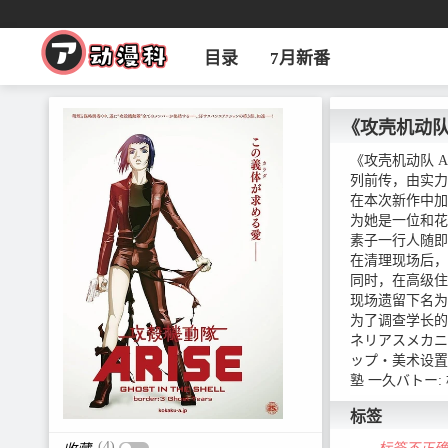
目录
7月新番
《攻壳机动队ARI
《攻壳机动队 
列前传，由实力
在本次新作中加
为她是一位和花
素子一行人随即
在清理现场后，
同时，在高级住
现场遗留下名为
为了调查学长的
ネリアスメカニッ
ップ・美术设置:
塾 一久バトー:
标签
(4)