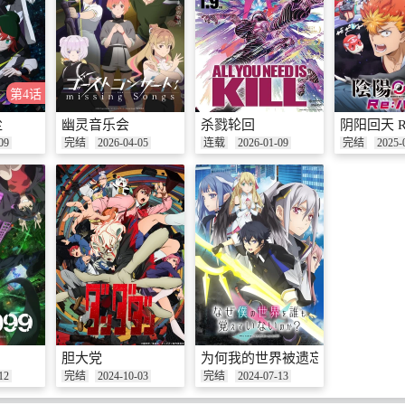
第4话
尘
幽灵音乐会
杀戮轮回
阴阳回天 Re:
09
完结
2026-04-05
连载
2026-01-09
完结
2025-
胆大党
为何我的世界被遗忘了？
12
完结
2024-10-03
完结
2024-07-13