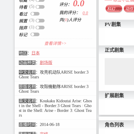
—— 标签不正
收藏
0.0
评分：
(5)
待看
科幻
(0)
动作
我的评分：
0.0
看过
共(
0
)人评分
(3)
搁置
PV剧集
(1)
抛弃
标记
查看详情>>
正式剧集
地区
：
日本
动画种类
：
剧场版
中文名称
：
攻壳机动队ARISE border:3
Ghost Tears
原版名称
：
攻殻機動隊ARISE border:3
Ghost Tears
扩展剧集
英文名称
：
Koukaku Kidoutai Arise: Ghos
t in the Shell - Border:3 Ghost Tears
/
Gho
st in the Shell: Arise - Border 3: Ghost Tea
rs
角色列表
首播时间
：
2014-06-18