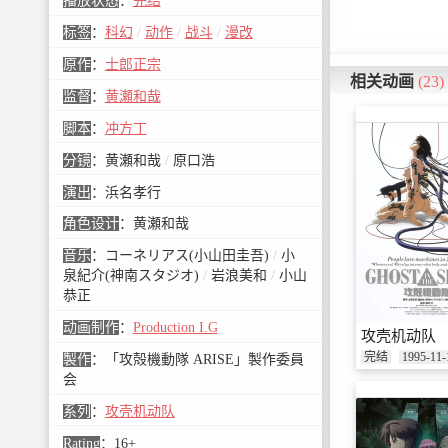
播放状态
：
完结
标签
：
科幻
/
动作
/
战斗
/
漫改
原作
：
士郎正宗
相关动画
(23)
监督
：
黄瀬和哉
脚本
：
冲方丁
分镜
：
黄瀬和哉
/
原口浩
演出
：
浜名孝行
角色设计
：
黄瀬和哉
音乐
：
コーネリアス(小山田圭吾)
/
小
泉紀介(神南スタジオ)
/
岩浪美和
/
小山
恭正
动画制作
：
Production I.G
攻壳机动队
完结
1995-11-
製作
：
「攻殻機動隊 ARISE」製作委員
会
系列
：
攻壳机动队
Rating
：
16+