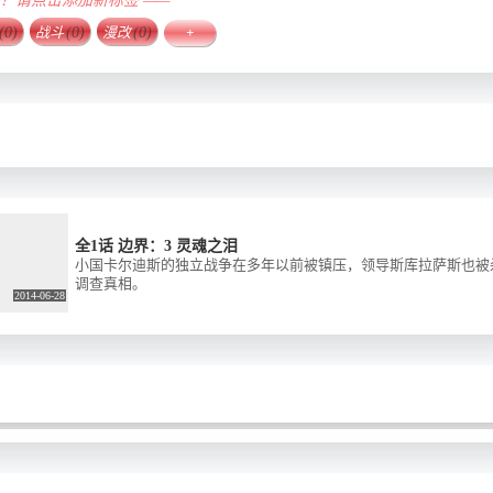
确？请点击添加新标签 ——
(0)
战斗
(0)
漫改
(0)
+
全1话 边界：3 灵魂之泪
小国卡尔迪斯的独立战争在多年以前被镇压，领导斯库拉萨斯也被
调查真相。
2014-06-28