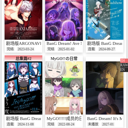
剧场版ARGONAVIS AXIA
BanG Dream! Ave Mujica
剧场版 BanG Dream
完结
2023-03-24
完结
2025-01-02
连载
2024-09-27
总集篇#2
MyGO!!の日常
ZH
RAW
EN
剧场版 BanG Dream! It's MyGO!!!!! 后篇 歌唱着，由我们所作的歌 
MyGO!!!!!成员的日常生活
BanG Dream! It's MyG
连载
2024-11-08
完结
2022-08-24
未播放
2027-01