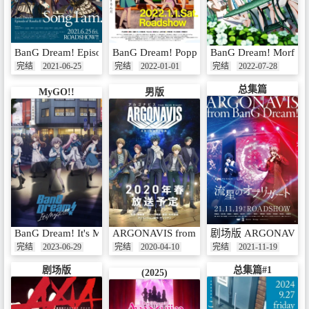
BanG Dream! Episode of Roselia Ⅱ : Song I am.
BanG Dream! Poppin'Dream！
BanG Dream! Morfoni
完结
2021-06-25
完结
2022-01-01
完结
2022-07-28
总集篇
MyGO!!
男版
BanG Dream! It's MyGO!!!!!
ARGONAVIS from BanG Dream! ANIMATI
剧场版 ARGONAVIS 流
完结
2023-06-29
完结
2020-04-10
完结
2021-11-19
剧场版
总集篇#1
(2025)