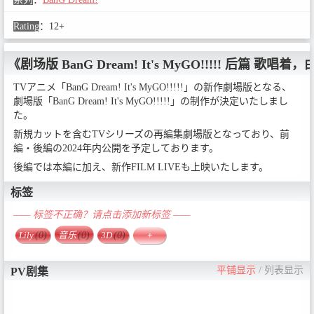
Rating
：
12+
《剧场版 BanG Dream! It's MyGO!!!!! 后篇 歌唱
TVアニメ「BanG Dream! It's MyGO!!!!!」の新作劇場版となる、
劇場版「BanG Dream! It's MyGO!!!!!」の制作が決定いたしまし
た。
新規カットを含むTVシリーズの再編集劇場版となっており、前
編・後編の2024年内公開を予定しております。
後編では本編に加え、新作FILM LIVEも上映いたします。
标签
—— 标签不正确？请点击添加新标签 ——
Lily
(0)
音乐
(0)
3D
(0)
+
平铺显示
/
列表显示
PV剧集