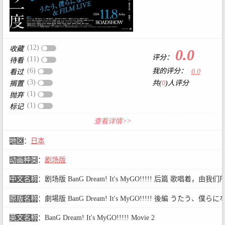
(12)
收藏
0.0
评分：
(11)
待看
(6)
我的评分：
0.0
看过
(3)
共(
0
)人评分
搁置
(1)
抛弃
(1)
标记
查看详情>>
地区
：
日本
动画种类
：
剧场版
中文名称
：
剧场版 BanG Dream! It's MyGO!!!!! 后篇 歌唱着，由我们
原版名称
：
劇場版 BanG Dream! It's MyGO!!!!! 後編 うたう、僕らに
英文名称
：
BanG Dream! It's MyGO!!!!! Movie 2