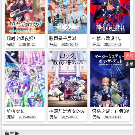
超时空辉夜姬！
歌声是千层派
神椿市建设中。
完结
2026-01-22
完结
2025-07-17
完结
2025-07-03
反馈
报错
前桥魔女
摇滚乃是淑女的爱好
谋杀之谜：亡者的秘
完结
2025-04-06
完结
2025-04-03
完结
2024-11-13
留言板