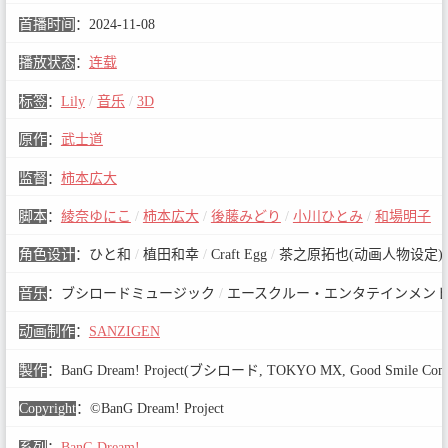
首播时间
：
2024-11-08
播放状态
：
连载
标签
：
Lily
/
音乐
/
3D
原作
：
武士道
监督
：
柿本広大
脚本
：
綾奈ゆにこ
/
柿本広大
/
後藤みどり
/
小川ひとみ
/
和場明子
角色设计
：
ひと和
/
植田和幸
/
Craft Egg
/
茶之原拓也(动画人物设定)
音乐
：
ブシロードミュージック
/
エースクルー・エンタテインメン
动画制作
：
SANZIGEN
製作
：
BanG Dream! Project(ブシロード, TOKYO MX, Good
Copyright
：
©BanG Dream! Project
系列
：
BanG Dream!