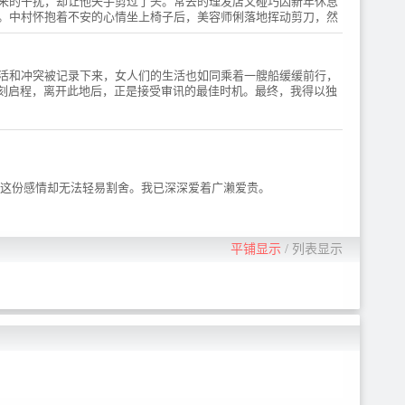
来的干扰，却让他失手剪过了头。常去的理发店又碰巧因新年休息
い80〜90'sタッチでコミカル
Produced by 岡村靖幸 / 【イン
。中村怀抱着不安的心情坐上椅子后，美容师俐落地挥动剪刀，然
に表現し、高い人気を博す、
トロダクション】「どうしよ
呢！ ？
春泥による王道BLコメディマ
う、好きだ、大好きだ…！」
ンガ「ガンバレ！中村く
主人公・中村男久斗はどこに
ん！！」のTVアニメーション
でもいる内気な男子高校生。
活和冲突被记录下来，女人们的生活也如同乘着一艘船缓缓前行，
化が決定！
友人ゼロの彼の前に現れたの
立刻启程，离开此地后，正是接受审讯的最佳时机。最终，我得以独
は、クラスメイトの広瀬愛
貴。何だこの気持ちは…!?ま
だ友達でもないのに、広瀬を
みると毎日ドキドキがとまら
ない!!内気な男子高校生・中
村くんの広瀬への“片想いを
，这份感情却无法轻易割舍。我已深深爱着广濑爱贵。
めぐる妄想と暴走”をどこか
懐かしい80〜90'sタッチでコ
ミカルに表現し、高い人気を
博す、春泥による王道BLコメ
平铺显示
/
列表显示
ディマンガ「ガンバレ！中村
くん！！」のTVアニメーショ
ン化が決定！