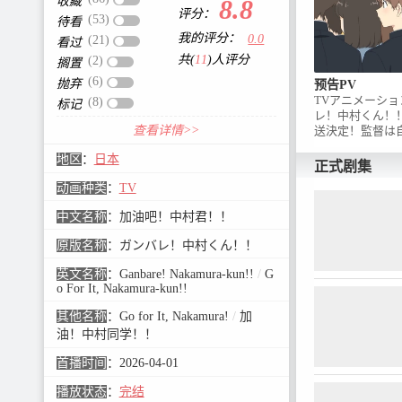
收藏
8.8
评分：
(53)
待看
我的评分：
0.0
(21)
看过
共(
11
)人评分
(2)
搁置
(6)
抛弃
预告PV
TVアニメーシ
(8)
标记
レ！中村くん！！
查看详情>>
送決定！監督は
ファンであり、
地区
：
日本
テピピック』で
正式剧集
レクター（共同
动画种类
：
TV
のビジュアルセ
ある梅木 葵が担
中文名称
：
加油吧！中村君！！
加え脚本さらに
ーデザインも兼
原版名称
：
ガンバレ！中村くん！！
メーション制作
らしい世界に祝
英文名称
：
Ganbare! Nakamura-kun!!
/
G
『甘神さんちの
o For It, Nakamura-kun!!
話題作を送り出
ーションスタジ
其他名称
：
Go for It, Nakamura!
/
加
が、実力派スタ
油！中村同学！！
に原作の魅力を
しくも全く新し
首播时间
：
2026-04-01
します！【放送】
決定！【スタッ
播放状态
：
完结