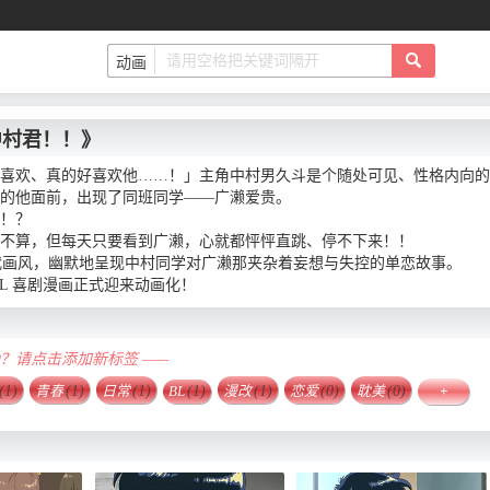
中村君！！》
喜欢、真的好喜欢他……！」主角中村男久斗是个随处可见、性格内向的
的他面前，出现了同班同学——广濑爱贵。
！？
不算，但每天只要看到广濑，心就都怦怦直跳、停不下来！！
90 年代画风，幽默地呈现中村同学对广濑那夹杂着妄想与失控的单恋故事。
BL 喜剧漫画正式迎来动画化！
确？请点击添加新标签 ——
(1)
青春
(1)
日常
(1)
BL
(1)
漫改
(1)
恋爱
(0)
耽美
(0)
+