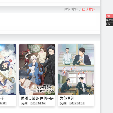
时间排序
/
默认排序
ZH
RAW
EN
孩子
优雅贵族的休假指南。
为你着迷
07-04
完结
2026-01-07
完结
2025-08-21