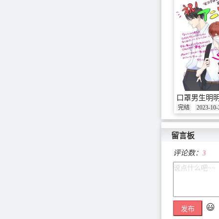
口罩男生明
完结
2023-10-
留言板
评论数：
3
😃
发布