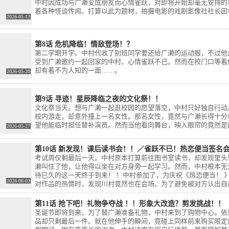
中村因成功与广濑变成朋友而心情雀跃，对即将开始却毫无安排的
BLラブコメディ「ガンバレ！
メーション化が決定！
いのに、広瀬
着各种怪谈传闻。打算以此为题材，拍摄电影的戏剧影像社社长田
中村くん！！」のTVアニメー
キドキがとま
2026-05-13
ション化が決定！
な男子高校
広瀬への”片
想と暴走”を
第8话 危机降临！情敌登场！？
〜90'sタッ
第二学期开学。中村代收了别班同学要还给广濑的运动服，不过他
表現し、高い
受到广濑邀约一起回家的中村，心情雀跃不已。然而在校门口等着
泥による王道
却有着不为人知的一面……。
2026-05-20
「ガンバレ！
のTVアニメー
！※今後の最
第9话 寻迹！星辰降临之夜的文化祭！！
てお伝えしま
文化祭当天。想与广濑一起逛校园的愿望落空，中村只好独自行动
校内游走，却意外撞上一名女性。那名女性，竟然与广濑长得十分
kun. love/
望他能临时担任替补演员。然而当他看向舞台，映入眼帘的竟然是
2026-05-27
r）】
mr_kun_tv /
ュタグ：#ガ
第10话 新发现！课后读书会！！／雀跃不已！热恋便当签名
 ■アニメ原
考试周仅剩最后一天。中村原本打算前往图书室读书，却发现里头
 / 「ガンバ
濑叫住了他，让他得以坐在对方身旁一起学习。然而，中村根本无
！」第１・２
待已久的这一天终于到来！ ！中村参加了，为庆祝《热恋便当！ 
第1巻】
2026-06-03
对作品的热情时，发现川村竟然也在会场。为了避免被对方认出自
on. co.
分的情况下，顺利拿到签名呢……！ ！
836/【第2巻】
第11话 抢下吧！礼物争夺战 ！！形象大改造？剪发挑战！！
on. co.
圣诞节即将到来，为了替广濑准备礼物，中村来到了购物中心。依
2844/【原作作品
品却只剩最后一件。就在他伸手的瞬间，竟碰上同样前来购买限定
プレ』HP】