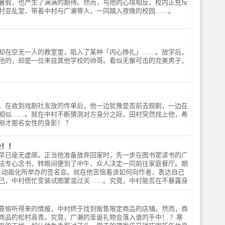
暑假，也产生了满满的期待。然而，与他的心境相反，校内正充斥
プトディレクター：畳谷哲也
舞原ゆめ／大森 司：笹 翼 / 山
村亚乱堂，带着中村与广濑等人，一同踏入夜晚的校园……。
／美術監督：李 天馥（ST.
口勝平／竹内順子 / 【スタッ
BLUE）／色彩設計：大野春
フ】原作：春泥『ガンバレ！
恵（MADBOX）／撮影監
中村くん！！』（ヒーローズ
督：若林 優（ENISHIYA）／
刊）／監督・脚本・キャラク
ビジュアルディレクター：神
ターデザイン：梅木 葵／監督
却在空无一人的教室里，陷入了某种「内心挣扎」……。放学后，
田智隆／編集：上野勇輔（柳
補佐：吉邉尚希／シリーズ構
他的，却是一位来自其他学校的帅哥。看似无懈可击的完美男子，
編集室）／カラースクリプ
成・脚本：蒼樹靖子（スタジ
ト：ゆえ／プロップデザイ
オモナド）／コンセプトディ
ン・2Dワークス：永木歩実／
レクター：畳谷哲也／美術監
衣装デザイン：中村ユミ／音
督：李 天馥（ST. BLUE）／
楽：辻田絢菜／音響監督：岩
色彩設計：大野春恵
。在收到戏剧社发放的传单后，他一边犹豫是否前去观剧，一边在
浪美和／アニメーション制
（MADBOX）／撮影監督：
相似……。就在中村不断猜测对方身分之际，田村突然找上他，希
作：ドライブ / 【イントロダ
若林 優（ENISHIYA）／ビジ
刚才那名女性的身影！ ？
クション】「どうしよう、好
ュアルディレクター：神田智
きだ、大好きだ…！」主人
隆／編集：上野勇輔（柳編集
公・中村男久斗はどこにでも
室）／カラースクリプト：ゆ
会！！
いる内気な男子高校生。友人
え／プロップデザイン・2Dワ
早已座无虚席。正当他准备放弃回家时，先一步在图书室读书的广
ゼロの彼の前に現れたのは、
ークス：永木歩実／衣装デザ
法专心念书，转眼间便到了中午，众人决定一同前往家庭餐厅。期
クラスメイトの広瀬愛貴。何
イン：中村ユミ／音楽：辻田
》动画化所举办的签名会。就在他苦恼着该如何向作者，表达自己
だこの気持ちは…!?まだ友達
絢菜／音響監督：岩浪美和／
己，中村慌忙变装试图蒙混过关……。究竟，中村能否在不暴露身
でもないのに、広瀬をみると
アニメーション制作：ドライ
毎日ドキドキがとまらない!!
ブ / 【オープニングテーマ】
内気な男子高校生・中村くん
『瞬発的に恋しよう』（作
靠偷听得来的情报，中村终于找到贩售限定商品的店铺。然而，商
の広瀬への“片想いをめぐる
詞・作曲・編曲：岡村靖幸）
商品的松村高青。究竟，广濑的圣诞礼物会落入谁的手中！ ？寒
妄想と暴走”をどこか懐かし
岡村靖幸・中島健人 /