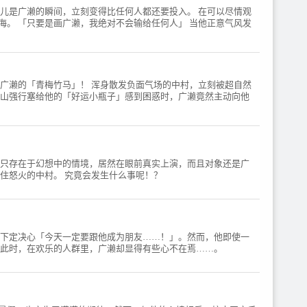
放送：4月5日(日)より 毎週日
儿是广濑的瞬间，立刻变得比任何人都还要投入。 在可以尽情观
日(日)より 毎週日曜26:30〜※
曜26:30〜※放送日時は変更
。 「只要是画广濑，我绝对不会输给任何人」 当他正意气风发
放送日時は変更になる可能性
になる可能性がございます。
がございます。【配信】2026
【配信】2026年4月1日
年4月1日(水)24:30よりHuluに
(水)24:30よりHuluにて地上波
て地上波1週間先行・見放題
1週間先行・見放題最速配
最速配信！※第1話のみ、地
信！※第1話のみ、地上波放
上波放送と同時に第2話と共
送と同時に第2話と共に配信 /
广濑的「青梅竹马」！ 浑身散发负面气场的中村，立刻被超自然
に配信 / ほか各配信プラット
2026年4月1日(水)24:30より順
木山强行塞给他的「好运小瓶子」感到困惑时，广濑竟然主动向他
フォームにて配信予定 / ※配
次配信 / dアニメストア／dア
信日時は変更になる可能性が
ニメストア for Prime Video／d
ございます。【キャスト】中
アニメストア ニコニコ支店／
村男久斗：小林千晃／広瀬愛
FOD/ABEMA／U-NEXT／ア
貴：榊原優希 / 乙切 想：江口
ニメ放題／バンダイチャンネ
拓也／川村ひふみ：ファイル
本只存在于幻想中的情境，居然在眼前真实上演，而且对象还是广
ル／Lemino／Prime Video／
ーズあい / 武内剛太：野津山
住怒火的中村。 究竟会发生什么事呢！？
Netflix／J:COM STREAM／
幸宏／向井 亮：田丸篤志／浜
milplus／TELASA／DMM TV
岡ゆうか：小市眞琴／奥田マ
／AnimeFesta／Tver／ニコニ
サコ：舞原ゆめ／大森 司：笹
コチャンネル / ※配信日時は
翼 / 山口勝平／竹内順子 /
変更になる可能性がございま
【スタッフ】原作：春泥『ガ
す。【キャスト】中村男久
自下定决心「今天一定要跟他成为朋友……！」。然而，他即使一
ンバレ！中村くん！！』（ヒ
斗：小林千晃／広瀬愛貴：榊
 此时，在欢乐的人群里，广濑却显得有些心不在焉……。
ーローズ刊）／監督・脚本・
原優希 / 乙切 想：江口拓也／
キャラクターデザイン：梅木
川村ひふみ：ファイルーズあ
葵／監督補佐：吉邉尚希／シ
い / 武内剛太：野津山幸宏／
リーズ構成・脚本：蒼樹靖子
向井 亮：田丸篤志／浜岡ゆう
（スタジオモナド）／コンセ
か：小市眞琴／奥田マサコ：