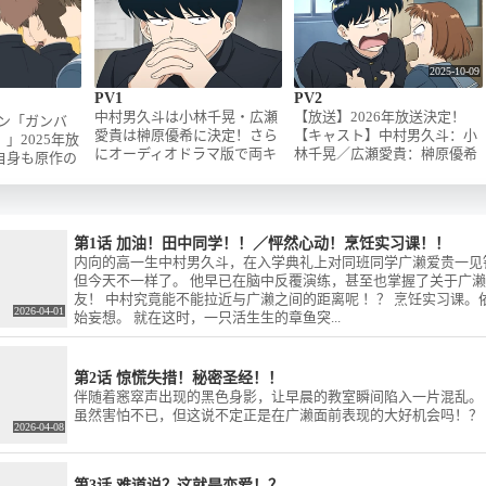
2025-10-09
PV1
PV2
中村男久斗は小林千晃・広瀬
【放送】2026年放送決定！
ョン「ガンバ
愛貴は榊原優希に決定！さら
【キャスト】中村男久斗：小
」2025年放
にオーディオドラマ版で両キ
林千晃／広瀬愛貴：榊原優希
自身も原作の
ャラクターを演じた山口勝
/ 乙切 想：江口拓也／川村ひ
アニメ『ポプ
平、竹内順子の出演も決定い
ふみ：ファイルーズあい / 武
シリーズディ
たしました。お二人の役柄に
内剛太：野津山幸宏／向井
）を務め、そ
ついては今後の情報をお楽し
亮：田丸篤志／浜岡ゆうか：
ンスに定評の
第1话 加油！田中同学！！／怦然心动！烹饪实习课！！
みに！【放送】2025年放送決
小市眞琴／奥田マサコ：舞原
当し、監督に
内向的高一生中村男久斗，在入学典礼上对同班同学广濑爱贵一见
定！【キャスト】中村男久
ゆめ／大森 司：笹 翼 / 山口勝
はキャラクタ
但今天不一样了。 他早已在脑中反覆演练，甚至也掌握了关于广濑
斗：小林千晃／広瀬愛貴：榊
平／竹内順子 / 【スタッフ】
任。またアニ
友！ 中村究竟能不能拉近与广濑之间的距离呢 ！？ 烹饪实习课
原優希 / 山口勝平／竹内順子 /
原作：春泥『ガンバレ！中村
は『この素晴
2026-04-01
始妄想。 就在这时，一只活生生的章鱼突...
【スタッフ】原作：春泥『ガ
くん！！』（ヒーローズ刊）
福を！３』や
ンバレ！中村くん！！』（ヒ
／監督・脚本・キャラクター
縁結び』など
ーローズ刊）／監督・脚本・
デザイン：梅木 葵／監督補
す新鋭アニメ
キャラクターデザイン：梅木
佐：吉邉尚希／シリーズ構
第2话 惊慌失措！秘密圣经！！
オ・ドライブ
葵／監督補佐：吉邉尚希／シ
成・脚本：蒼樹靖子（スタジ
伴随着窸窣声出现的黑色身影，让早晨的教室瞬间陷入一片混乱。 
ッフ陣ととも
リーズ構成・脚本：蒼樹靖子
オモナド）／コンセプトディ
虽然害怕不已，但这说不定正是在广濑面前表现的大好机会吗！？
凝縮した懐か
2026-04-08
（スタジオモナド）／コンセ
レクター：畳谷哲也／美術監
い映像を目指
プトディレクター：畳谷哲也
督：李 天馥（ST. BLUE）／
2025年放送
／美術監督：李 天馥（ST.
色彩設計：大野春恵
フ】原作：春
第3话 难道说？这就是恋爱！？
BLUE）／色彩設計：大野春
（MADBOX）／撮影監督：