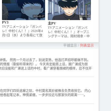
2026-02-27
2026-03-18
PV3
主PV
TVアニメーション『ガンバ
TVアニメーション『ガンバ
レ！中村くん！！』2026年4
レ！中村くん！！』オープニ
月1日（水）より各局にて放
ングテーマは、岡村靖幸・中
送開始！2026年4月1日（水）
島健人の最強の初コラボレー
24:30よりHuluにて地上波1週
ション！『瞬発的に恋しよ
平铺显示
/
列表显示
間先行・見放題最速配信！ほ
う』に決定！【放送】2026年
か各配信プラットフォームに
4月1日(水)より放送開始！
て配信予定 / 【放送】2026年
TOKYO MX、とちぎテレビ、
钟情。 然而一个月过去了，别说变熟，他连打声招呼都做不到。
4月1日（水）より放送開始！
群馬テレビ、BS11：4月1日
的情报（靠偷听得来的）。 今天肯定能搭上话，跟广濑成为朋
TOKYO MX、とちぎテレビ、
(水)より 毎週水曜24:30～ / 北
。依旧没能和广濑说上话的中村，看广濑穿着围裙的模样，忍不住开
群馬テレビ、BS11：4月1日
海道放送：4月2日(木)より 毎
(水)より 毎週水曜24:30～ / 北
週木曜25:26～ / AT-X ：4月3
海道放送：4月2日(木)より 毎
日(金)より 毎週金曜20:30～ /
週木曜25:26～ / 静岡放送 ：4
静岡放送 ：4月4日(土)より 毎
月4日(土)より 毎週土曜26:08
週土曜26:08～ / 中京テレビ：
～ / 中京テレビ：4月4日(土)
在同学们四处逃窜之际，中村莫名其妙被推去负责收拾它。 内心
4月4日(土)より 毎週土曜
より 毎週土曜26:25～ / ABC
 他卷起笔记本，神情紧绷，一步步拉近与那家伙的距离⋯⋯。
26:25～ / ABCテレビ：4月4
テレビ：4月4日(土)より 毎週
日(土)より 毎週土曜26:30～ /
土曜26:30～ / RKB毎日放送：
RKB毎日放送：4月4日(土)よ
4月4日(土)より 毎週土曜
り 毎週土曜27:00〜RCC中国
27:00〜RCC中国放送：4月5