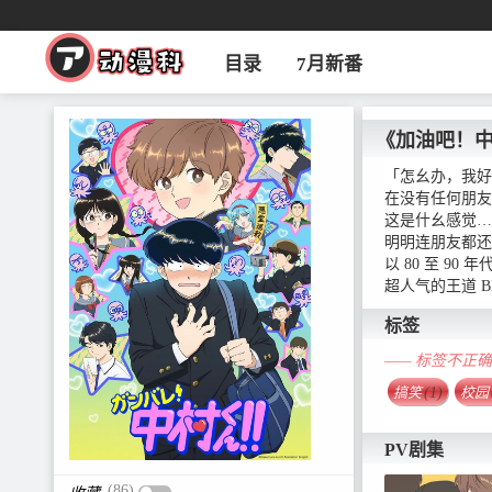
目录
7月新番
《加油吧！
「怎幺办，我好
在没有任何朋友
这是什幺感觉…
明明连朋友都还
以 80 至 
超人气的王道 
标签
—— 标签不正
搞笑
(1)
校园
PV剧集
(86)