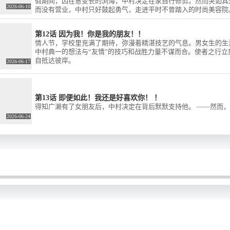
假期间，因在意变长的浏海，中村决定在家自行修剪。然而突如其
ros-web. com /
2026-06-10
而没有营业，中村只好鼓起勇气，走进平时不曾踏入的时尚美容院
/viewer.
而头发却比预料中剪去了许多，最后完成的造型究竟会是什么模样
Nakamura-
第12话 因为我！你是我的朋友！！
roject
情人节，学校里充满了期待，弥漫着精湛技艺的气息。男女生的生
中村典一的想法与“友情”的技巧和战胜力量不谋而合。使者之行
自抵达彼岸。
2026-06-17
第13话 即便如此！我还是好喜欢你！ ！
得知广濑有了女朋友后，中村决定在背后默默支持他。 ——然而
2026-06-24