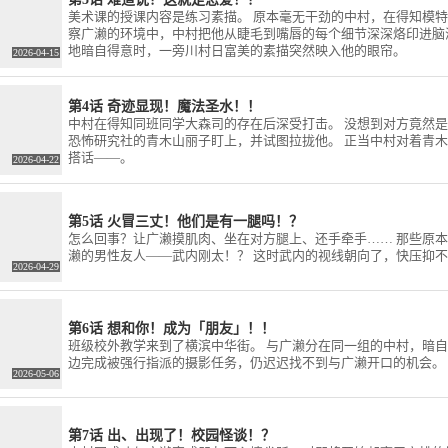
村くん!!』
美术课的授课内容是练习素描。 原本毫无干劲的中村，在得知模特
恵（MADBOX）／撮影監
若林 優（ENISHIYA）／ビジ
）／監督・脚
察广濑的环境中，中村把他从睫毛到嘴唇的每个细节深深烙印进脑海
督：若林 優（ENISHIYA）／
ュアルディレクター：神田智
ーデザイン：
地暗自得意时，一旁川村日富美的素描突然映入他的眼帘。
ビジュアルディレクター：神
隆／編集：上野勇輔（柳編集
2026-04-15
佐：吉邉尚希
田智隆／編集：上野勇輔（柳
室）／カラースクリプト：ゆ
・脚本：蒼樹
編集室）／カラースクリプ
え／プロップデザイン・2Dワ
モナド）／コ
ト：ゆえ／プロップデザイ
ークス：永木歩実／衣装デザ
クター：畳谷
第4话 奇迹显现！魔法圣水！！
ン・2Dワークス：永木歩実／
イン：中村ユミ／音楽：辻田
李 天馥
中村在得知同班同学大森司的存在后深受打击。 没想到对方竟然是
衣装デザイン：中村ユミ／音
絢菜／音響監督：岩浪美和／
）／色彩設計：大
恐怖研究社的青木山丽子盯上，并试图拉拢他。 正当中村对着青
楽：辻田絢菜／音響監督：岩
アニメーション制作：ドライ
OX）／撮影
搭话——。
2026-04-22
浪美和／アニメーション制
ブ / 【イントロダクション】
ISHIYA）
作：ドライブ / 【イントロダ
「どうしよう、好きだ、大好
ィレクター：
クション】「どうしよう、好
きだ…！」主人公・中村男久
：上野勇輔
きだ、大好きだ…！」主人
斗はどこにでもいる内気な男
第5话 火冒三丈！他们是有一腿吗！？
カラースクリ
公・中村男久斗はどこにでも
子高校生。友人ゼロの彼の前
怎么回事？让广濑摸肌肉、坐在对方腿上、还手牵手…… 那些原
ロップデザイ
いる内気な男子高校生。友人
に現れたのは、クラスメイト
濑的男性友人——武内刚太！？ 这时武内的视线朝向了，快压抑不
：永木歩実／
2026-04-29
ゼロの彼の前に現れたのは、
の広瀬愛貴。何だこの気持ち
中村ユミ／音
クラスメイトの広瀬愛貴。何
は…!?まだ友達でもないの
音響監督：岩
だこの気持ちは…!?まだ会話
に、広瀬をみると毎日ドキド
ーション制
もしたことがないのに、広瀬
キがとまらない!!内気な男子
 【イントロダ
第6话 想和你！成为「朋友」！！
をみると毎日ドキドキがとま
高校生・中村くんの広瀬への
うしよう、好
班级校外教学来到了横滨中华街。 与广濑分在同一组的中村，暗
らない…!!内気な男子高校
“片想いをめぐる妄想と暴走”
…！」主人
边完成被强行指派的摄影任务，仍迟迟找不到与广濑开口的机会。
生・中村くんの広瀬への”片
をどこか懐かしい80〜90'sタ
2026-05-06
はどこにでも
想いをめぐる妄想と暴走”を
ッチでコミカルに表現し、高
高校生。友人
どこか懐かしい80〜90'sタッ
い人気を博す、春泥による王
現れたのは、
チでコミカルに表現し、高い
道BLコメディマンガ「ガンバ
広瀬愛貴。何
第7话 出、出现了！校园怪谈！？
人気を博す、春泥による王道
レ！中村くん！！」のTVアニ
!?まだ会話