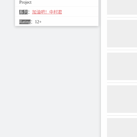
Project
もしたことがな
をみると毎日ド
系列
：
加油吧！中村君
らない…!!内気
生・中村くんの
Rating
：
12+
想いをめぐる妄
どこか懐かしい80
チでコミカルに
人気を博す、春
BLラブコメディ
中村くん！！」
ション化が決定
新情報は下記に
す！【公式HP】
https://nakamura-
【公式X（Twitte
https://x. com/nk
公式推奨ハッシ
ンバレ中村くん /
作コミックス情報
レ！中村くん！
巻、発売中！【
https://www. amaz
jp/dp/4864682
https://www. amaz
jp/dp/486468
連載サイト『コミ