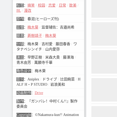
泥『ガンバレ！中
标签
：
搞笑
/
校园
/
恋爱
/
日常
/
耽美
/
（ヒーローズ刊
本・キャラクタ
BL
/
漫改
梅木 葵／監督補
／シリーズ構成
原作
：
春泥(ヒーローズ刊)
靖子（スタジオ
监督
：
梅木葵
/
监督辅佐：吉邉尚希
ンセプトディレ
哲也／美術監督：
脚本
：
蒼樹靖子
/
梅木葵
（ST. BLUE
野春恵（MADB
分镜
：
梅木葵
/
吉村愛
/
藤田春香
/
ワ
監督：若林 優（EN
タナベシンイチ
/
山内愛弥
／ビジュアルデ
神田智隆／編集
演出
：
早野正樹
/
米森大貴
/
藤澤海
/
（柳編集室）／
靑木由芳
/
萬願寺千華
プト：ゆえ／プ
ン・2Dワークス
角色设计
：
梅木葵
衣装デザイン：
楽：辻田絢菜／
音乐
：
Aniplex
/
ドライブ
/
辻田絢菜
/
H
浪美和／アニメ
ALF H・P STUDIO
/
岩浪美和
作：ドライブ /
クション】「ど
动画制作
：
Drive
きだ、大好きだ
公・中村男久斗
製作
：
『ガンバレ！中村くん!!』製作
いる内気な男子
委員会
ゼロの彼の前に
クラスメイトの
Copyright
：
©Nakamura-kun!! Animation
だこの気持ちは…