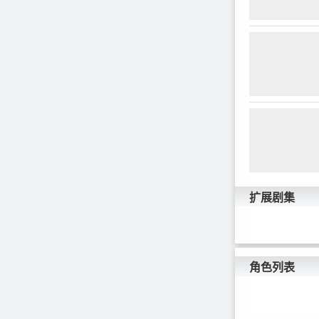
https://viewer. he
※試し読み：https:/
heros-web.
com/episode/...©
kun!!Animation P
扩展剧集
角色列表