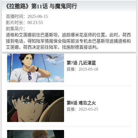
《拉撒路》
第11话 与魔鬼同行
首播时间：
2025-06-15
影片时长：
00:23:55
第6话 天堂就在这人间
剧集简介：
首播：2025-05-11
道格和艾莲娜前往巴基斯坦，追踪爆米花巫师的位置。此时，荷西
接到电话，得知陆军情报保全指挥部派专机去巴基斯坦追捕道格和
艾莲娜。荷西决定前往陆军，找施耐德直接谈判。
第7话 几近湛蓝
首播：2025-05-18
第8话 难忘之火
首播：2025-05-25