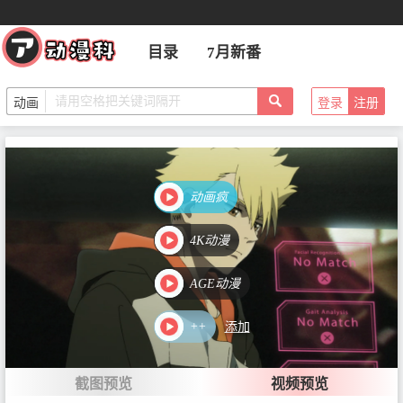
第2话 极速人生
首播：2025-04-13
目录
7月新番
登录
注册
第3话 离家千里
首播：2025-04-20
动画疯
第4话 别停下舞步
4K动漫
首播：2025-04-27
AGE动漫
++
添加
第5话 华丽虚无
首播：2025-05-04
截图预览
视频预览