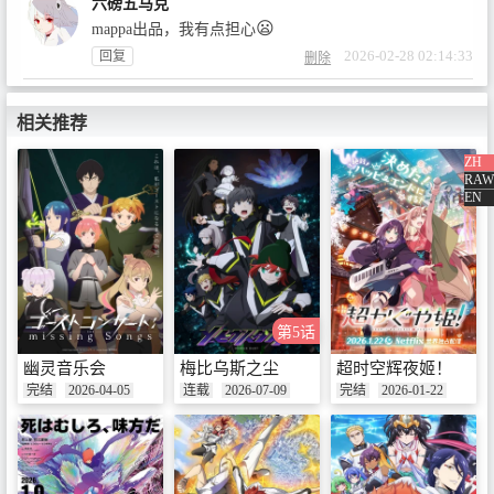
六磅五马克
😦
mappa出品，我有点担心
2026-02-28 02:14:33
回复
删除
第13话 世界属于你
首播：2025-06-29
相关推荐
ZH
RAW
EN
扩展剧集
第5话
幽灵音乐会
梅比乌斯之尘
超时空辉夜姬！
完结
2026-04-05
连载
2026-07-09
完结
2026-01-22