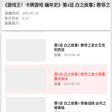
《游戏王！卡牌游戏 编年史》
第4话 白之故事2 教导
首播时间：
2025-07-25
影片时长：
6:12
第2话 闪刀姬2 闪刀姬-萝杰
剧集简介：
首播：2025-05-23
第3话 白之故事1 教导之圣女艾克
利西亚
首播：2025-06-20
第4话 白之故事2 教导之骑士弗露
露多丽丝
首播：2025-07-25
第5话 白之故事3 铁兽战线 凶鸟之
修莱格