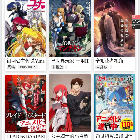
首播：2025-12-20
ZH
RAW
EN
第10话 精灵术的操控者2 火灵使
希塔
首播：2026-01-23
银河公主传说Yuna～哀伤的海妖塞壬～
异世界玩家 ー用HP1进行最强最快的迷宫
全知读者视角
第11话 精灵术的操控者3 风灵使
完结
1995-09-21
未播放
未播放
薇茵
首播：2026-02-20
第12话 精灵术的操控者4 地灵使
奥丝
首播：2026-03-20
BLADE&BASTARD
公主骑士的小白脸
通过扭蛋增加同伴 