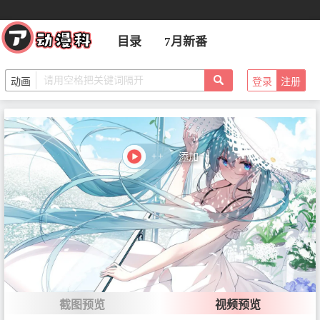
SP4 ミニアニメ『ひもうと！う
目录
7月新番
まるちゃんS』第4話
首播：
登录
注册
SP5 ミニアニメ『ひもうと！う
まるちゃんS』第5話
首播：
++
添加
SP6 ミニアニメ『ひもうと！う
まるちゃんS』第6話
首播：
SP7 ミニアニメ『ひもうと！う
まるちゃんS』第7話
截图预览
视频预览
首播：