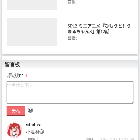
首播：
SP12 ミニアニメ『ひもうと！う
まるちゃんS』第12話
首播：
留言板
评论数：
1
😃
发布
wind.txt
😢
小埋啊
2026-07-28 16:37:06
回复