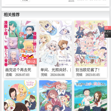
删除
相关推荐
ZH
RAW
EN
第6话
画完这个再去死
单间、光照尚好、附带天使。
别当欧尼酱了！
连载
2026-07-03
完结
2024-04-06
完结
2023-01-05