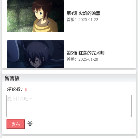
第4话 火焰的凶器
首播：2025-01-22
第5话 红莲的咒术师
首播：2025-01-29
留言板
评论数：
0
第6话 火焰终幕
首播：2025-02-05
😃
发布
第7话 量身订作的毒药