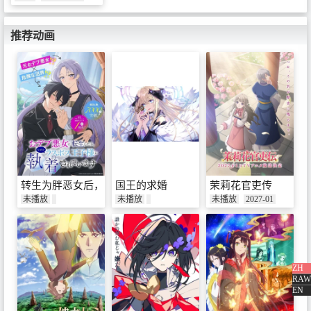
推荐动画
转生为胖恶女后，不知为何被最终BOSS王子大人迷恋
国王的求婚
茉莉花官吏传
未播放
未播放
未播放
2027-01
ZH
RAW
EN