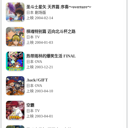
圣斗士星矢 天界篇 序奏～overture～
日本
剧场版
上映
2004-02-14
棋魂特别篇 迈向北斗杯之路
日本
TV
上映
2004-01-03
热带雨林的爆笑生活 FINAL
日本
OVA
上映
2003-12-21
.hack//GIFT
日本
OVA
上映
2003-04-10
空霸
日本
TV
上映
2003-04-01