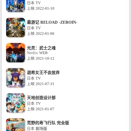
日本
TV
上映
2022-01-10
最游记 RELOAD -ZEROIN-
日本
TV
上映
2022-01-06
光灵：武士之魂
Netflix
WEB
上映
2021-10-12
迦希女王不会放弃
日本
TV
上映
2021-07-31
天地创造设计部
日本
TV
上映
2021-01-07
荒野的寿飞行队 完全版
日本
剧场版