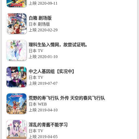
上映
2020-09-11
白箱 剧场版
日本
剧场版
上映
2020-02-29
理科生坠入情网，故尝试证明。
日本
TV
上映
2020-01-10
中之人基因组【实况中】
日本
TV
上映
2019-07-07
荒野的寿飞行队 外传 天空的春风飞行队
日本
WEB
上映
2019-04-10
淫乱的青酱不能学习
日本
TV
上映
2019-04-05