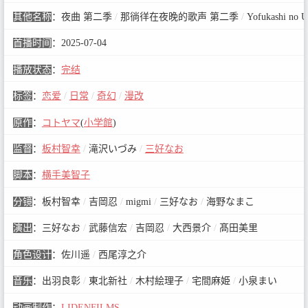
其他名称
：
夜曲 第二季
/
那徜徉在夜晚的歌声 第二季
/
Yofukashi no U
首播时间
：
2025-07-04
播放状态
：
完结
标签
：
恋爱
/
日常
/
奇幻
/
漫改
原作
：
コトヤマ
(
小学館
)
监督
：
板村智幸
/
滝沢いづみ
/
三好なお
脚本
：
横手美智子
分镜
：
板村智幸
/
吉岡忍
/
migmi
/
三好なお
/
海野なまこ
演出
：
三好なお
/
武藤信宏
/
吉岡忍
/
大西景介
/
髙田美里
角色设计
：
佐川遥
/
西尾淳之介
音乐
：
出羽良彰
/
東北新社
/
木村絵理子
/
宅間麻姫
/
小泉まい
动画制作
：
LIDENFILMS