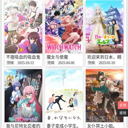
不擅吸血的吸血鬼
魔女与使魔
欢迎来到日本，精灵
完结
2025-10-12
完结
2025-04-06
完结
2025-01-10
反馈
报错
我与尼特女忍者的莫名同居生活
妻子变成小学生。
女仆冥土小姐。