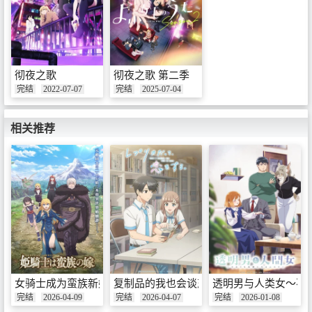
彻夜之歌
彻夜之歌 第二季
完结
2022-07-07
完结
2025-07-04
相关推荐
女骑士成为蛮族新娘
复制品的我也会谈恋爱。
透明男与人类女～不
完结
2026-04-09
完结
2026-04-07
完结
2026-01-08