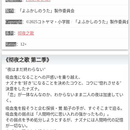
製作
：
「よふかしのうた」製作委員会
Copyright
：
©2025コトヤマ・小学館
/
「よふかしのうた」製作委員
系列
：
彻夜之歌
Rating
：
12+
《彻夜之歌 第二季》
"夜はまだ終わらない"
吸血鬼になることへの戸惑いを乗り越え、
ナズナを“好き”になることを決めたコウと、コウに“惚れさせる”
決意をしたナズナ。
「恋」が一体なんなのか、わからないまま二人の夜は加速してい
く。
吸血鬼を殺そうと企む探偵・鶯 餡子の手が、すぐそこまで迫る。
吸血鬼の弱点は「人間時代に思い入れの強かったもの」。
その弱点を予め処分しようとするが、ナズナには人間時代の記憶
が一切ない。