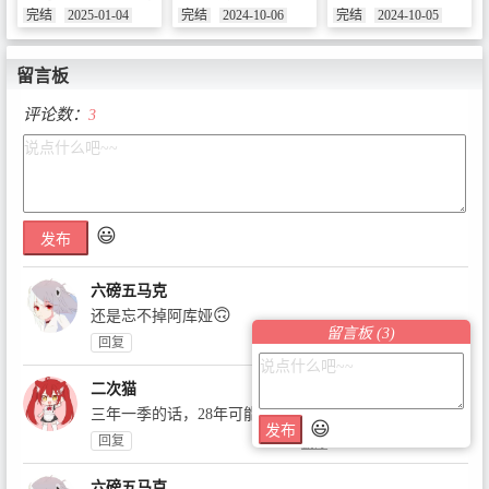
完结
2025-01-04
完结
2024-10-06
完结
2024-10-05
留言板
评论数：
3
😃
发布
六磅五马克
🙃
还是忘不掉阿库娅
留言板 (
3
)
2026-08-03 07:47:52
回复
删除
二次猫
三年一季的话，28年可能出第三季吧
😃
发布
2026-07-13 09:04:33
回复
删除
六磅五马克