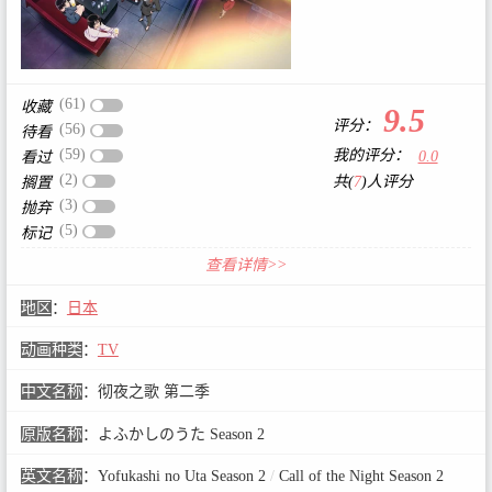
(61)
收藏
9.5
评分：
(56)
待看
(59)
我的评分：
0.0
看过
(2)
共(
7
)人评分
搁置
(3)
抛弃
(5)
标记
查看详情>>
地区
：
日本
动画种类
：
TV
中文名称
：
彻夜之歌 第二季
原版名称
：
よふかしのうた Season 2
英文名称
：
Yofukashi no Uta Season 2
/
Call of the Night Season 2