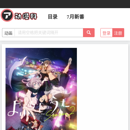
目录
7月新番
登录
注册