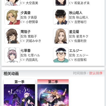
CV
大空直美
CV
和氣あず未
夕真昼
秋山昭人
配角
夕真昼
配角
秋山昭人
CV
小野賢章
CV
吉野裕行
莺馅子
星见菊
配角
鶯餡子
配角
星見キク
CV
沢城みゆき
CV
佐藤利奈
七草春
エルジー
配角
七草ハル
配角
エルジー
CV
内田真礼
CV
杉田智和
时间排序
/
默认排序
相关动画
第一季
第二季