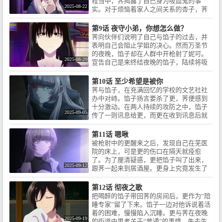
程当中，荠揭露了自己身为吸血鬼的事
昭人 ：吉野裕行 / 鶯 餡子：沢城
2025-08-22
实。对于烦恼着家人之间关系的杏子，荠
みゆき / 星見キク ：佐藤利奈 / 七
提出了某项建议……
草ハル ：内田真礼 / ©2025コト
ヤマ・小学館／「よふかしのう
第9话 夜守小弟，你想怎么做？
た」製作委員会
荠向伙伴们说明了自己与馅子的过去，并
表明自己会阻止学姐的决心。然而万圣节
的夜晚，馅子却在人群中开枪射了妮可。
2025-08-29
宣告自己是来终结夜晚的馅子，陆续将吸
血鬼们设为目标。
第10话 至少希望是被你
荠与馅子，在充满回忆的学校的文艺社社
办中对峙。馅子扬言要杀了更，荠便感到
十分激动。在两人持续的攻防之中，馅子
2025-09-05
传了一则讯息给更，而更在收到讯息后就
拔腿狂奔。「不快点的话……侦探小姐就
要死掉了……！！」
第11话 嗯啾
被枪射中的更醒来之后，发现自己在芜医
院的床上，可是更的伤口在隔天就痊愈
了。为了厘清疑惑，更把馅子叫了出来，
2025-09-12
跟荠一起来到居酒屋。更身上究竟发生了
什么事情……
第12话 彻夜之歌
把喝醉的馅子带回荠的房间后，更作为“陪
睡专家”留了下来。馅子一边对他诉说着活
着的困难，慢慢陷入沉睡。更与荠在夜晚
2025-09-19
的街道中思考关于“普通”的事情，失去生