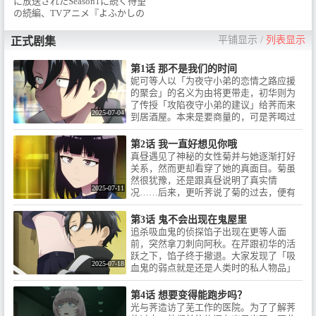
に放送されたSeason1に続く待望
意をしたナズナ。「恋」が一体
の続編、TVアニメ『よふかしの
なんなのか、わからないまま二
うた Season2』全国フジテレビ系
人の夜は加速していく。吸血鬼
“ノイタミナ”にて2025年7月4日
平铺显示
/
列表显示
正式剧集
を殺そうと企む探偵・鶯 餡子の
（金）23時30分から放送開始 / ■
手が、すぐそこまで迫る。吸血
放送情報 / 全国フジテレビ系“ノ
第1话 那不是我们的时间
鬼の弱点は「人間時代に思い入
イタミナ”にて / 2025年7月4日
妮可等人以「为夜守小弟的恋情之路应援
れの強かったもの」。その弱点
（金）23時30分から放送開始 /
的聚会」的名义为由将更带走，初华则为
を予め処分しようとするが、ナ
アニマックスにて2025年8月1日
了传授「攻陷夜守小弟的建议」给荠而来
ズナには人間時代の記憶が一切
（金）より毎週金曜 19 時 00 分
2025-07-04
到居酒屋。本来是要商量的，可是荠喝过
ない。ナズナの隠された過去と
から放送開始 / （再放送＝毎週金
头了，最后更被叫来把她背回去……
は？なぜ餡子は吸血鬼を殺すよ
曜 27時 30 分から）■イントロダ
うになったのか？そして、ナズ
第2话 我一直好想见你哦
クション / “夜はまだ終わらない”
ナと餡子に交錯する“秘密”とは
真昼遇见了神秘的女性菊并与她逐渐打好
吸血鬼になることへの戸惑いを
――？コウ、ナズナ、餡子……
关系，然而更却看穿了她的真面目。菊虽
乗り越え、ナズナを“好き”にな
楽しい「よふかし」では終わら
然很犹豫，还是跟真昼说明了真实情
ることを決めたコウと、コウに
2025-07-11
ない、新たな“夜”がはじまる！■
况……后来，更听荠说了菊的过去，便有
“惚れさせる”決意をしたナズ
配信 / TVアニメ『よふかしのう
了更多疑虑。
ナ。「恋」が一体なんなのか、
た Season1』各プラットフォーム
わからないまま二人の夜は加速
第3话 鬼不会出现在鬼屋里
にて配信中 / ●見放題配信 / DMM
していく。吸血鬼を殺そうと企
追杀吸血鬼的侦探馅子出现在更等人面
TV/dアニメスト
む探偵・鶯 餡子の手が、すぐそ
前，突然拿刀刺向阿秋。在芹跟初华的活
ア/FOD/Hulu/NETFLIX/U-NEXT/
こまで迫る。吸血鬼の弱点は
跃之下，馅子终于撤退。大家发现了「吸
アニメ放題/バンダイチャンネル
「人間時代に思い入れの強かっ
2025-07-18
血鬼的弱点就是还是人类时的私人物品」
/ ●レンタル配信 / Amazon Prime
たもの」。その弱点を予め処分
这项重大的事实，于是一起讨论对策……
Video／Google TV／HAPPY!動画
しようとするが、ナズナには人
第4话 想要变得能跑步吗？
／J:COMSTREAM／milplus／
間時代の記憶が一切ない。ナズ
光与荠造访了芜工作的医院。为了了解荠
music. jp / Rakuten TV／
ナの隠された過去とは？なぜ餡