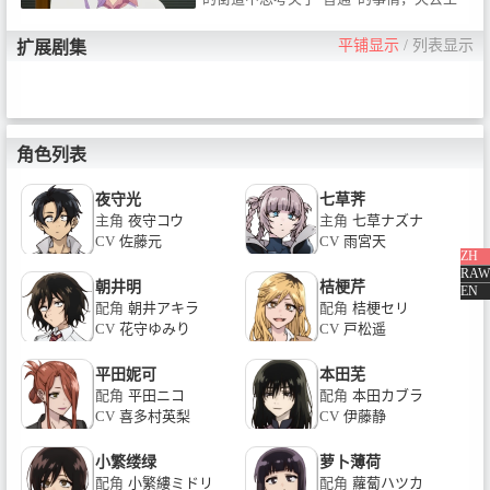
活目标的馅子以及更与荠的“夜游”的终点
究竟会是……？
平铺显示
/
列表显示
扩展剧集
角色列表
夜守光
七草荠
主角
夜守コウ
主角
七草ナズナ
CV
佐藤元
CV
雨宮天
ZH
RAW
朝井明
桔梗芹
EN
配角
朝井アキラ
配角
桔梗セリ
CV
花守ゆみり
CV
戸松遥
平田妮可
本田芜
配角
平田ニコ
配角
本田カブラ
CV
喜多村英梨
CV
伊藤静
小繁缕绿
萝卜薄荷
配角
小繁縷ミドリ
配角
蘿蔔ハツカ