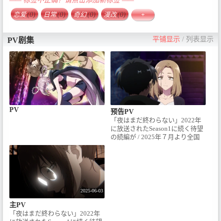
—— 标签不正确？请点击添加新标签 ——
恋爱
(0)
日常
(0)
奇幻
(0)
漫改
(0)
+
平铺显示
/
列表显示
PV剧集
PV
预告PV
「夜はまだ終わらない」2022年
に放送されたSeason1に続く待望
の続編が / 2025年７月より全国
フジテレビ系“ノイタミナ”にて
毎週金曜23時30分から放送決
定！■放送情報 / 全国フジテレビ
系“ノイタミナ”にて2025年７月
より毎週金曜23時30分から放送
開始 / ■イントロダクション / “夜
2025-06-03
はまだ終わらない”吸血鬼になる
ことへの戸惑いを乗り越え、ナ
主PV
ズナを“好き”になることを決め
「夜はまだ終わらない」2022年
たコウと、コウに“惚れさせる”決