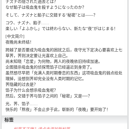
ナズナの隠された過去とは？
なぜ餡子は吸血鬼を殺すようになったのか？
そして、ナズナと餡子に交錯する“秘密”とは――？
コウ、ナズナ、餡子……
楽しい「よふかし」では終わらない、新たな“夜”がはじまる！
[中文简介]
夜晚尚未终结！
跨越了是否要成为吸血鬼的困扰之后，夜守光下定决心要喜欢上七
草荠，荠则决定要让光喜欢上自己。
尚未知晓「恋爱」为何物，两人的夜晚依旧持续加速。
企图猎杀吸血鬼的侦探莺馅子已经逼近到身旁了。
虽然想尽早把「充满人类时期眷恋的东西」这项吸血鬼的弱点给处
理掉，没想到荠却完全没有人类时期的记忆。
荠隐藏的过去是？
馅子为什么会想杀吸血鬼呢？
然后，交错于荠与馅子之间的「秘密」又是──？
光、荠、馅子……
快乐的「熬夜」不会止步于此，崭新的「夜晚」要开始了！
标签