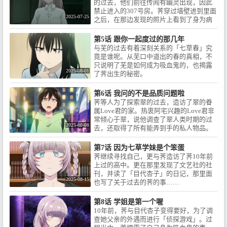
的过去，他们前往传闻有幽灵出现，因此
YouTube（レンタル）／バンダ
子は吸血鬼を殺すようになった
禁止进入的307号房。荠穿过墙壁进到里面
イチャンネル／ビデオマーケッ
のか？そして、ナズナと餡子に
2025-07-25
之后，在那边发现的照片上看到了身为病
ト／ムービーフルPlus / ■原作 /
交錯する“秘密”とは――？コ
患的芜与穿着护士服的荠……！
コトヤマ（小学館「少年サンデ
ウ、ナズナ、餡子……楽しい
第5话 跟你一起度过的那几年
ーコミックス」刊）■スタッフ /
「よふかし」では終わらない、
与芜的过去有着深刻关系的「七草春」究
監督：板村智幸 / 副監督：滝沢い
新たな“夜”がはじまる！■原作 /
竟是谁呢。从芜口中道出的春的真相，不
づみ、三好なお / 脚本：横手美智
コトヤマ（小学館「少年サンデ
只说明了芜是如何成为吸血鬼的，也揭露
子 / キャラクターデザイン：佐川
ーコミックス」刊）■スタッフ /
2025-08-01
了荠出生的秘密。
遥 / 音楽：出羽良彰 / 美術監督：
監督：板村智幸 / 副監督：滝沢い
内藤 健 / 色彩設計：きつかわあ
づみ、三好なお / 脚本：横手美智
さみ / 色彩設計補佐：橋上あきら
子 / キャラクターデザイン：佐川
第6话 我问的不是品质问题啦
/ 撮影監督：土本優貴 / 編集：榎
遥 / 音楽：出羽良彰 / 美術監督：
荠等人为了探索翠的过去，造访了翠的眷
田美咲 / 音響監督：木村絵理子 /
内藤 健 / 色彩設計：きつかわあ
属Love君的家。热衷阿宅兴趣的Love君非
アニメーション制作：ライデン
さみ / 色彩設計補佐：橋上あきら
常倾心于翠，说他调查了翠人类时期的过
フィルム / ■キャスト / 夜守コウ
2025-08-08
/ 撮影監督：土本優貴 / 編集：榎
去，还取得了所有能弄到手的私人物品。
：佐藤 元 / 七草ナズナ ：雨宮 天
田美咲 / 音響監督：木村絵理子 /
然而，问到Love君自己弱点的私物时，却
/ 朝井アキラ ：花守ゆみり / 桔梗
アニメーション制作：ライデン
被回了「绝对不告诉你们！！」拒绝回
第7话 因为七草学妹是个笨蛋
セリ ：戸松 遥 / 平田ニコ ：喜多
フィルム / オープニング・テー
答……
荠继续寻找自己，更与荠造访了荠10年前
村英梨 / 本田カブラ ：伊藤 静 /
マ：Creepy Nuts「Mirage」■キャ
上过的高中。更在那里发现了文艺社的社
小繁縷ミドリ：大空直美 / 蘿蔔ハ
スト / 夜守コウ ：佐藤 元 / 七草
刊，并读了「目代杏子」的日记，那里面
ツカ ：和氣あず未 / 夕 真昼 ：小
ナズナ ：雨宮 天 / 朝井アキラ ：
2025-08-15
也写了关于过去的荠的事……
野賢章 / 秋山昭人 ：吉野裕行 / 鶯
花守ゆみり / 桔梗セリ ：戸松 遥 /
餡子 ：沢城みゆき / 星見キク ：
平田ニコ ：喜多村英梨 / 本田カ
第8话 学姐是第一个喔
佐藤利奈 / ©2025コトヤマ・小学
ブラ ：伊藤 静 / 小繁縷ミドリ：
10年前，荠与目代杏子变得要好，为了调
館／「よふかしのうた」製作委
大空直美 / 蘿蔔ハツカ ：和氣あ
查她父亲的外遇而进行「侦探游戏」。过
員会
ず未 / 夕 真昼 ：小野賢章 / 秋山