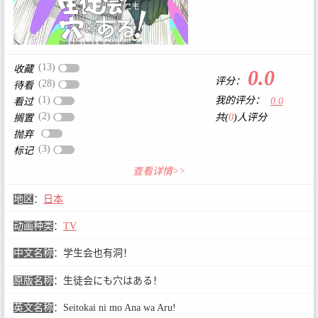
(13)
收藏
0.0
评分：
(28)
待看
(1)
我的评分：
0.0
看过
(2)
共(
0
)人评分
搁置
抛弃
(3)
标记
查看详情>>
地区
：
日本
动画种类
：
TV
中文名称
：
学生会也有洞！
原版名称
：
生徒会にも穴はある！
英文名称
：
Seitokai ni mo Ana wa Aru!