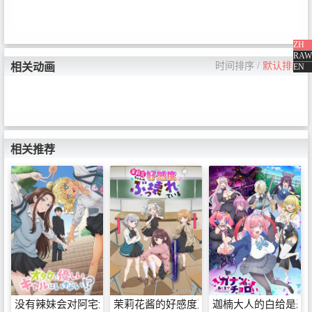
は抜群な一方、理系科目は進級
に響くほど壊滅的。内申点をあ
げるため生徒会の役員となるも
ののそこにはカリスマむっつ
ZH
り、怖くて優しい清楚な会計、
RAW
生意気可愛い男の子、小っちゃ
时间排序
/
默认排序
相关动画
EN
な捨て猫庶務など、何やら変わ
った子たちが勢揃いでドタバタ
な毎日が待ち受けていた！スタ
ッフ陣は、監督に龍輪直征
（『大室家 dear sisters/ dear
friends』）を迎えキャラクターデ
ザインを今村亮（『お兄ちゃん
相关推荐
はおしまい！』）、シリーズ構
成・脚本を横谷昌宏（『負けヒ
ロインが多すぎる！』）が担
当。今、一番かわいい“生徒会”
がここにある！！© むちまろ／
講談社・アニプレックス
没有辣妹会对阿宅温柔!?
茉莉花酱的好感度正在崩坏
迦楠大人的白给是恶