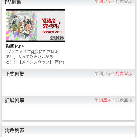
平铺显示
/
列表显示
PV剧集
2025-04-27
动画化PV
TVアニメ「生徒会にも穴はあ
る！」入ってみたい穴があ
る！！【メインスタッフ】[原作]
むちまろ（講談社「週刊少年マ
ガジン」連載）[監督] 龍輪直征 /
平铺显示
/
列表显示
正式剧集
[キャラクターデザイン] 今村亮 /
[シリーズ構成・脚本] 横谷昌宏 /
[制作] パッショーネ / 【イントロ
ダクション】週刊少年マガジン
の話題沸騰な生徒会ラブ＆コメ
平铺显示
/
列表显示
扩展剧集
ディ、ついにアニメ化！次にく
るマンガ大賞 2023コミックス部
門第1位を獲得、累計発行部数
160万部を突破した作者むちまろ
による超話題作『生徒会にも穴
はある！』。私立藤成学園高等
角色列表
部１年の水之江梅は国語の成績