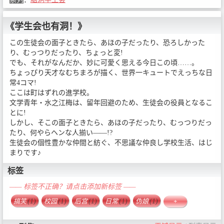
《学生会也有洞！》
この生徒会の面子ときたら、あほの子だったり、恐ろしかった
り、むっつりだったり、ちょっと変!
でも、それがなんだか、妙に可愛く思える今日この頃……。
ちょっぴり天才なむちまろが描く、世界一キュートでえっちな日
常4コマ!
ここは町はずれの進学校。
文学青年・水之江梅は、留年回避のため、生徒会の役員となるこ
とに!
しかし、そこの面子ときたら、あほの子だったり、むっつりだっ
たり、何やらヘンな人揃い――!?
生徒会の個性豊かな仲間と紡ぐ、不思議な仲良し学校生活、はじ
まりです♪
标签
—— 标签不正确？请点击添加新标签 ——
搞笑
(1)
校园
(1)
后宫
(1)
日常
(1)
伪娘
(1)
+