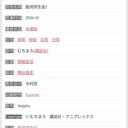
其他名称
：
脑洞学生会！
首播时间
：
2026-10
播放状态
：
未播放
标签
：
搞笑
/
校园
/
后宫
/
日常
原作
：
むちまろ(
講談社
)
监督
：
龍輪直征
脚本
：
横谷昌宏
角色设计
：
今村亮
动画制作
：
Passione
製作
：
Aniplex
Copyright
：
© むちまろ
/
講談社・アニプレックス
系列
：
脑洞学生会