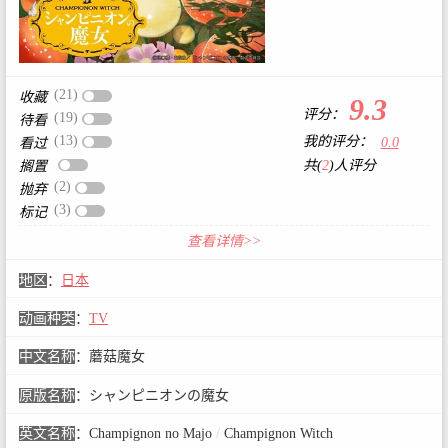
(21)
收藏
9.3
评分：
(19)
待看
(13)
我的评分：
0.0
看过
共(
2
)人评分
搁置
(2)
抛弃
(3)
标记
查看详情>>
地区
：
日本
动画种类
：
TV
中文名称
：
蘑菇魔女
原版名称
：
シャンピニオンの魔女
英文名称
：
Champignon no Majo
/
Champignon Witch