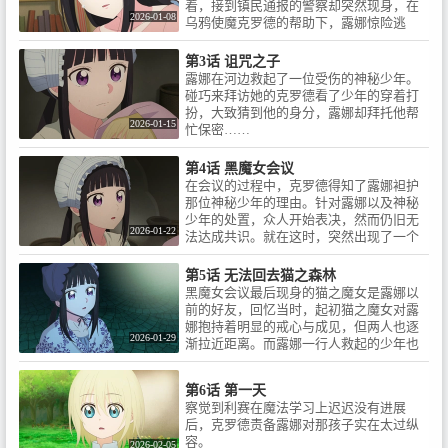
を作っているか知りません。そ
人気で、手にした人はみな口を
着，接到镇民通报的警察却突然现身，在
(2話連続)放送＆配信決定！
2026-01-08
れでもルーナは、今日も薬を作
そろえて感謝の言葉を述べま
乌鸦使魔克罗德的帮助下，露娜惊险逃
TBS：2026年1月8日(木)深夜1時
り続けます。そんなある日のこ
す。しかし、みな誰が薬を作っ
脱……
58分～ 第1話＆第2話放送 /
と。人の温もりを知らない孤独
ているか知りません。それでも
BS11：2026年1月9日(金)よる11
第3话 诅咒之子
なルーナに、夢のような出会い
ルーナは、今日も薬を作り続け
時00分～ 第1話＆第2話放送 / AT-
露娜在河边救起了一位受伤的神秘少年。
が訪れて……。恋と冒険と感動
ます。そんなある日のこと。人
X：2026年1月12日(月)よる11時
碰巧来拜访她的克罗德看了少年的穿着打
の魔法ファンタジーが、いま幕
の温もりを知らない孤独なルー
00分～ 第1話放送 / 2026年1月19
扮，大致猜到他的身分，露娜却拜托他帮
を開ける！──これは、心優しい
ナに、夢のような出会いが訪れ
日(月)よる11時00分～ 第2話放送
2026-01-15
忙保密……
黒魔女・ルーナとそれを取り巻
て……。恋と冒険と感動の魔法
/ (リピート放送：毎週水曜あさ
く人々の、それぞれの愛の物
ファンタジーが、いま幕を開け
11時00分～/ 毎週金曜ごご5時00
第4话 黑魔女会议
語。【STAFF】原作：樋口 橘
る！──これは、心優しい黒魔
分～)dアニメストア、Huluにて
在会议的过程中，克罗德得知了露娜袒护
「シャンピニオンの魔女」(白泉
女・ルーナとそれを取り巻く
先行配信決定！dアニメストア、
那位神秘少年的理由。针对露娜以及神秘
社・「マンガPark」連載)監督：
人々の、それぞれの愛の物語。
Hulu：2026年1月8日(木)深夜3時
少年的处置，众人开始表决，然而仍旧无
久保洋祐 / シリーズ構成：柿原優
【STAFF】原作：樋口 橘「シャ
00分～ / そのほか配信プラット
2026-01-22
法达成共识。就在这时，突然出现了一个
子 / キャラクターデザイン：松元
ンピニオンの魔女」(白泉社・
フォームでも順次配信開始 / ※放
身影……
美季 / アニメーション制作：颱風
「マンガPark」連載)監督：久保
送・配信日時は変更になる可能
第5话 无法回去猫之森林
グラフィックス×Qzil. la /
洋祐 / シリーズ構成：柿原優子 /
性があります。【イントロダク
黑魔女会议最后现身的猫之魔女是露娜以
【CAST】ルーナ：白石晴香 /
キャラクターデザイン：松元美
ション】黒い森の奥深く、毒キ
前的好友，回忆当时，起初猫之魔女对露
【原作情報】『シャンピニオン
季 / アニメーション制作：颱風グ
ノコのお家にひっそりと、ルー
娜抱持着明显的戒心与成见，但两人也逐
の魔女』著：樋口橘 / (白泉社・
ラフィックス×Qzil. la /
ナという一人の魔女が住んでい
2026-01-29
渐拉近距离。而露娜一行人救起的少年也
「マンガPark」連載中)©樋口
【CAST】ルーナ：白石晴香 / リ
ました。彼女が触れたり歩いた
将苏醒过来……
橘・白泉社／「シャンピニオン
ゼ：榊原優希 / 【原作情報】『シ
りしたところには毒キノコが生
の魔女」製作委員会
ャンピニオンの魔女』著：樋口
えることが多く、吐く息や皮膚
第6话 第一天
橘 / (白泉社・「マンガPark」連
には毒が混じっています。街の
察觉到利赛在魔法学习上迟迟没有进展
載中)©樋口橘・白泉社／「シャ
人達は彼女を“シャンピニオンの
后，克罗德责备露娜对那孩子实在太过纵
ンピニオンの魔女」製作委員会
魔女”と呼びました。黒魔女とし
容。
2026-02-05