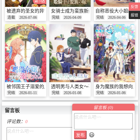
第5话
反馈
被遗弃的圣女的异世界饭旅隐藏技能召唤了露营车
女骑士成为蛮族新娘
自称恶役大小姐的婚
报错
连载
2026-07-06
完结
2026-04-09
完结
2026-04-06
被邻国王子溺爱的反派女主
透明男与人类女～不久成为夫妇的二人～
身为魔族的我想向勇
完结
2026-01-11
完结
2026-01-08
完结
2026-01-06
留言板 (
0
)
留言板
评论数：
0
😃
发布