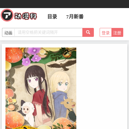
目录
7月新番
登录
注册