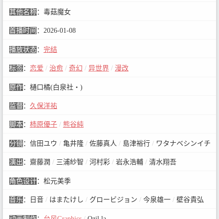
其他名称
：
毒菇魔女
首播时间
：
2026-01-08
播放状态
：
完结
标签
：
恋爱
/
治愈
/
奇幻
/
异世界
/
漫改
原作
：
樋口橘(白泉社・)
监督
：
久保洋祐
脚本
：
柿原優子
/
熊谷純
分镜
：
信田ユウ
/
亀井隆
/
佐藤真人
/
島津裕行
/
ワタナベシンイチ
演出
：
齋藤潤
/
三浦紗智
/
河村彩
/
岩永浩輔
/
清水翔吾
角色设计
：
松元美季
音乐
：
日音
/
はまたけし
/
グロービジョン
/
今泉雄一
/
壁谷貴弘
动画制作
：
台风Graphics
/
Qzil.la