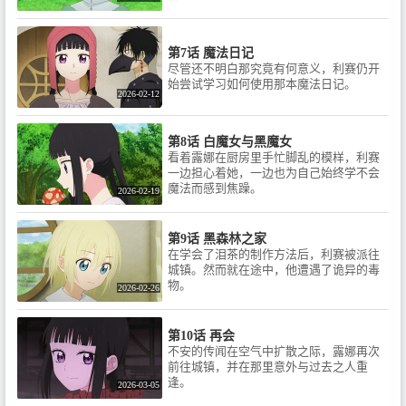
て恐れられている彼女に、近づ
く者は誰一人いません。ルーナ
は今日も薬を売るために街へと
向かいます。彼女の薬は万能薬
第7话 魔法日记
として大人気で、手にした人は
尽管还不明白那究竟有何意义，利赛仍开
みな口をそろえて感謝の言葉を
始尝试学习如何使用那本魔法日记。
述べます。しかし、みな誰が薬
2026-02-12
を作っているか知りません。そ
れでもルーナは、今日も薬を作
り続けます。そんなある日のこ
第8话 白魔女与黑魔女
と。人の温もりを知らない孤独
看着露娜在厨房里手忙脚乱的模样，利赛
なルーナに、夢のような出会い
一边担心着她，一边也为自己始终学不会
が訪れて……。恋と冒険と感動
魔法而感到焦躁。
2026-02-19
の魔法ファンタジーが、いま幕
を開ける！──これは、心優しい
黒魔女・ルーナとそれを取り巻
第9话 黑森林之家
く人々の、それぞれの愛の物
在学会了泪茶的制作方法后，利赛被派往
語。【STAFF】原作：樋口 橘
城镇。然而就在途中，他遭遇了诡异的毒
「シャンピニオンの魔女」（白
物。
2026-02-26
泉社・「マンガPark」連載）監
督：久保洋祐 / シリーズ構成：柿
原優子 / キャラクターデザイン：
第10话 再会
松元美季 / 美術監督：飯島由樹子
不安的传闻在空气中扩散之际，露娜再次
/ 背景美術：ワンダーランド / 色
前往城镇，并在那里意外与过去之人重
彩設計：島方亜矢子 / 撮影監督：
逢。
今泉秀樹 / 音響監督：今泉雄一 /
2026-03-05
音響制作：グロービジョン / 編