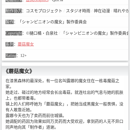
制作协力
：
コスモプロジェクト
/
スタジオ時雨
/
神在动漫
/
晴れやか
製作
：
「シャンピニオンの魔女」製作委員会
Copyright
：
©樋口橘・白泉社
/
「シャンピニオンの魔女」製作委員
系列
：
蘑菇魔女
Rating
：
12+
《蘑菇魔女》
在漆黑森林的最深处，有一位名叫露娜的魔女住在一栋毒魔菇之
家。
她走过、碰过的地方经常会长出毒菇，就连吐出的气息与她的肌肤
上，也都带着毒。
镇上的人们称呼她为「蘑菇魔女」，把她当成黑魔女一般畏惧，没
有人敢靠近她。
露娜今天也为了卖药而前往城镇。
她调配的药因为效果如同万灵药而大受欢迎，拿到药的人无不异口
同声地向其「制作者」道谢。