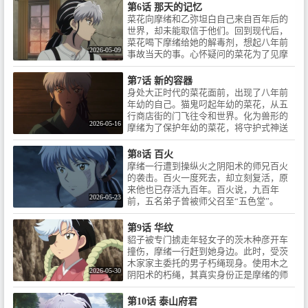
きる中学生の少女、黄葉菜花
中学生の少女、黄葉菜花（きば
第6话 那天的记忆
（きばなのか）。幼い頃、家族
なのか）。幼い頃、家族と事故
菜花向摩绪和乙弥坦白自己来自百年后的
と事故に巻き込まれ、自分だけ
に巻き込まれ、自分だけが生き
世界，却未能取信于他们。回到现代后，
が生き残った。ある日、菜花が
残った。ある日、菜花が事故現
菜花喝下摩绪给她的解毒剂，想起八年前
事故現場となった商店街の門を
場となった商店街の門をくぐる
2026-05-09
事故当天的事。心怀疑问的菜花为了见摩
くぐると、妖（あやかし）の蔓
と、妖（あやかし）の蔓延（は
绪，再次前往大正时代……
延（はびこ）る大正時代に迷い
びこ）る大正時代に迷い込んで
第7话 新的容器
込んでしまう。摩緒と出会った
しまう。摩緒と出会った菜花は
身处大正时代的菜花面前，出现了八年前
菜花は――「おまえ、妖だろ
――「おまえ、妖だろう。」摩
年幼的自己。猫鬼叼起年幼的菜花，从五
う。」摩緒にそう告げられ、自
緒にそう告げられ、自身の異変
行商店街的门飞往令和世界。化为兽形的
身の異変に気付く菜花。二人に
に気付く菜花。二人には、同じ
2026-05-16
摩绪为了保护年幼的菜花，将守护式神送
は、同じ“呪い”がかけられてい
“呪い”がかけられていた――!!摩
往现代，随后失去了意识。
た――!!摩緒と菜花は、連鎖する
緒と菜花は、連鎖する“呪い”に
“呪い”に立ち向かっていく！没
第8话 百火
立ち向かっていく！高橋留美子
入型ダークファンタジー×時代
摩绪一行遭到操纵火之阴阳术的师兄百火
の最新作『MAO』、待望のアニ
（とき）を越えるタイムスリッ
的袭击。百火一度死去，却立刻复活，原
メ化！没入型ダークファンタジ
プミステリー、いよいよ開幕！
来他也已存活九百年。百火说，九百年
ー×時代（とき）を越えるタイム
2026-05-23
【それは、時代を喰らう“呪
前，五名弟子曾被师父召至“五色堂”。
スリップミステリー、いよいよ
い”】――――――――――原作
開幕！【それは、時代(とき)を喰
／高橋留美子「MAO」（小学館
らう“呪い”】原作／高橋留美子
第9话 华纹
「週刊少年サンデー」連載）©高
「MAO」（小学館「週刊少年サ
貂子被专门掳走年轻女子的茨木种彦开车
橋留美子／小学館／「MAO」製
ンデー」連載）©高橋留美子／小
撞伤，摩绪一行赶到她身边。此时，受茨
作委員会
学館／「MAO」製作委員会
木家家主委托的男子朽绳现身。使用木之
2026-05-30
阴阳术的朽绳，其真实身份正是摩绪的师
兄华纹。
第10话 泰山府君