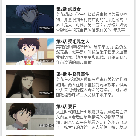
――――――――――⬟原作 / #
吧……”
――――――――――◆ON AIR /
高橋留美子「MAO」（小学館
TVアニメ『MAO』２０２６年春
第2话 蜘蛛女
「週刊少年サンデー」連載）
NHK総合にて放送決定！※放送
菜花想起小学一年级遭遇事故时曾看见怪
――――――――――⬟STAFF /
は変更となる場合がございます /
物，并意识到五行商店街的门所连接的世
監督：佐藤照雄 / シリーズ構成：
――――――――――◆原作 / #
界正是大正时代。另一方面，摩绪开始调
柿原優子 / キャラクターデザイ
2026-04-11
高橋留美子「MAO」（小学館
查疑似与诅咒自己的猫鬼有关的“无头事
ン・総作画監督：菱沼義仁 / 美術
「週刊少年サンデー」連載）
件”。
監督：加藤浩、保木いずみ / 色彩
――――――――――◆STAFF /
第3话 受诅咒之人
設計：大塚眞純 / CGディレクタ
監督：佐藤照雄 / シリーズ構成：
菜花触碰摩绪所持的“破军星太刀”后仍安
ー：藤江智洋 / 撮影監督：伏原あ
柿原優子 / キャラクターデザイ
然无恙，似乎是小时候沾染了猫鬼之血而
かね / 編集：新居和弘 / 音響監
ン・総作画監督：菱沼義仁 / 美術
受到诅咒。她回到令和现代，开始调查八
督：菊田浩巳 / 音楽：兼松衆 / ア
監督：加藤 浩、保木いずみ / 色
2026-04-18
年前遭遇的那起事故。
ニメーション制作：サンライズ /
彩設計：大塚眞純 / CGディレク
製作：「MAO」製作委員会 /
ター：藤江智洋 / 撮影監督：伏原
――――――――――⬟CAST /
第4话 钟临教事件
あかね / 編集：新居和弘 / 音響監
摩緒：#梶裕貴 / 黄葉菜花：#川
菜花与乙弥潜入疑似与猫鬼有关的钟临教
督：菊田浩巳 / 音楽：兼松 衆 / ア
井田夏海 / 乙弥：#寺澤百花 / 百
教团。两人在地下室找到咒法抄本，但其
ニメーション制作：サンライズ /
火：#下野紘 / 華紋：#豊永利行 /
中并未记载操控人寿命的方法。此时，教
製作：「MAO」製作委員会 /
2026-04-25
不知火：#興津和幸 / 魚住フナ：
团教祖钟呼将二人关进了地下室。
――――――――――◆CAST /
#くまいもとこ / 貂子：#日笠陽
摩緒：#梶裕貴 / 黄葉菜花：#川
子 / 紗那：#清水理沙 / 幽羅子：#
井田夏海 / 百火：#下野紘 / 華
第5话 要石
上田麗奈 / 猫鬼：#松山鷹志 /
紋：#豊永利行 /
大正时代的五行町地震频发。摩绪与乙弥
――――――――――⬟INTRODUCTI
――――――――――◆INTRODUCTION
从前去查看后山崩塌情况的妖物那里得
/ 大正時代を生きる青年、摩緒
/ 正時代を生きる青年、摩緒（ま
知，原本供奉平息地震的要石的地方出现
（まお）。“呪い”により900年生
2026-05-02
お）。“呪い”により900年生き続
了一栋古怪的洋馆。两人前往一探，发现
き続ける謎の陰陽師。令和を生
ける謎の陰陽師。令和を生きる
那里竟出现了一座本不该存在的教堂。