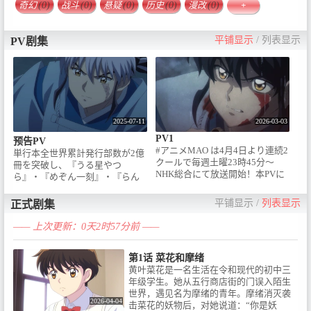
奇幻
(0)
战斗
(0)
悬疑
(0)
历史
(0)
漫改
(0)
+
平铺显示
/
列表显示
PV剧集
2025-07-11
2026-03-03
PV1
预告PV
#アニメMAO は4月4日より連続2
単行本全世界累計発行部数が2億
クールで毎週土曜23時45分～
冊を突破し、『うる星やつ
NHK総合にて放送開始！本PVに
ら』・『めぞん一刻』・『らん
て、オープニングテーマ Kis-My-
ま1/2』・『犬夜叉』・『境界の
Ft2「HEARTLOUD」＆エンディ
RINNE』など、大ヒット作を生
平铺显示
/
列表显示
正式剧集
ングテーマ TRUE「呪愛」 一部
み出し続ける高橋留美子。「週
音源解禁！さらに、追加キャス
刊少年サンデー」（小学館）に
—— 上次更新：0天2时57分前 ——
トボイスも解禁！
て連載中の最新作『MAO』が、
――――――――――⬟ON AIR /
TVアニメ化決定！2026年春放送
TVアニメ『MAO』2026年4月4
第1话 菜花和摩绪
決定！アニメーション制作は、
日より連続2クールで / 毎週土曜
黄叶菜花是一名生活在令和现代的初中三
高橋留美子原作作品では犬夜叉
23時45分～NHK総合にて放送開
年级学生。她从五行商店街的门误入陌生
シリーズ以来となる、サンライ
始 / ※放送は変更となる場合がご
世界，遇见名为摩绪的青年。摩绪消灭袭
ズが手掛けます！【#アニメ
2026-04-04
ざいます /
击菜花的妖物后，对她说道：“你是妖
MAO 作品情報】