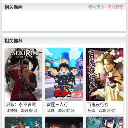
时间排序
/
默认排序
相关动画
相关推荐
第5话
只狼：永不言败
雷霆三人行
百鬼夜行抄
未播放
2026-09-04
连载
2026-07-08
完结
2026-04-07