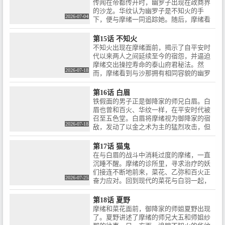
传闻在帝都传开时，幽罗子出现在政商界
的沙龙。华纹认为幽罗子是不知火的手
2026-07-04
下，便与摩绪一同追踪她。随后，摩绪看
见幽罗子的脸，震惊不已。
第15话 不知火
不知火出现在摩绪面前，揭示了自平安时
代以来两人之间延续至今的宿怨，并逼迫
摩绪交出操控寿命的泰山府君秘法。然
2026-07-18
而，摩绪看到与沙那拥有相同容貌的幽罗
子竟是不知火的手下，不禁怒形于色。
第16话 白眉
铁假面的男子正是御降家的师兄白眉。白
眉也曾和百火、华纹一样，在平安时代被
召至五色堂。白眉将摩绪视为御降家的宿
2026-07-18
敌，发动了以金之术为主的猛烈攻击，但
摩绪化为兽形，陷入暴走。
第17话 猫鬼
在与白眉的战斗中消耗过度的摩绪，一直
沉睡不醒。摩绪的诊所里，寻求治疗的妖
们接连不断地前来，菜花、乙弥和百火正
2026-07-25
奋力应对。回到现代的菜花与白羽一起，
开始调查阴阳道与猫之间的关系。
第18话 夏野
摩绪和菜花面前，御降家的师姐夏野出现
了。夏野讲述了摩绪的师兄大五和师姐纱