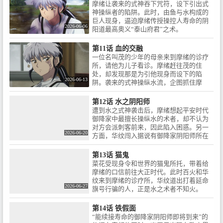
摩绪让袭来的式神吞下咒符，设下引出式
神操纵者的陷阱。此时，由鱼与水构成的
巨人现身，逼迫摩绪传授操控人寿命的阴
2026-06-06
阳道最高奥义“泰山府君”之术。
第11话 血的交融
一位名叫茂的少年的母亲来到摩绪的诊疗
所，请他为儿子看诊。摩绪赶往茂的住
处，却发现那是为引他现身而设下的陷
2026-06-13
阱。袭来的式神操纵水流，企图抓住摩
绪。
第12话 水之阴阳师
遭到水之式神袭击后，摩绪想起平安时代
御降家中最擅长操纵水的术者，却不认为
对方会派刺客前来，因此陷入困惑。另一
2026-06-20
方面，华纹闯入据说有御降家阴阳师所在
的海上神殿，与不知火重逢。
第13话 猫鬼
菜花受现身令和世界的猫鬼所托，带着给
摩绪的口信前往大正时代。此时百火和华
纹来到摩绪的诊疗所，华纹道出打着延命
2026-06-27
旗号行骗的人，正是水之术者不知火。
第14话 铁假面
“能续接寿命的御降家阴阳师即将到来”的