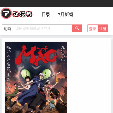
目录
7月新番
登录
注册