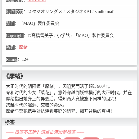
制作协力
：
スタジオリングス
/
スタジオKAI
/
studio maf
製作
：
「MAO」製作委員会
Copyright
：
©高橋留美子
/
小学館
/
「MAO」製作委員会
系列
：
摩绪
Rating
：
12+
《摩绪》
大正时代的阴阳师「摩绪」，因诅咒而活了超过900年。
令和时代的少女「菜花」，意外穿越到妖怪横行的大正时代，并在
摩绪指出她身上的异变后，得知两人竟被施下同样的诅咒！
跨越时代的邂逅、交错的命运。
摩绪与菜花携手对抗连锁蔓延的诅咒，揭开背后的真相！
标签
—— 标签不正确？请点击添加新标签 ——