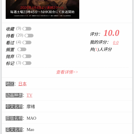
(9)
收藏
10.0
评分：
(20)
待看
(4)
我的评分：
0.0
看过
共(
1
)人评分
搁置
(2)
抛弃
(3)
标记
查看详情>>
地区
：
日本
动画种类
：
TV
中文名称
：
摩绪
原版名称
：
MAO
英文名称
：
Mao