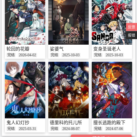
反馈
报错
轮回的花瓣
娑婆气
变身圣诞老人
完结
2026-04-02
完结
2025-10-03
完结
2025-10-03
鬼人幻灯抄
德里科的托儿所
擅长逃跑的殿下
完结
2025-03-31
完结
2024-08-07
完结
2024-07-06