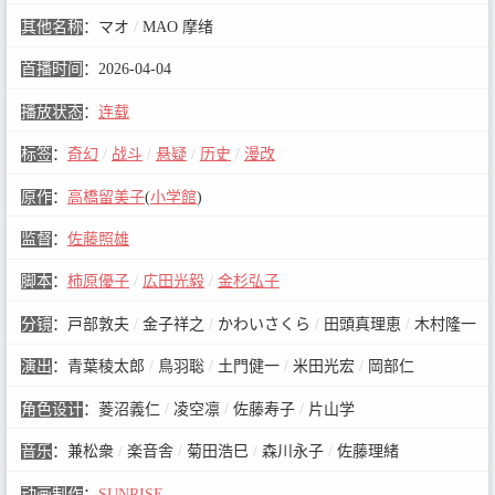
其他名称
：
マオ
/
MAO 摩绪
首播时间
：
2026-04-04
播放状态
：
连载
标签
：
奇幻
/
战斗
/
悬疑
/
历史
/
漫改
原作
：
高橋留美子
(
小学館
)
监督
：
佐藤照雄
脚本
：
柿原優子
/
広田光毅
/
金杉弘子
分镜
：
戸部敦夫
/
金子祥之
/
かわいさくら
/
田頭真理恵
/
木村隆一
演出
：
青葉稜太郎
/
鳥羽聡
/
土門健一
/
米田光宏
/
岡部仁
角色设计
：
菱沼義仁
/
凌空凛
/
佐藤寿子
/
片山学
音乐
：
兼松衆
/
楽音舎
/
菊田浩巳
/
森川永子
/
佐藤理緒
动画制作
：
SUNRISE