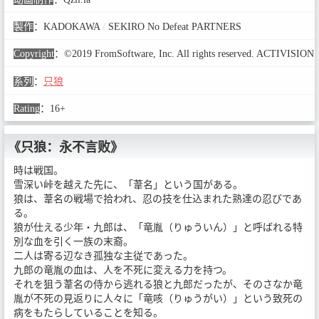
製作
：
KADOKAWA
/
SEKIRO No Defeat PARTNERS
Copyright
：
©2019 FromSoftware, Inc. All rights reserved. ACTIVISION
系列
：
只狼
Rating
：
16+
《只狼：永不言败》
時は戦国。
雪深い峠を越えた先に、「葦名」という国がある。
狼は、葦名の戦場で拾われ、忍の技を仕込まれた熟達の忍びであ
る。
狼が仕える少年・九郎は、「竜胤（りゅういん）」と呼ばれる特
別な血を引く一族の末裔。
二人は寄る辺なき孤独な主従であった。
九郎の竜胤の血は、人を不死に変える力を持つ。
それを狙う葦名の侍から逃れる狼と九郎だったが、そのさなか竜
胤が不死の見返りに人々に「竜咳（りゅうがい）」という致死の
病をもたらしていることを知る。