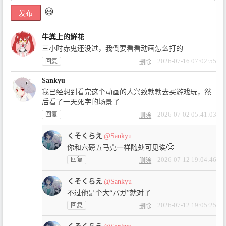
😃
发布
牛粪上的鲜花
三小时赤鬼还没过，我倒要看看动画怎么打的
2026-07-16 07:02:55
回复
删除
Sankyu
我已经想到看完这个动画的人兴致勃勃去买游戏玩，然
后看了一天死字的场景了
2026-07-02 05:41:03
回复
删除
くそくらえ
@Sankyu
🧐
你和六磅五马克一样随处可见诶
2026-07-12 19:04:46
回复
删除
くそくらえ
@Sankyu
不过他是个大“バガ”就对了
2026-07-12 19:05:25
回复
删除