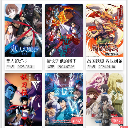
鬼人幻灯抄
擅长逃跑的殿下
战国妖狐 救世姐弟篇
完结
2025-03-31
完结
2024-07-06
完结
2024-01-10
第5话
第5话