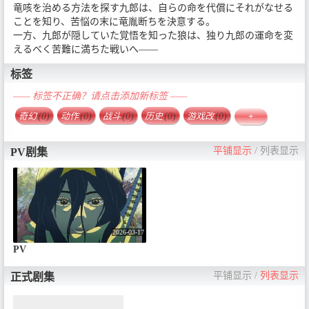
竜咳を治める方法を探す九郎は、自らの命を代償にそれがなせる
ことを知り、苦悩の末に竜胤断ちを決意する。
一方、九郎が隠していた覚悟を知った狼は、独り九郎の運命を変
えるべく苦難に満ちた戦いへ――
标签
—— 标签不正确？请点击添加新标签 ——
奇幻
(0)
动作
(0)
战斗
(0)
历史
(0)
游戏改
(0)
+
平铺显示
/
列表显示
PV剧集
2026-03-17
PV
平铺显示
/
列表显示
正式剧集