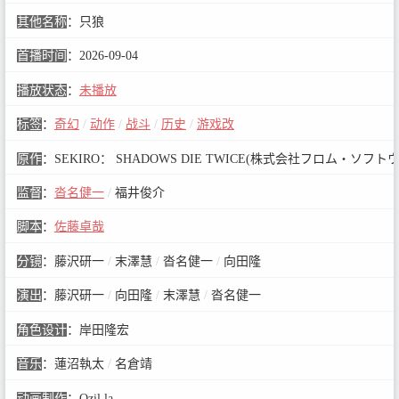
其他名称
：
只狼
首播时间
：
2026-09-04
播放状态
：
未播放
标签
：
奇幻
/
动作
/
战斗
/
历史
/
游戏改
原作
：
SEKIRO： SHADOWS DIE TWICE(株式会社フロム・ソフト
监督
：
沓名健一
/
福井俊介
脚本
：
佐藤卓哉
分镜
：
藤沢研一
/
末澤慧
/
沓名健一
/
向田隆
演出
：
藤沢研一
/
向田隆
/
末澤慧
/
沓名健一
角色设计
：
岸田隆宏
音乐
：
蓮沼執太
/
名倉靖
动画制作
：
Qzil.la