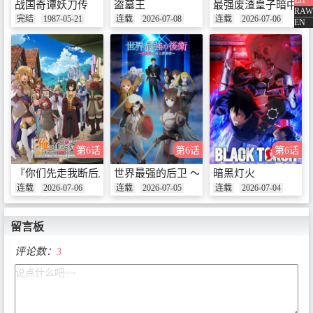
ZH
战国奇谭妖刀传
盗墓王
最强废渣皇子暗中活
RAW
完结
1987-05-21
连载
2026-07-08
连载
2026-07-06
EN
第6话
第6话
第6话
『你们先走我断后』，于是10年后我成为了传说
世界最强的后卫 ～迷宫国的新人探索者～
暗黑灯火
连载
2026-07-06
连载
2026-07-05
连载
2026-07-04
留言板
评论数：
3