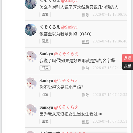
くそくらえ
@Sankyu
怎么有对别人说了喜欢然后只说几句话的人
2026-07-12 19:06:16
回复
删除
くそくらえ
@Sankyu
他甚至以为我是男的（QAQ）
2026-07-12 19:06:46
回复
删除
Sankyu
@くそくらえ
反馈
🤔
😀
我说了吗
如果是好き那就是指的名字
报错
2026-07-15 07:12:02
回复
删除
Sankyu
@くそくらえ
你不觉得这是我小号吗？
2026-07-15 07:12:55
回复
删除
Sankyu
@くそくらえ
👀
因为我从来没把女生当女生看过
2026-07-15 07:13:51
回复
删除