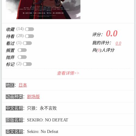
(14)
收藏
0.0
评分：
(28)
待看
(1)
我的评分：
0.0
看过
共(
0
)人评分
搁置
抛弃
(2)
标记
查看详情>>
地区
：
日本
动画种类
：
剧场版
中文名称
：
只狼：永不言败
原版名称
：
SEKIRO: NO DEFEAT
英文名称
：
Sekiro: No Defeat