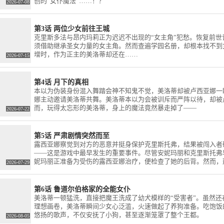
创的“女仆魔法”……！？
2026-07-08
～～！？【キ
ィ・ウェーブ
 ルシアナ・ル
第3话 两位少女前往王城
大久保瑠美 /
克里斯多法与昂内玛莉正为迟迟不出现的“女主角”犯愁。恢复前
ヴィクティリ
须借助继承圣女力量的女主角。然而查遍学园名册，却根本找不到
子 / クリスト
增时，作为正主的美洛蒂却还在……
・テオラス
2026-07-15
 【スタッフ】
『ヒロイン？
オールワーク
第4话 月下的真相
誇）！』（TO
本以为伪装身份混入舞踏会神不知鬼不觉，美洛蒂却被卢西亚娜一
作イラスト：
娜主动邀请美洛蒂共舞。美洛蒂本以为会被训斥而严阵以待，却被
 / 総監督：
而，玩得太忘形的美洛蒂，身上的魔法竟然暴走掉了——
2026-07-22
：村川直哉 /
元歳三 / キ
イン：徳川恵
第5话 严肃剧情突然而至
ラクターデザイ
露西亚娜察觉到对方的恶意并挺身保护克里斯托弗，结果被闯入者
 美術監督：大
——这是游戏中最早发生的重要事件。尽管安妮玛丽和克里斯托弗
設計：いわみみ
妮玛丽正准备为受伤的露西亚娜治疗，便检查了她的后背。然而，
2026-07-29
 敦 / 編
/ 音響監督：
響制作：ダック
第6话 鲁道尔伯格家的全能女仆
 / 音楽：伊
美洛蒂一顿猛洗，直接把魔王洗成了幼犬模样的“受害者”。虽然
ロデューサー：
理想画卷，美洛蒂瞬间少女心泛滥，火速做起了养狗准备。吃饱饭
太郎 / 音楽
悠扬的歌声，不仅安抚了小狗，甚至逐渐笼罩了整个王都。
 / アニメー
2026-08-05