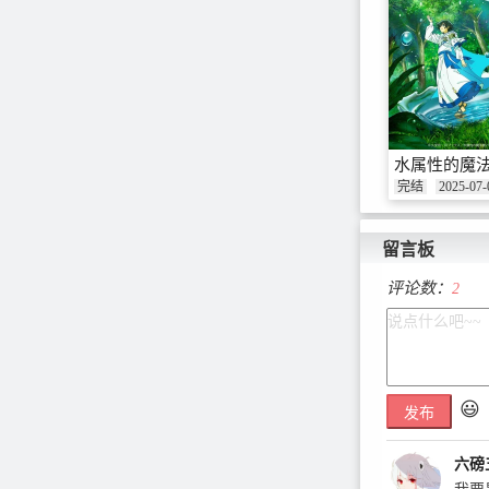
水属性的魔
完结
2025-07-
留言板
评论数：
2
😃
发布
六磅