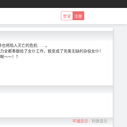
登录
注册
界也将陷入灭亡的危机……。
力全都奉献给了女仆工作，蜕变成了完美无缺的杂役女仆！
啊～～！？
平铺显示
/
列表显示