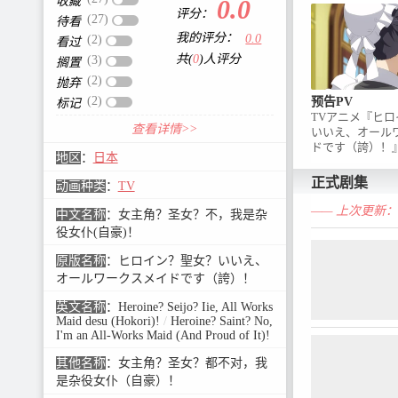
收藏
0.0
评分：
(27)
待看
我的评分：
0.0
(2)
看过
共(
0
)人评分
(3)
搁置
(2)
抛弃
(2)
预告PV
标记
TVアニメ『ヒ
查看详情>>
いいえ、オール
ドです（誇）！』
地区
：
日本
MX、BSフジほか
7月よりTVアニ
正式剧集
动画种类
：
TV
dアニメストア
定！【あらすじ
—— 上次更新：0
中文名称
：
女主角？圣女？不，我是杂
ゲーム「銀の聖
役女仆(自豪)！
い」の中――や
れ、世界は滅亡
原版名称
：
ヒロイン？聖女？いいえ、
てしまう……。
オールワークスメイドです（誇）！
ら世界を救うは
（聖女）のメロ
英文名称
：
Heroine? Seijo? Iie, All Works
か能力をすべて
Maid desu (Hokori)!
/
Heroine? Saint? No,
捧げ、完全無欠
I'm an All-Works Maid (And Proud of It)!
クスメイドへと
いた！聖女不在
其他名称
：
女主角？圣女？都不对，我
なってしまった
是杂役女仆（自豪）！
は…、世界は…