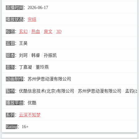
首播时间
：
2026-06-17
播放状态
：
完结
标签
：
玄幻
/
热血
/
爽文
/
3D
监督
：
王昊
脚本
：
刘珂
/
韩睿
/
孙振凯
音乐
：
丁嘉凝
/
董玲燕
动画制作
：
苏州伊恩动漫有限公司
製作
：
优酷信息技术(北京)有限公司
/
苏州伊恩动漫有限公司
/
孟钧(出
播放平台
：
优酷
系列
：
云深不知梦
Rating
：
16+