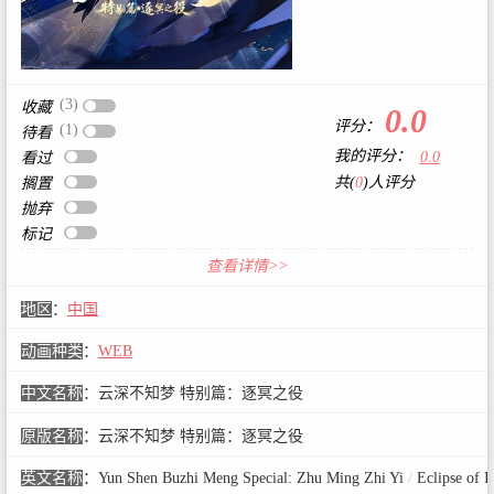
(3)
收藏
0.0
评分：
(1)
待看
我的评分：
0.0
看过
共(
0
)人评分
搁置
抛弃
标记
查看详情>>
地区
：
中国
动画种类
：
WEB
中文名称
：
云深不知梦 特别篇：逐冥之役
原版名称
：
云深不知梦 特别篇：逐冥之役
英文名称
：
Yun Shen Buzhi Meng Special: Zhu Ming Zhi Yi
/
Eclipse of I