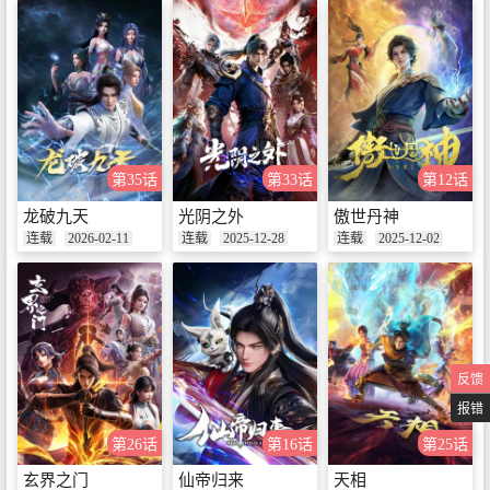
第35话
第33话
第12话
龙破九天
光阴之外
傲世丹神
连载
2026-02-11
连载
2025-12-28
连载
2025-12-02
反馈
报错
第26话
第16话
第25话
玄界之门
仙帝归来
天相