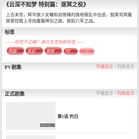
《云深不知梦 特别篇：逐冥之役》
上古末世，辉华族少女曦和自惨痛的族地叛乱中出逃，脱离穹冥魔
族掌控踏上寻找屠魔神剑之路，掀起六军之战。
标签
—— 标签不正确？请点击添加新标签 ——
热血
(0)
玄幻
(0)
其他
(0)
3D
(0)
+
平铺显示
/
列表显示
PV剧集
平铺显示
/
列表显示
正式剧集
第1话 灼日
2026-06-17