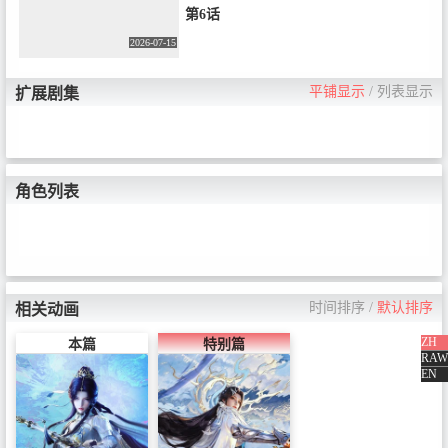
第6话
2026-07-15
平铺显示
/
列表显示
扩展剧集
角色列表
时间排序
/
默认排序
相关动画
ZH
本篇
特别篇
RAW
EN