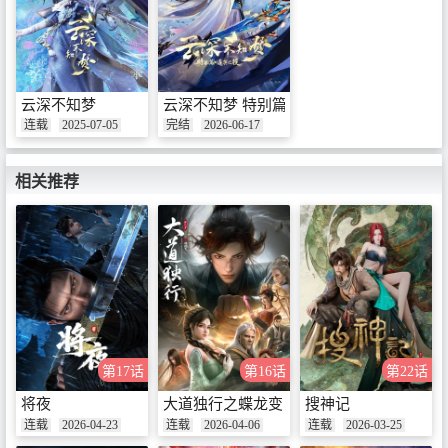
云深不知梦
云深不知梦 特别篇：逐冥之役
连载
2025-07-05
完结
2026-06-17
相关推荐
第17话
第16话
第22话
将夜
大道独行之蝶龙变
搜神记
连载
2026-04-23
连载
2026-04-06
连载
2026-03-25