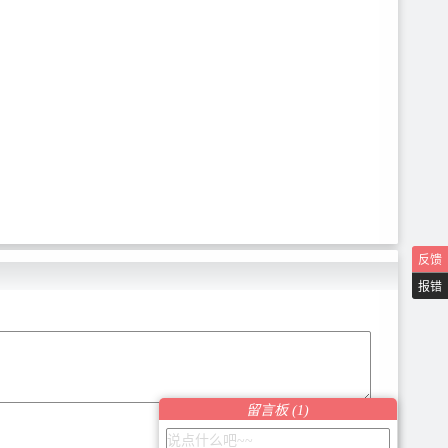
反馈
报错
留言板 (
1
)