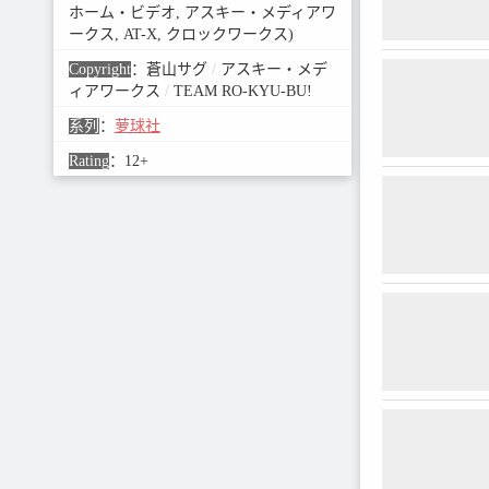
ホーム・ビデオ, アスキー・メディアワ
ークス, AT-X, クロックワークス)
Copyright
：
蒼山サグ
/
アスキー・メデ
ィアワークス
/
TEAM RO-KYU-BU!
系列
：
萝球社
Rating
：
12+