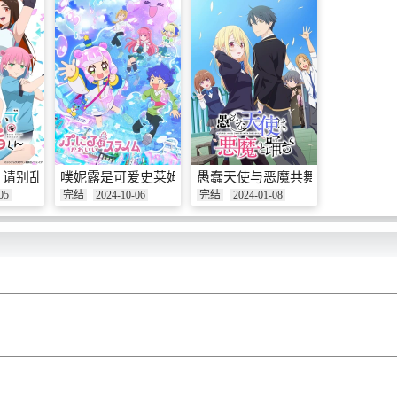
，请别乱摸
噗妮露是可爱史莱姆
愚蠢天使与恶魔共舞
05
完结
2024-10-06
完结
2024-01-08