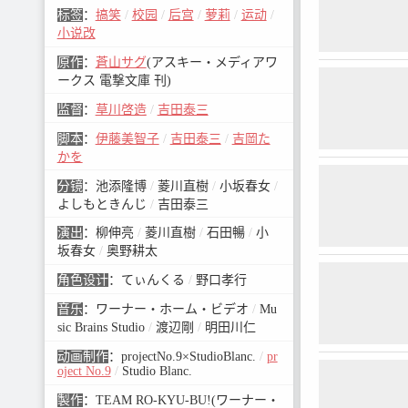
标签
：
搞笑
/
校园
/
后宫
/
萝莉
/
运动
/
小说改
原作
：
蒼山サグ
(アスキー・メディアワ
ークス 電撃文庫 刊)
监督
：
草川啓造
/
吉田泰三
脚本
：
伊藤美智子
/
吉田泰三
/
吉岡た
かを
分镜
：
池添隆博
/
菱川直樹
/
小坂春女
/
よしもときんじ
/
吉田泰三
演出
：
柳伸亮
/
菱川直樹
/
石田暢
/
小
坂春女
/
奥野耕太
角色设计
：
てぃんくる
/
野口孝行
音乐
：
ワーナー・ホーム・ビデオ
/
Mu
sic Brains Studio
/
渡辺剛
/
明田川仁
动画制作
：
projectNo.9×StudioBlanc.
/
pr
oject No.9
/
Studio Blanc.
製作
：
TEAM RO-KYU-BU!(ワーナー・