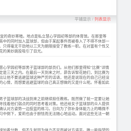
平铺显示
/
列表显示
时宜的奇妙寒暄。地点是私立慧心学园初等部的体育馆。在那里等
高中的同时加入篮球部，但由于某起事件而被卷入了不得不休部一
，只得毫无干劲地以三天为期限接受了教练一职。在对富有个性又
花的美妙跳投吸引了目光。
慧心学园初等部男子篮球部的部员们。从他们那里得知“比赛”详情
定是三天之内。在最后一天到来之时，昴告诉智花她们，到比赛为
出让他不要逃避篮球这种严厉的话语，他还是说现在的自己已经没
的心情，而想要逃避篮球的自己真正想做的又是什么呢。怀着如此
男子篮球部的决战到来之前继续担任教练。既然做了就一定要让她
寻找着他们弱点的同时思考着对策。他还给女子篮球部的众人提供
确认对方姿势一边投篮的练习。日向为了弥补身体能力上的略微不
习中倒下，爱莉也由于胆怯而无法随心地运动。面对这些无法一朝
增加着分数，但不久就因为体力不足而被对方逼平。唯一能指望的