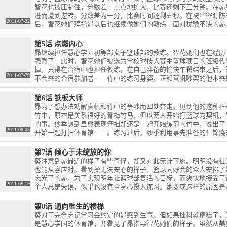
智花也被压制住，分数差一点点地扩大，比赛还剩下三分钟。在昴
进而遭到逆转。分数差为一分，比赛时间还剩五秒。在被严密盯防
2011-07-22
后，智花她们拜托昴以后也继续做她们的教练。面对犹豫不决的昴
接受了这个条件，并开始每天早上在昴家的院子里挑战。
第5话 点燃内心
昴继续担任慧心学园初等部女子篮球部的教练。智花她们也在经历
强烈了。此时，智花她们被选为学校球技大赛中篮球项目的班级代
掉，只得在合宿中也担任教练。在自己准备的愉快午餐结束之后，
2011-07-29
不会来的合宿参加者——竹中的练习身姿。正和真帆吵架的他本来
竹中口中听到了令人意外的话语。
第6话 铁板大师
昴为了想办法劝解真帆和竹中的争吵而四处奔走。见到他的这种样
竹中，原本是关系很好的青梅竹马，但以两人开始打篮球为契机，
的事。纱季想到虽然表现笨拙却还是一起开始练习的竹中，说出了
2011-08-05
开始一起打扫体育馆——。练习过后，纱季利用事先准备的什锦烧
度过了愉快的晚餐时光。但是在那之后，日向和竹中突然不见了。
第7话 倾心于未绽放的你
葵注意到昴最近的样子有些奇怪，却又对此无计可施。明明没有社
也能从容应对。看到葵无法安心的样子，篮球同好会的众人安排了
忘光了的昴，为了实现明年让篮球部复活的目标，而爽快地接受了
2011-08-19
个人总是失误，似乎也没有全身心投入练习。她变成这样的原因是
的。这样的话接受昴的指导就好了，于是他们在真帆家的游泳池里
第8话 通向重生的楼梯
葵对于完全忘记学习会约定的昴感到生气。但如果挂科就糟糕了，
是慧心学园的体育馆，并看见了昴指导智花她们的样子。虽然从美