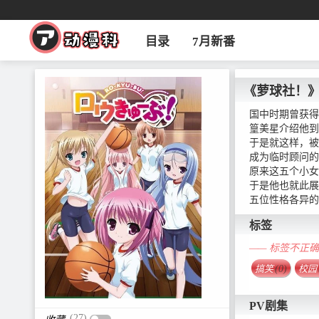
目录
7月新番
《萝球社！
国中时期曾获得
篁美星介绍他到
于是就这样，被
成为临时顾问的
原来这五个小女
于是他也就此展
五位性格各异的
标签
—— 标签不正
搞笑
(0)
校园
PV剧集
(27)