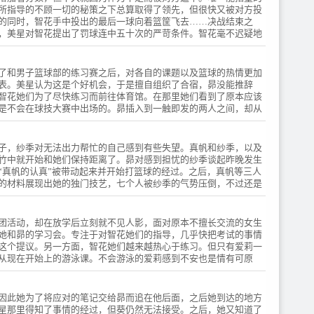
所指导的不顾一切的秘策之下总算取得了领先，但很快又被对方投
的同时，智花手中投出的最后一球向着篮筐飞去……决战结束之
，美星对智花提出了罚球连中五十次的严苛条件。智花毫不迟疑地
了和男子篮球部的练习赛之后，对各自的课题以及篮球的热情更加
表。美星认为这是个好机会，于是擅自组织了合宿，昴没能推辞
智花她们为了尽快练习而前往体育馆。在那里她们看到了原本应该
是不会在球技大赛中出场的。昴插入到一触即发的两人之间，却从
子，纱季对无法出力帮忙的自己感到有些失望。真帆和纱季，以及
竹中就开始和她们保持距离了。昴对感到担忧的纱季谈起昨晚发生
“真帆的认真”被带动起来并开始打篮球的经过。之后，真帆等三人
的材料展现出她的独门技艺，七个人被纱季的气势压倒，不过还是
团活动，却在放学后立刻就不见人影，面对原本不擅长交流的女生
她和昴的学习会。专注于对智花她们的指导，几乎快把考试的事情
这个提议。另一方面，智花她们越来越热心于练习。但只有爱莉一
从现在开始上的游泳课。不会游泳的爱莉感到不安也是情有可原
展开游泳特训。但那一天正是学习会的当天。
因此她为了将应对的笔记交给昴而追在他后面，之后她到达的地方
星那里得知了事情的经过，但葵仍然无法接受。之后，她又知道了