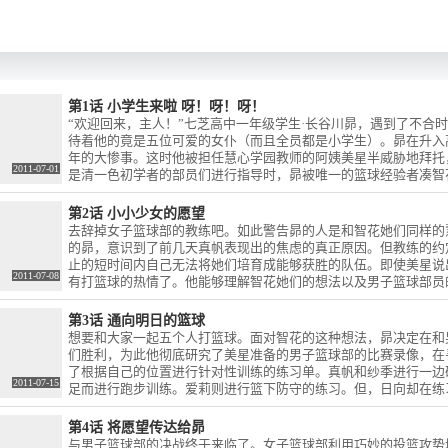
第1话 小学生来啦 呀！呀！呀！
“欢迎回来，主人！”七芝高中一年级学生·长谷川昴，遇到了不合
待着他的竟是五位可爱的女仆（而且全员都是小学生）。昴在升入
年的大惨事。这时他被担任慧心学园教师的阿姨美星半威胁地拜托
2011-07-01
是清一色初学者的部员们进行指导时，昴被唯一的篮球经验者凑智
第2话 小小少女的愿望
去辞掉女子篮球部的教练吧。如此警告昴的人是和智花她们同样的
的昴，意识到了前几天真帆表现出的焦虑的真正原因。但教练的约
止的短时间内自己无法将她们培育成能够获胜的队伍。即使美星说
2011-07-08
有打篮球的热情了。他能够理解智花她们的想法以及男子篮球部员
复杂心思的昴，偶然遇到了经过自己面前的智花，不觉叫住了她。
第3话 通向明日的篮球
想要和大家一起五个人打篮球。面对智花的这种想法，昴决定在和
们胜利，为此他彻底研究了美星准备的男子篮球部的比赛录像，在
了根据自己的位置进行针对性训练的练习单。真帆和纱季进行一边
2011-07-15
足而进行跑步训练。爱莉则进行篮下防守的练习。但，日向却在练
一夕克服的问题，昴想到了反过来利用这些弱点的秘策。
第4话 将愿望传达给昴
与男子篮球部的决战终于来临了。女子篮球部利用巧妙的投篮攻势