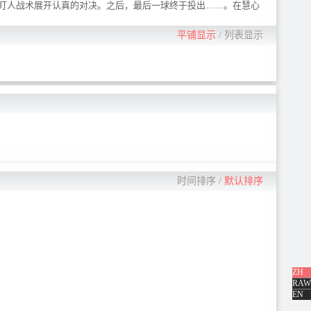
盯人战术展开认真的对决。之后，最后一球终于投出……。在慧心
复杂的心情打开了体育馆的大门，在那里他看到了——
平铺显示
/
列表显示
时间排序
/
默认排序
ZH
RAW
EN