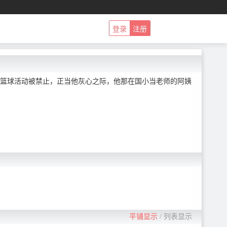
登录
注册
篮球活动被禁止，正当他灰心之际，他那在国小当老师的阿姨
平铺显示
/
列表显示