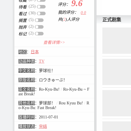
收藏
9.6
评分：
(25)
待看
我的评分：
0.0
(30)
看过
正式剧集
共(
2
)人评分
(5)
搁置
(2)
抛弃
(2)
标记
查看详情>>
地区
：
日本
动画种类
：
TV
中文名称
：
萝球社！
原版名称
：
ロウきゅーぶ！
英文名称
：
Ro-Kyu-Bu!
/
Ro-Kyu-Bu ~ F
ast Break!
其他名称
：
萝球部！
/
Rou Kyuu Bu!
/
R
o-Kyu-Bu: Fast Break!
首播时间
：
2011-07-01
播放状态
：
完结