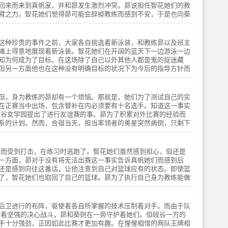
回来而来到真帆家，并和昴发生激烈冲突。昴说担任智花她们的教
臂之力。智花她们觉得昴可能会辞掉教练而感到不安，于是也向葵
以昴作为赌注的比赛。
这种珍贵的事件之前，大家各自挑选着新泳装，和教练昴以及班主
滩上得意地展现着新泳装。智花她们在开阔的蓝天下一边游泳一边
知为何成为了目标。在这场除了自己以外其他人都是鬼的捉迷藏
但另一方面他也在这种没有明确目标的状况下为今后的指导方针而
。
但，身为教练的昴却有一个烦恼。那就是，她们为了测试自己的实
在正赛当中出场，包含替补在内必须要有十名选手。知道这一事实
砚谷女学园提出了进行友谊赛的事。昴为了积累对外比赛的经验而
系的计划。然而，合宿当天，担当率领者的美星突然病倒，只剩下
话而受到打击，在练习时逃跑了。智花她们虽然感到担心，但还是
一方面，昴对于没有将无法出赛这一事实告诉真帆她们而感到后
还是感到向往这番话，让他注意到自己对篮球应有的状态。即使篮
了，智花她们也取回了自己的篮球。昴为了执行自己身为教练能做
后卫进行的布阵，驱使着各自所掌握的技术压制着对手。而由于队
怀着坚强的决心战斗，昴和葵则在一旁守护着她们。但砚谷一方的
手十分强劲，正因如此比赛才更加有趣。在惺惺相惜的两队王牌相