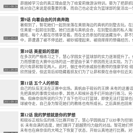
昴翘掉学习会的真正理由是为了给爱莉做游泳特训。葵为了把昴抓
2011-08-26
练对自己来说是很重要的事，而自己也必定会为篮球部的复活出一
恳求说他是必不可少的。面对智花她们的请求，葵提出要进行一场
第9话 向着自由的并肩奔跑
暑假到了，智花她们一起到坐落在美丽海边的真帆的别墅去玩。在
任美星一起前往别墅。她们迅速与真帆会合，在别墅后面的私人海
嬉戏，每个人都在尽情享受着。而在全员参加的捉迷藏当中，昴不
2011-09-02
中，昴遭遇了被不停追赶、被砂城埋起来、被挠痒痒的惨痛经历，
烦恼着。这时，担心着日向的妹妹花月为了带她回家而拜访了别墅
第10话 美星姐的悲剧
在多次的严格练习之下，慧心学园女子篮球部的实力逐渐提升了。
力而想要在大赛中出场的这一愿望由于某个原因而无法实现。为了
的只有昴和智花两人。此时，御庄寺的亲戚担任教师的强豪学校·
2011-09-09
欣然接受，但这背后却隐藏着损友们为了让昴和葵在合宿中拉近关
昴他们单独前往砚谷。
第11话 五个人的桥梁
自己的队伍无法在正赛中出场。真帆由于砚谷的王牌·未有的这番
先把真帆的事情交给纱季，其他人和候补选手们开始进行练习。另
悔。但麻奈佳所说的只为了当下也可以打篮球，即使无法打篮球也
2011-09-16
球被夺走，自己身为智花她们的教练也有所成长。之后真帆也回来
到的事——也就是守护她们的篮球，而做出了某个决定。
第12话 我的梦想就是你的梦想
和砚谷正规队伍的练习比赛开始了。慧心学园挑战了以纱季为控球
长·未有自满的态度，她们展开了超越势均力敌的对战。智花她们
未有也在麻奈佳的大喝之下恢复了状态，开始认真地进行比赛。对