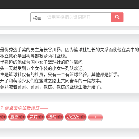
》
最优秀选手奖的男主角长谷川昴，因为篮球社社长的关系而使他在高中的
私立慧心学园初等部教萝莉打篮球。
半强迫的他成为国小女子篮球社的临时顾问。
头一天就受到五个女仆装的小女生列队欢迎。
生是篮球社仅有的社员，只有一个有篮球经验，其他都是新手。
开了和萌萌少女们在篮球之路上共同奋斗的一段故事。
萝莉喊着哥哥、哥哥，教练、教练的篮球生活开始了。
确？请点击添加新标签 ——
(0)
后宫
(0)
萝莉
(0)
运动
(0)
小说改
(0)
+