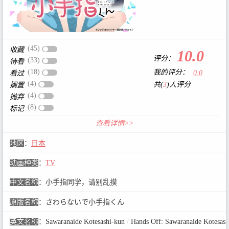
(45)
收藏
10.0
评分：
(33)
待看
(18)
我的评分：
0.0
看过
(4)
共(
3
)人评分
搁置
(4)
抛弃
(8)
标记
查看详情>>
地区
：
日本
动画种类
：
TV
中文名称
：
小手指同学，请别乱摸
原版名称
：
さわらないで小手指くん
英文名称
：
Sawaranaide Kotesashi-kun
/
Hands Off: Sawaranaide Kotesash