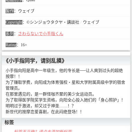
製作
：
ウェイブ
Copyright
：
©シンジョウタクヤ・講談社
/
ウェイブ
系列
：
さわらないで小手指くん
Rating
：
16+
《小手指同学，请别乱摸》
小手指向阳是高中一年级生，他的专长是──让人爽到过头的超绝
按摩！！
为了赚取学费，向阳成为体育强校・星和大学附属高级中学的宿舍
管理员。
在那里遇见的，是一群怪咖齐聚的美少女运动员。
为了取得医学院奖学生资格，向阳全心投入她们的「身心照护」！
明明过于激进，却又过于神圣……！？
新世代的按摩恋爱喜剧，在此闷绝登场！！
标签
—— 标签不正确？请点击添加新标签 ——