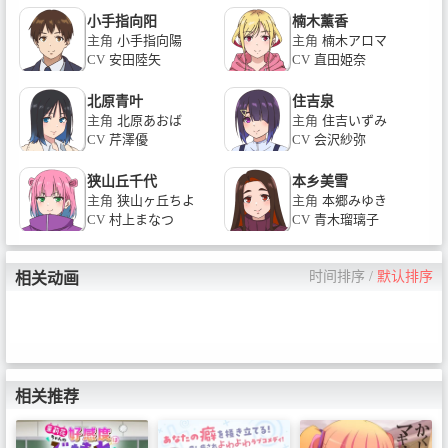
小手指向阳
楠木薰香
主角
小手指向陽
主角
楠木アロマ
CV
安田陸矢
CV
直田姫奈
北原青叶
住吉泉
主角
北原あおば
主角
住吉いずみ
CV
芹澤優
CV
会沢紗弥
狭山丘千代
本乡美雪
主角
狭山ヶ丘ちよ
主角
本郷みゆき
CV
村上まなつ
CV
青木瑠璃子
时间排序
/
默认排序
相关动画
相关推荐