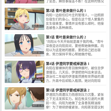
了变态，麻烦事接连不断！在这样的情况
ポーツ強豪校・星和大付属高校
の管理人となった向陽。そこで
下，他看出了她的身体的不适，用从父母
の寮の管理人となった向陽。そ
出会ったのは、曲者揃いの美少
那里学来的高超技艺治好了她的身体。此
第2话 青叶是来做什么的 1
こで出会ったのは、曲者揃いの
女アスリート達だった！医学部
外，对于怀有梦想的向阳，理事长以推荐
向阳一边担任红叶庄的管理人，一边照顾
美少女アスリート達だった！医
特待をGETするため、向陽は彼
他成为医学部特长生为条件，给他施加了
住宿生们的身心。但是在这个怪人聚集的
学部特待をGETするため、向陽
女達の「心身のケア」に勤しむ
某个考验……向阳究竟能否通过这个考验
女生宿舍里，事情并没有那么顺利，他接
は彼女達の「心身のケア」に勤
ことに！過激すぎるのに、尊す
呢！？
2025-10-12
连被卷入各种麻烦。
しむことに！過激すぎるのに、
ぎる……！？新時代のマッサー
尊すぎる……！？新時代のマッ
ジラブコメ、ここに悶絶！！▼
サージラブコメ、ここに悶
原作情報 / 原作：シンジョウタク
第3话 青叶是来做什么的 2
絶！！▼原作情報 / 原作：シンジ
ヤ（「マガポケ」連載／講談
“向阳从今天开始就是属于我的咯。”青叶
ョウタクヤ（「マガポケ」連載
社）出版社：講談社 / コミック
深夜造访向阳房间，要他帮她做伸展。向
／講談社）出版社：講談社 / コミ
ス：『さわらないで小手指く
阳以为这是她的圈套，要把自己赶出宿
ックス：『さわらないで小手指
ん』1巻～12巻大好評発売中!!▼
2025-10-19
舍，努力保持平常心帮她做疗程。
くん』1巻～12巻大好評発売中!!
メインスタッフ / 監督：斎藤久 /
▼メインスタッフ / 監督：斎藤久
シリーズ構成・脚本：白樹伍鋼 /
第4话 伊澄同学要戒掉游泳 1
/ シリーズ構成・脚本：白樹伍鋼
キャラクターデザイン：塚本龍
向阳在替裸体的青羽做伸展时，被住吉伊
/ キャラクターデザイン：塚本龍
介 / 色彩設計：浦大器 / 美術監
澄撞见。几天后，伊澄把他叫出来谈话。
介 / 色彩設計：浦大器 / 美術監
督：白石誠 / 撮影監督：東郷誠 /
游泳社二年级的伊澄虽然拥有世界级的潜
督：白石誠 / 撮影監督：東郷誠 /
編集：増永純一 / 音響監督：吉田
2025-10-26
力，升高中后却陷入瓶颈。她对向阳坦
編集：増永純一 / 音響監督：吉田
光平 / 音楽：えんどうちひろ / プ
白，如果下一场比赛还是赢不了，就打算
光平 / 音楽：えんどうちひろ / プ
ロデュース：デレギュラ / アニメ
引退，转而成为漫画家。得知伊澄真正的
第5话 伊澄同学要戒掉游泳 2
ロデュース：デレギュラ / アニメ
ーション制作：Quad / 製作：株
想法后，向阳开始思考秘密对策，并在伊
伊澄因为周遭压力而感到压力沉重，紧张
ーション制作：Quad / 製作：株
式会社ウェイブ / ▼メインキャス
澄练习结束后，拿着润滑液出现在她面
之下无法发挥实力。就在攸关引退的大赛
式会社ウェイブ / ▼メインキャス
ト / 小手指向陽：安田陸矢 / 楠木
前……！？
前一刻，向阳为她做了全身香氛精油按
ト / 小手指向陽：安田陸矢 / 楠木
アロマ：直田姫奈 / 北原あおば：
2025-11-02
摩！为了继续舒缓紧张，向阳甚至提议刺
アロマ：直田姫奈 / 北原あおば：
芹澤優 / 住吉いずみ：会沢紗弥 /