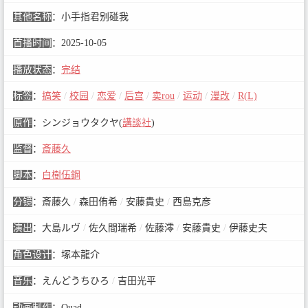
其他名称
：
小手指君别碰我
首播时间
：
2025-10-05
播放状态
：
完结
标签
：
搞笑
/
校园
/
恋爱
/
后宫
/
卖rou
/
运动
/
漫改
/
R(L)
原作
：
シンジョウタクヤ(
講談社
)
监督
：
斎藤久
脚本
：
白樹伍鋼
分镜
：
斎藤久
/
森田侑希
/
安藤貴史
/
西島克彦
演出
：
大島ルヴ
/
佐久間瑞希
/
佐藤澪
/
安藤貴史
/
伊藤史夫
角色设计
：
塚本龍介
音乐
：
えんどうちひろ
/
吉田光平
动画制作
：
Quad