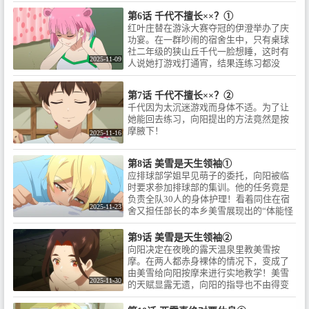
激身体某个特定穴道，但伊澄却因羞红了
芹澤優 / 住吉いずみ：会沢紗弥 /
狭山ヶ丘ちよ：村上まなつ / 本郷
脸而犹豫不决……
狭山ヶ丘ちよ：村上まなつ / 本郷
みゆき：青木瑠璃子 / ©シンジョ
第6话 千代不擅长××？①
みゆき：青木瑠璃子 / ©シンジョ
ウタクヤ・講談社／ウェイブ
红叶庄替在游泳大赛夺冠的伊澄举办了庆
ウタクヤ・講談社／ウェイブ
功宴。在一群吵闹的宿舍生中，只有桌球
社二年级的狭山丘千代一脸想睡，这时有
2025-11-09
人说她打游戏打通宵，结果连练习都没
去。
第7话 千代不擅长××？②
千代因为太沉迷游戏而身体不适。为了让
她能回去练习，向阳提出的方法竟然是按
摩腋下！
2025-11-16
第8话 美雪是天生领袖①
应排球部学姐早见萌子的委托，向阳被临
时要求参加排球部的集训。他的任务竟是
负责全队30人的身体护理！看着同住在宿
2025-11-23
舍又担任部长的本乡美雪展现出的“体能怪
物”级表现，向阳边震惊边替疲惫的队员们
一个接一个疗养。晚上，向阳准备去露天
第9话 美雪是天生领袖②
温泉泡澡，却意外遇上了美雪……
向阳决定在夜晚的露天温泉里教美雪按
摩。在两人都赤身裸体的情况下，变成了
由美雪给向阳按摩来进行实地教学！美雪
2025-11-30
的天赋显露无遗，向阳的指导也不由得变
得热烈起来。随着美雪全力配合，两人的
身体越来越紧密地贴在了一起……