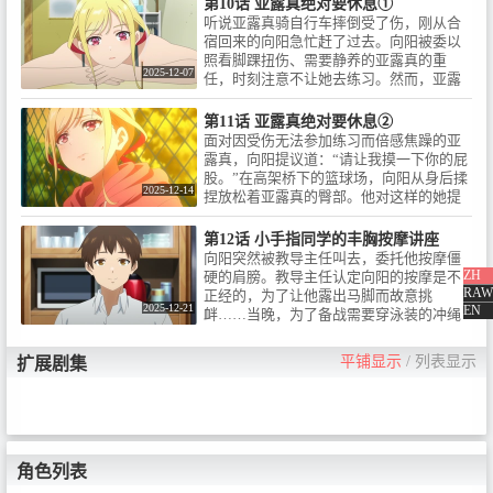
第10话 亚露真绝对要休息①
听说亚露真骑自行车摔倒受了伤，刚从合
宿回来的向阳急忙赶了过去。向阳被委以
照看脚踝扭伤、需要静养的亚露真的重
2025-12-07
任，时刻注意不让她去练习。然而，亚露
真却趁机溜出了宿舍，向阳只好追出去找
她，可是……
第11话 亚露真绝对要休息②
面对因受伤无法参加练习而倍感焦躁的亚
露真，向阳提议道：“请让我摸一下你的屁
股。”在高架桥下的篮球场，向阳从身后揉
2025-12-14
捏放松着亚露真的臀部。他对这样的她提
出的建议究竟是……！？另一方面，向阳
的按摩实力在学校里广受好评，接到了许
第12话 小手指同学的丰胸按摩讲座
多学生的按摩委托，最终却被教导主任叫
向阳突然被教导主任叫去，委托他按摩僵
了过去……
ZH
硬的肩膀。教导主任认定向阳的按摩是不
RAW
正经的，为了让他露出马脚而故意挑
2025-12-21
EN
衅……当晚，为了备战需要穿泳装的冲绳
合宿，宿舍里举办了由向阳主讲的丰胸按
摩讲座！虽然一般情况下这是个令人心跳
平铺显示
/
列表显示
扩展剧集
不已的场景，但向阳依然一如既往地认真
对待按摩。回顾至今为止他对大家的照
顾，宿舍的五名女生各自在想什么，又有
着怎样的感触呢……！？
角色列表