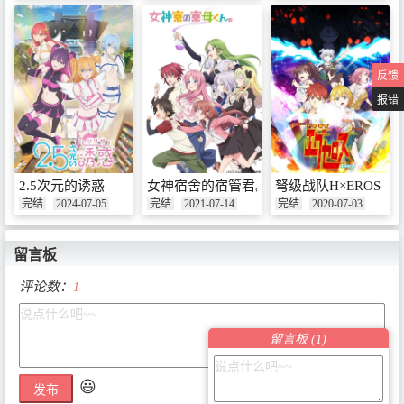
反馈
报错
2.5次元的诱惑
女神宿舍的宿管君。
弩级战队H×EROS
完结
2024-07-05
完结
2021-07-14
完结
2020-07-03
留言板
评论数：
1
留言板 (
1
)
😃
发布