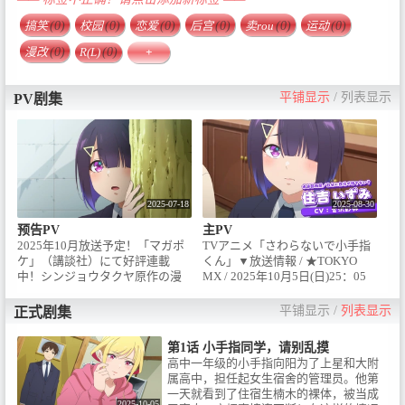
搞笑
(0)
校园
(0)
恋爱
(0)
后宫
(0)
卖rou
(0)
运动
(0)
漫改
(0)
R(L)
(0)
+
平铺显示
/
列表显示
PV剧集
2025-07-18
2025-08-30
预告PV
主PV
2025年10月放送予定！「マガポ
TVアニメ「さわらないで小手指
ケ」（講談社）にて好評連載
くん」▼放送情報 / ★TOKYO
中！シンジョウタクヤ原作の漫
MX / 2025年10月5日(日)25：05
画が待望のアニメ化！話題の人
～ / 毎週日曜25：05放送予定 /
気作品『さわらないで小手指く
★BS11 / 2025年10月6日(月)25：
平铺显示
/
列表显示
正式剧集
ん』のティザーPVをお届けしま
00～ / 毎週月曜25：00放送予定 /
す。動いて喋るみんなの姿を初
▼ストーリー / 小手指向陽・高校
第1话 小手指同学，请别乱摸
公開！▼ストーリー / 小手指向
１年生。特技は、気持ちよくさ
高中一年级的小手指向阳为了上星和大附
陽・高校１年生。特技は、気持
せすぎちゃう超絶マッサー
属高中，担任起女生宿舍的管理员。他第
ちよくさせすぎちゃう超絶マッ
ジ！！学費を稼ぐため、スポー
一天就看到了住宿生楠木的裸体，被当成
サージ！！学費を稼ぐため、ス
ツ強豪校・星和大付属高校の寮
2025-10-05