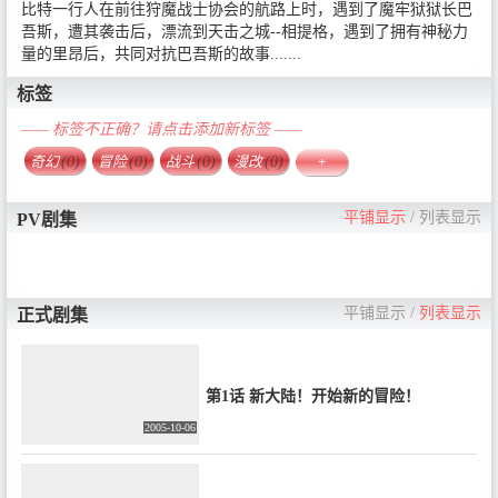
比特一行人在前往狩魔战士协会的航路上时，遇到了魔牢狱狱长巴
吾斯，遭其袭击后，漂流到天击之城--相提格，遇到了拥有神秘力
量的里昂后，共同对抗巴吾斯的故事.......
标签
—— 标签不正确？请点击添加新标签 ——
奇幻
(0)
冒险
(0)
战斗
(0)
漫改
(0)
+
平铺显示
/
列表显示
PV剧集
平铺显示
/
列表显示
正式剧集
第1话 新大陆！开始新的冒险！
2005-10-06