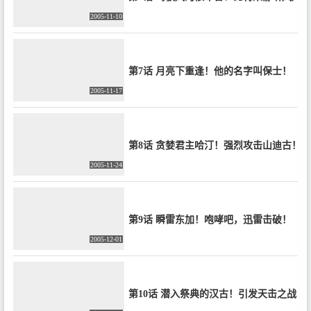
2005-11-10
第7话 月亮下重逢！他的名字叫保士！
2005-11-17
第8话 贪婪君主哈汀！强烈攻击山迪古！
2005-11-24
第9话 瞬雷东加！咆哮吧，迅雷击破！
2005-12-01
第10话 潜入祭典的汉古！引发天击之战！