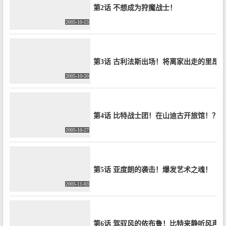
第2话 不想成为狩魔战士！
2005-10-13
第3话 古利法斯出场！将离家出走的里昂
2005-10-20
第4话 比特战士团！在山迪古开旅馆！？
2005-10-27
第5话 亚度朗的袭击！爆发艺术之魂！
2005-11-03
第6话 驾驭风的依布鲁！比特来静听风声