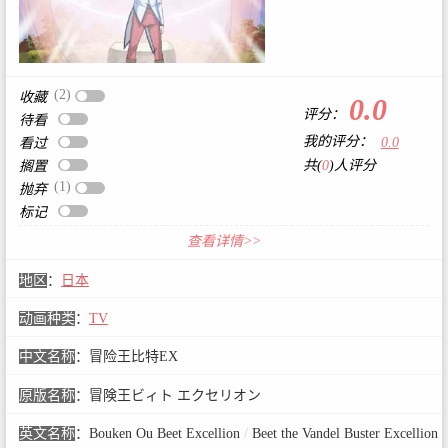
(2)
收藏
0.0
评分：
待看
我的评分：
0.0
看过
共(
0
)人评分
搁置
(1)
抛弃
标记
查看详情>>
地区
：
日本
动画种类
：
TV
中文名称
：
冒险王比特EX
原版名称
：
冒険王ビィト エクセリオン
英文名称
：
Bouken Ou Beet Excellion
/
Beet the Vandel Buster Excellion