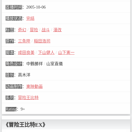
首播时间
：
2005-10-06
播放状态
：
完结
标签
：
奇幻
/
冒险
/
战斗
/
漫改
原作
：
三条陸
/
稲田浩司
脚本
：
成田良美
/
下山健人
/
山下憲一
角色设计
：
中鶴勝祥
/
山室直儀
音乐
：
高木洋
动画制作
：
東映動画
系列
：
冒险王比特
Rating
：
9+
《冒险王比特EX》