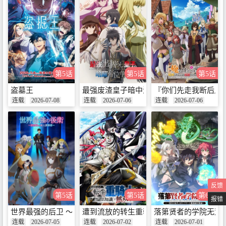
第5话
第5话
第5话
盗墓王
最强废渣皇子暗中活跃于帝位之争
『你们先走我断后』
连载
2026-07-08
连载
2026-07-06
连载
2026-07-06
反馈
第5话
第5话
第6话
报错
世界最强的后卫 ～迷宫国的新人探索者～
遭到流放的转生重骑士凭借游戏知识大开
落第贤者的学院无双
连载
2026-07-05
连载
2026-07-02
连载
2026-07-01