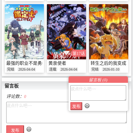
第17话
最强的职业不是勇者也不是贤者好像是鉴定士(伪)的样子?
黄泉使者
转生之后的我变成了
完结
2026-04-04
连载
2026-04-04
完结
2026-01-10
留言板 (
0
)
留言板
评论数：
0
😃
发布
😃
发布