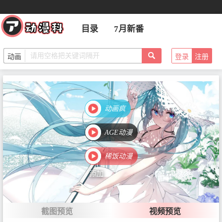
正式剧集
目录
7月新番
第1话 我的人生好像完蛋了
登录
注册
首播：2026-01-09
动画疯
第2话 根本一点都不好……
首播：2026-01-16
AGE动漫
稀饭动漫
第3话 电源开关在嘴里……！？
添加
首播：2026-01-23
截图预览
视频预览