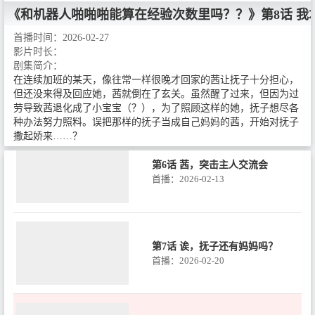
第4话 直呼名字，心脏受不了啊！
《和机器人啪啪啪能算在经验次数里吗？？》
第8话 
首播：2026-01-30
首播时间：
2026-02-27
影片时长：
剧集简介：
第5话 关于抚子机能过于强大这件
在连续加班的某天，像往常一样很晚才回家的茜让抚子十分担心，
事
但还没来得及回应她，茜就倒在了玄关。虽然醒了过来，但因为过
首播：2026-02-06
劳导致茜退化成了小宝宝（？），为了照顾这样的她，抚子想尽各
种办法努力照料。误把那样的抚子当成自己妈妈的茜，开始对抚子
撒起娇来……？
第6话 茜，突击主人交流会
首播：2026-02-13
第7话 诶，抚子还有妈妈吗？
首播：2026-02-20