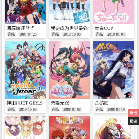
海底娇娃蓝华
我要成为世界最强偶像
青春CUP
完结
1997-04-25
完结
2013-10-06
完结
2010-01-04
神田川JET GIRLS
恋姬无双
企鹅娘
完结
2019-10-08
完结
2008-07-08
完结
2008-04-19
反馈
报错