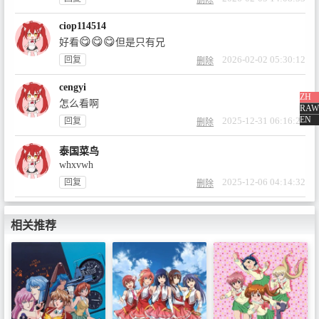
ciop114514
😋
😋
😋
好看
但是只有兄
2026-02-02 05:30:12
回复
删除
cengyi
ZH
怎么看啊
RAW
EN
2025-12-31 06:16:21
回复
删除
泰国菜鸟
whxvwh
2025-12-06 04:14:32
回复
删除
相关推荐