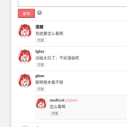
😃
发布
莲鲤
到底要怎么看啊
回复
fgfuy
动画太拉了，不如漫画呢
回复
gluee
额啊根本看不够
回复
zmdbyol
@gluee
怎么看啊
回复