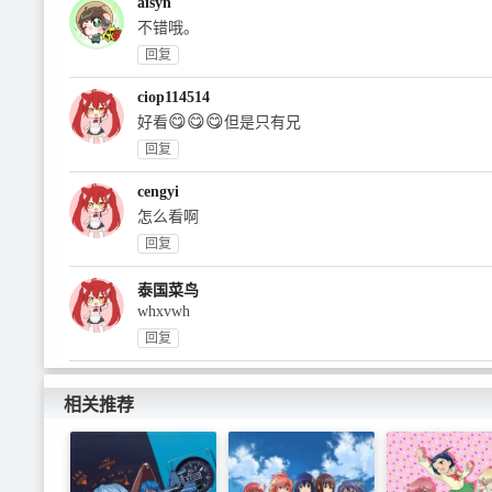
aisyn
不错哦。
回复
ciop114514
😋
😋
😋
好看
但是只有兄
回复
cengyi
怎么看啊
回复
泰国菜鸟
whxvwh
回复
相关推荐