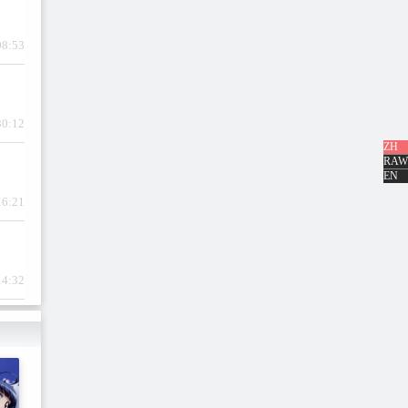
08:53
30:12
ZH
RAW
EN
16:21
14:32