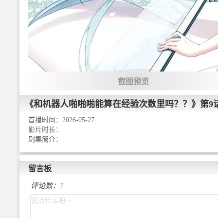
截图预览
《和机器人啪啪啪能算在经验次数里吗？？》
第9
首播时间：
2026-05-27
影片时长：
剧集简介：
留言板
评论数：
7