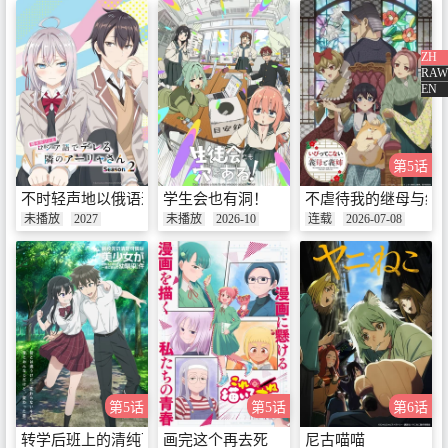
第3话 光岳剧团！之卷 / 泉莉子千
钧一发！/ 面包店 / 善意革命 / 纸
ZH
扇和秘密基地 / 我们都是好伙伴！
首播：2025-07-20
RAW
清新的三班！
EN
第4话 田边警官的目标 / 奇妙的来
第5话
访者 / 田边警官和穗高 / 真壁鹤菱
的黄昏 / 待续 / 小悦与地道英语与
首播：2025-07-27
不时轻声地以俄语遮羞的邻座艾莉同学 第二季
学生会也有洞！
不虐待我的继母与继
面包茉莉 / 人类十字路口
未播放
2027
未播放
2026-10
连载
2026-07-08
第5话 塔 / 糟糕时间 / 算盘与麻花
辫 / 飞驰而过的青春 / 绝对安全新
仓
首播：2025-08-03
第5话
第5话
第6话
第6话 早上好安达太良 / 新仓vs足
球部 / 临终进行曲 / 坐席与香雪兰
转学后班上的清纯可爱美少女，竟是小时候玩在一起的哥们儿
画完这个再去死
尼古喵喵
/ 泉和子的任务 / 我们是同伴！安