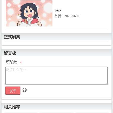
PV2
首播：2025-06-08
正式剧集
留言板
第1话 真壁家 / 朋友 / 炒脆面 / 安
达太良博士 / 泉和子 / 203号室 /
评论数：
0
梦想
首播：2025-07-06
第2话 城南足球队 / 三人组 / 三位
😃
编辑 / 指南 / 美丽的鸟 / 神明游戏
发布
/ 漫画道 / 纠结！新仓vs新仓
首播：2025-07-13
相关推荐