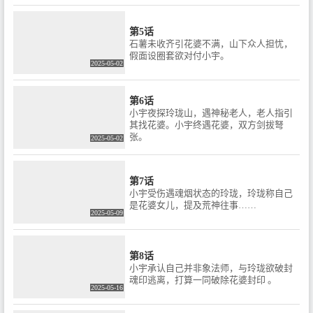
第5话
石薯未收齐引花婆不满，山下众人担忧，
假面设圈套欲对付小宇。
2025-05-02
第6话
小宇夜探玲珑山，遇神秘老人，老人指引
其找花婆。小宇终遇花婆，双方剑拔弩
张。
2025-05-02
第7话
小宇受伤遇魂烟状态的玲珑，玲珑称自己
是花婆女儿，提及荒神往事……
2025-05-09
第8话
小宇承认自己并非象法师，与玲珑欲破封
魂印逃离，打算一同破除花婆封印 。
2025-05-16