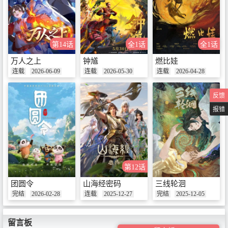
第14话
全1话
全1话
万人之上
钟馗
燃比娃
连载
2026-06-09
连载
2026-05-30
连载
2026-04-28
反馈
报错
第12话
团圆令
山海经密码
三线轮洄
完结
2026-02-28
连载
2025-12-27
完结
2025-12-05
留言板