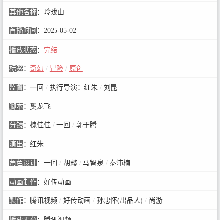
其他名称
：
玲珑山
首播时间
：
2025-05-02
播放状态
：
完结
标签
：
奇幻
/
冒险
/
原创
监督
：
一回
/
执行导演：红朱
/
刘昆
脚本
：
奚龙飞
分镜
：
槐佳佳
/
一回
/
郭于腾
演出
：
红朱
角色设计
：
一回
/
胡懿
/
马智泉
/
秦沛楠
动画制作
：
好传动画
製作
：
腾讯视频
/
好传动画
/
孙忠怀(出品人)
/
尚游
播放平台
：
腾讯视频