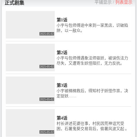
平铺显示
/
列表显示
正式剧集
第1话
小宇与包师傅途中来到一家黑店，识破陷
阱，以一敌众。
2025-05-02
第2话
小宇与包师傅遇象法师驱妖，被误伤法力
尽失，又遭寄生妖怪阻拦，无力反抗。
2025-05-02
第3话
小宇被楠楠救后，得知村子妖怪作祟，决
定捉妖……
2025-05-02
第4话
村长讲述花婆往事，村民因荒神诅咒受
困，石薯鬼葵交易背后，偷薯风波又起 。
2025-05-02