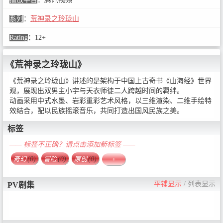
系列
：
荒神录之玲珑山
Rating
：
12+
《荒神录之玲珑山》
《荒神录之玲珑山》讲述的是架构于中国上古奇书《山海经》世界
观，展现出双男主小宇与天衣师徒二人跨越时间的羁绊。
动画采用中式水墨、岩彩重彩艺术风格，以三维渲染、二维手绘特
效结合，配以民族摇滚音乐，共同打造出国风民族之美。
标签
—— 标签不正确？请点击添加新标签 ——
奇幻
(0)
冒险
(0)
原创
(0)
+
平铺显示
/
列表显示
PV剧集