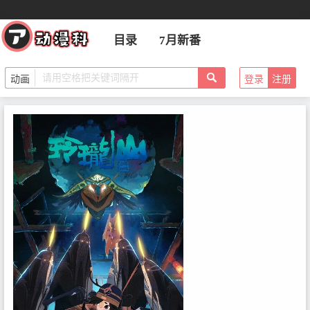
目录
7月新番
登录
注册