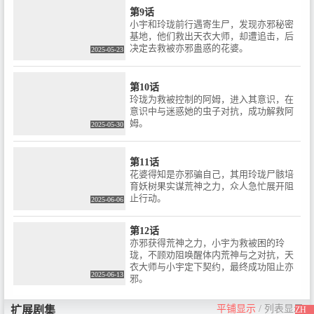
第9话
小宇和玲珑前行遇寄生尸，发现亦邪秘密
基地，他们救出天衣大师，却遭追击，后
决定去救被亦邪蛊惑的花婆。
2025-05-23
第10话
玲珑为救被控制的阿姆，进入其意识，在
意识中与迷惑她的虫子对抗，成功解救阿
姆。
2025-05-30
第11话
花婆得知是亦邪骗自己，其用玲珑尸骸培
育妖树果实谋荒神之力，众人急忙展开阻
止行动。
2025-06-06
第12话
亦邪获得荒神之力，小宇为救被困的玲
珑，不顾劝阻唤醒体内荒神与之对抗，天
衣大师与小宇定下契约，最终成功阻止亦
2025-06-13
邪。
平铺显示
/
列表显示
扩展剧集
ZH