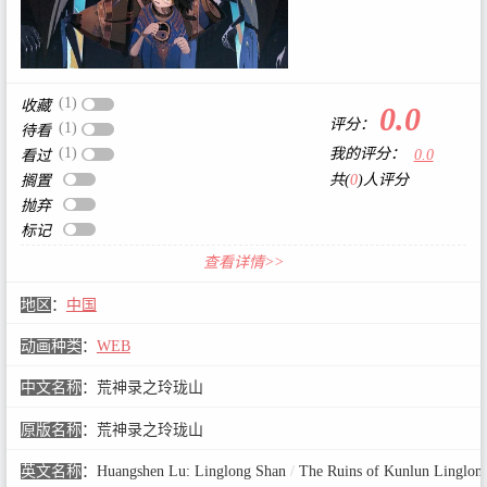
(1)
收藏
0.0
评分：
(1)
待看
(1)
我的评分：
0.0
看过
共(
0
)人评分
搁置
抛弃
标记
查看详情>>
地区
：
中国
动画种类
：
WEB
中文名称
：
荒神录之玲珑山
原版名称
：
荒神录之玲珑山
英文名称
：
Huangshen Lu: Linglong Shan
/
The Ruins of Kunlun Linglon