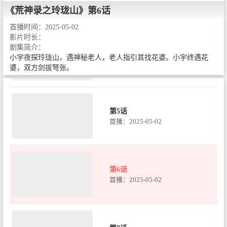
首播：2025-05-02
《荒神录之玲珑山》
第6话
首播时间：
2025-05-02
影片时长：
剧集简介：
第4话
小宇夜探玲珑山，遇神秘老人，老人指引其找花婆。小宇终遇花
首播：2025-05-02
婆，双方剑拔弩张。
第5话
首播：2025-05-02
第6话
首播：2025-05-02