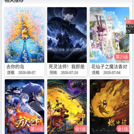
相关推荐
第11话
首播：2025-06-06
ZH
RAW
EN
第12话
首播：2025-06-13
第23话
去你的岛
死灵法师！我即是天灾
花仙子之魔法香对论
扩展剧集
连载
2026-08-07
完结
2026-07-24
连载
2026-07-04
第14话
全1话
全1话