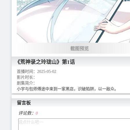
截图预览
《荒神录之玲珑山》
第1话
首播时间：
2025-05-02
影片时长：
剧集简介：
小宇与包师傅途中来到一家黑店，识破陷阱，以一敌众。
留言板
评论数：
0