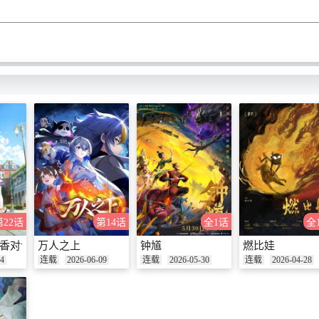
第22话
第14话
全1话
全
香对论
万人之上
钟馗
燃比娃
04
连载
2026-06-09
连载
2026-05-30
连载
2026-04-28