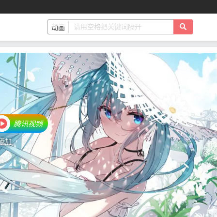
腾讯视频
添加