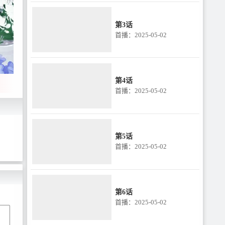
第3话
首播：2025-05-02
第4话
首播：2025-05-02
第5话
首播：2025-05-02
第6话
首播：2025-05-02