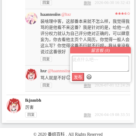
2026-06-30 16:32:43
回复
删除
haannssiiss
@hxr
装啥理中客，这部番本来就不怎么样，我觉得我
骂的是他看不来这番？我是针对的是，给他一点
评分权力就认为自己评分绝对正确的，可以肆意
妄为，你去看他主页个人简历，你觉得一般人会
这么写？你觉得这番不行就不行呗，我从来没有
留言板 (
8
)
说过这番很好
2026-06-30 16:45:23
回复
删除
hxr
@haannssiiss
😃
😐
发布
骂人就是不好
2026-07-01 12:24:29
回复
删除
lkjnmbh
厉害
2026-04-19 08:33:51
回复
删除
© 2020 番组百科 . All Rights Reserved