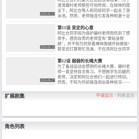
流露出来。
澄清鶸村老师那些可怕传闻，在椋林的提
议下，阿比仓等人和同班同学一起去了游
2026-06-13
泳池。然而，老师接连引发各种刺激十足
的意外状况，反而让众人的怀疑越来越
深……！？此外，被雪下叫到家里的阿比
第11话 坚定的心意
仓，不知为何还接受了戴着猫耳女仆装的
阿比仓同学因为保护鶸村老师而伤到了惯
鶸村老师的贴身服务。
用手。感到自责的老师宣布“要贴身照
顾”，并不知为何穿着裸体围裙开始做饭！
2026-06-20
甚至还打算帮忙洗澡，不仅洗阿比仓同学
的背，连“前面”也要洗。一番折腾后，老
师的浴巾松脱开来，整个人倒向了阿比仓
第12话 弱弱的长绳大赛
同学……！？
为了备战运动会惯例的长绳大赛，鶸村老
师一直坚持自主练习。不想拖学生后腿的
老师，决定和阿比仓他们一起进行特训。
2026-06-27
然而，不知为何却接连闹出各种状况——
一会儿变成了龟甲缚，一会儿又穿着比基
尼被层层缠住，把自己糟糕的运动神经暴
平铺显示
/
列表显示
扩展剧集
露无遗。到了运动会当天，即便如此，阿
比仓依然选择相信这位弱弱老师！
角色列表