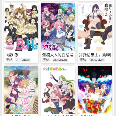
B型H系
迦楠大人的白给是恶魔级
拜托请穿上，鹰峰同
完结
2010-04-01
完结
2026-04-04
完结
2025-04-02