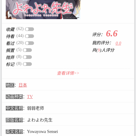
(62)
收藏
6.6
评分：
(44)
待看
(20)
我的评分：
0.0
看过
(5)
共(
9
)人评分
搁置
(8)
抛弃
(8)
标记
查看详情>>
地区
：
日本
动画种类
：
TV
中文名称
：
弱弱老师
原版名称
：
よわよわ先生
英文名称
：
Yowayowa Sensei