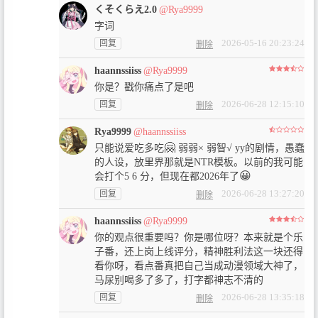
くそくらえ2.0
@Rya9999
字词
2026-05-16 20:23:24
回复
删除
haannssiiss
@Rya9999
你是？戳你痛点了是吧
2026-06-28 12:15:10
回复
删除
Rya9999
@haannssiiss
🤗
只能说爱吃多吃
弱弱× 弱智√ yy的剧情，愚蠢
的人设，放里界那就是NTR模板。以前的我可能
😀
会打个5 6 分，但现在都2026年了
2026-06-28 13:27:20
回复
删除
haannssiiss
@Rya9999
你的观点很重要吗？你是哪位呀？本来就是个乐
子番，还上岗上线评分，精神胜利法这一块还得
看你呀，看点番真把自己当成动漫领域大神了，
马尿别喝多了多了，打字都神志不清的
2026-06-28 13:35:18
回复
删除