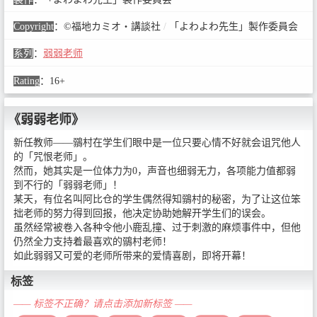
Copyright
：
©福地カミオ・講談社
/
「よわよわ先生」製作委員会
系列
：
弱弱老师
Rating
：
16+
《弱弱老师》
新任教师——鶸村在学生们眼中是一位只要心情不好就会诅咒他人
的「咒恨老师」。
然而，她其实是一位体力为0，声音也细弱无力，各项能力值都弱
到不行的「弱弱老师」！
某天，有位名叫阿比仓的学生偶然得知鶸村的秘密，为了让这位笨
拙老师的努力得到回报，他决定协助她解开学生们的误会。
虽然经常被卷入各种令他小鹿乱撞、过于刺激的麻烦事件中，但他
仍然全力支持着最喜欢的鶸村老师！
如此弱弱又可爱的老师所带来的爱情喜剧，即将开幕！
标签
—— 标签不正确？请点击添加新标签 ——