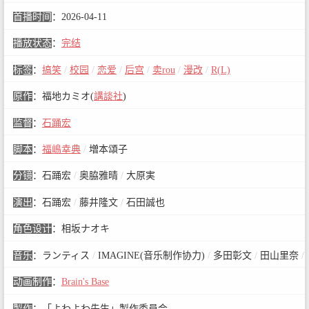
首播时间
：
2026-04-11
播放状态
：
完结
标签
：
搞笑
/
校园
/
恋爱
/
后宫
/
卖rou
/
漫改
/
R(L)
原作
：
福地カミオ(
講談社
)
监督
：
石踊宏
脚本
：
福嶋幸典
/
増本頌子
分镜
：
石踊宏
/
奥脇雅晴
/
大原実
演出
：
石踊宏
/
藤井隆文
/
石田誠也
角色设计
：
相坂ナオキ
音乐
：
ランティス
/
IMAGINE(音乐制作协力)
/
多田彰文
/
田山里奈
/
动画制作
：
Brain's Base
製作
：
「よわよわ先生」製作委員会