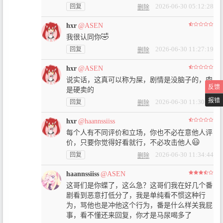
2026-06-30 05:12:28
回复
删除
hxr
@ASEN
🤣
我很认同你
2026-06-30 11:27:19
回复
删除
hxr
@ASEN
说实话，这真可以称为屎，剧情是没脑子的，肉
反馈
是硬卖的
报错
2026-06-30 11:30:48
回复
删除
hxr
@haannssiiss
每个人有不同评价和立场，你也不必在意他人评
😃
价，只要你觉得好看就行，不必攻击他人
2026-06-30 11:34:44
回复
删除
haannssiiss
@ASEN
这哥们是你蝶了，这么急？这哥们我在好几个番
剧看到恶意打低分了，我是单纯看不惯这种行
为，骂他也是冲他这个行为，番是什么样关我屁
事，看不懂还来回复，你才是马尿喝多了