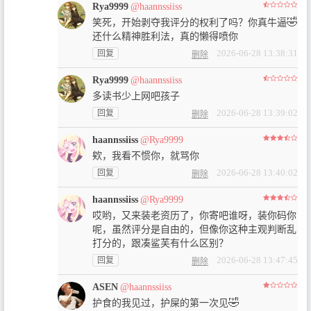
Rya9999
@haannssiiss
🤣
笑死，开始剥夺我评分的权利了吗？你真牛逼
还什么精神胜利法，真的懒得喷你
2026-06-28 13:38:31
回复
删除
Rya9999
@haannssiiss
多读书少上网吧孩子
2026-06-28 13:39:02
回复
删除
haannssiiss
@Rya9999
欸，我看不惯你，就骂你
2026-06-28 13:40:02
回复
删除
haannssiiss
@Rya9999
哎哟，又来装老资历了，你寄吧谁呀，装你码你
呢，虽然评分是自由的，但像你这种主观判断乱
打分的，跟凑鲨芙有什么区别？
2026-06-28 13:47:45
回复
删除
ASEN
@haannssiiss
🤣
护食的我见过，护屎的第一次见