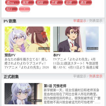
卖rou
(1)
搞笑
(0)
校园
(0)
恋爱
(0)
后宫
(0)
漫改
(0)
R(L)
(0)
+
平铺显示
/
列表显示
PV剧集
2026-01-29
2026-03-18
预告PV
本PV
あなたの癖を搔き立てる！癒し
TVアニメ「よわよわ先生」4月
癒されよわよわラブコメディ！
11日(土)放送スタート！🌀放送情
TVアニメ「よわよわ先生」2026
報 / AT-X：4月11日より 毎週土曜
年4月から放送開始！🌀イントロ
日 21:30～ / 【リピート放送】毎
ダクション / 生徒たちからは、機
週月曜日 29:00〜／毎週土曜日
平铺显示
/
列表显示
正式剧集
嫌を損ねたら呪われる「こわこ
6:30〜TOKYO MX：4月11日より
わ先生」と恐れられている / 新米
毎週土曜日 22:30～ / ABCテレ
第1话 咒恨老师
教師の鶸村(ひわむら)ひより先
ビ： 4月15日より 毎週水曜日
新学期第一天，班主任鶸村日和老师浑身
生。……しかし、本当は体力0、
26:15〜北海道テレビ放送：4月
是血地出现在了阿比仓章人所在的教室。
声もヒョロヒョロ、あらゆるス
18日より 毎週土曜日 26:40〜長
因为她那怪异的举止，很快就被传成了“要
テータスが最弱なだけの「よわ
崎文化放送：4月23日より 毎週
2026-04-11
是惹她不高兴就会被诅咒的可怕老师”……
よわ先生」だった！鶸村先生の
木曜日 25:20〜BS11：4月11日よ