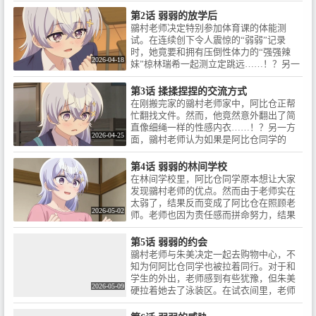
然而在放学后，阿比仓却目睹了令人震惊
秘密を偶然知った担当クラスの
り 毎週土曜日 22:30～ / ※放送日
的真相。在空无一人的教室里独自练习授
第2话 弱弱的放学后
阿比倉(あびくら)くんは、不器用
時は変更になる場合がありま
课的老师，其实是一个说话声音微弱、体
鶸村老师决定特别参加体育课的体能测
な先生の頑張りが報われるよ
す。🌀配信情報 / AnimeFesta・d
力值几乎为零的“弱弱老师”！
试。在连续创下令人震惊的“弱弱”记录
う、彼女に協力して生徒の誤解
アニメストア・DMM TVにて
时，她竟要和拥有压倒性体力的“强强辣
を解こうと決意。ドキドキで刺
Web最速配信決定！🌀イントロ
2026-04-18
妹”椋林瑞希一起测立定跳远……！？另一
激的なトラブルに巻き込まれな
ダクション / 生徒たちからは、機
方面，阿比仓君对自己那个总是想方设法
がら、大好きな鶸村先生をサポ
嫌を損ねたら呪われる「こわこ
娇惯他的姐姐朱美感到有些不耐烦。而这
ートしていく！よわよわでかわ
わ先生」と恐れられている / 新米
第3话 揉揉捏捏的交流方式
样的姐姐，似乎又找到了新的“溺爱”目
いい先生との、ちょっぴり刺激
教師の鶸村(ひわむら)ひより先
在刚搬完家的鶸村老师家中，阿比仓正帮
标……？
的なラブコメディ、開幕!!🌀スタ
生。……しかし、本当は体力0、
忙翻找文件。然而，他竟然意外翻出了简
ッフ / 原作：福地カミオ(講談社
声もヒョロヒョロ、あらゆるス
直像细绳一样的性感内衣……！？另一方
「週刊少年マガジン」連載)監
テータスが最弱なだけの「よわ
2026-04-25
面，鶸村老师认为如果是阿比仓同学的
督：石踊 宏 / シリーズ構成：福
よわ先生」だった！鶸村先生の
话，或许能打开不愿意上学的雪下祐树的
嶋幸典 / キャラクターデザイン：
秘密を偶然知った担当クラスの
心扉，于是带着他前往雪下家。谁知雪下
第4话 弱弱的林间学校
相坂ナオキ / 音楽：多田彰文、田
阿比倉(あびくら)くんは、不器用
竟然把“揉老师胸部”当作打招呼的方式，
在林间学校里，阿比仓同学原本想让大家
山里奈 / アニメーション制作：ブ
な先生の頑張りが報われるよ
阿比仓的怒火已经濒临爆发……
发现鶸村老师的优点。然而由于老师实在
レインズ・ベース / 🌀キャスト /
う、彼女に協力して生徒の誤解
太弱了，结果反而变成了阿比仓在照顾老
鶸村ひより：高野麻里佳 / 阿比倉
を解こうと決意。ドキドキで刺
2026-05-02
师。老师也因为责任感而拼命努力，结果
章人：波多野 翔 / 椋林瑞希：伊
激的なトラブルに巻き込まれな
弄巧成拙，反而带来了压迫感。虽然两人
駒ゆりえ / 雪下祐樹：篠原 侑 / 九
がら、大好きな鶸村先生をサポ
总是不太顺利，但无论是在露天浴池不期
第5话 弱弱的约会
栗香夜：夏吉ゆうこ / 阿比倉朱
ートしていく！よわよわでかわ
而遇，还是被困在旅馆壁橱里独处，两人
鶸村老师与朱美决定一起去购物中心，不
美：中原麻衣 / ©福地カミオ・講
いい先生との、ちょっぴり刺激
的距离都急速拉近……！？
知为何阿比仓同学也被拉着同行。对于和
談社／「よわよわ先生」製作委
的なラブコメディ、開幕!!🌀スタ
学生的外出，老师感到有些犹豫，但朱美
員会
ッフ / 原作：福地カミオ(講談社
2026-05-09
硬拉着她去了泳装区。在试衣间里，老师
「週刊少年マガジン」連載)監
被穿上了大胆的泳装，阿比仓同学的理性
督：石踊 宏 / シリーズ構成：福
濒临崩溃！然而就在这时，椋林突然出