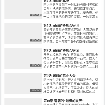
嶋幸典 / キャラクターデザイン：
第6话 弱弱的威胁
现，两人只好躲进狭小的试衣间……！？
相坂ナオキ / 色彩設計：福田由布
阿比仓同学收到了一封以他与鶸村老师的
子 / 美術監督：立川目佳子、菊池
关系为把柄的威胁信。来到指定地点后，
翠 / 撮影監督：藤野祐介 / 編集：
出现在那里的是三年级学生九栗香夜。她
2026-05-16
池田康隆 / 音響監督：高寺たけし
一边以在泳池拍的照片要挟，一边要求拍
/ 音楽：多田彰文、田山里奈 / 音
摄“老师充满色气的照片”！阿比仓同学和
楽制作：ランティス / アニメーシ
鶸村老师就这样半推半就地被卷入了拍摄
第7话 弱弱的摄影合宿①
ョン制作：ブレインズ・ベース /
之中。随后雪下也加入进来，一场以老师
摄影部的夏季合宿正式开始！大家都想把
🌀キャスト / 鶸村ひより：高野麻
为模特的摄影对决就此爆发！
“最棒的夏天”拍下来，而鶸村老师则在九
里佳 / 阿比倉章人：波多野 翔 / 椋
栗学姐的怂恿下，决定让阿比仓帮自己涂
林瑞希：伊駒ゆりえ / 雪下祐樹：
2026-05-23
防晒霜。每当那双手碰触到她柔弱敏感的
篠原 侑 / 九栗香夜：夏吉ゆうこ /
肌肤时，鶸村老师都会忍不住产生反应。
阿比倉朱美：中原麻衣 / 🌀主題歌
而阿比仓也反过来被要求让老师用脚帮自
第8话 弱弱的摄影合宿②
情報 / OPテーマ：「COMIT
己涂防晒霜……！？到了夜晚，更加令人
虽然对椋林的“告白”感到震惊，但阿比仓
COMET」Daoko / EDテーマ：
心跳加速的考验在等待着阿比仓同学！
还是为她平安无事而松了一口气。两人在
「よわよわ つよつよ みにみに こ
公交站避雨时，渐渐发现彼此关系变得尴
わこわ」 鶸村ひより(CV.高野麻
2026-05-30
尬的原因源于小学时代的一次误会……时
里佳)、椋林瑞希(CV.伊駒ゆり
隔数年，他们究竟能否解开对彼此误解
え)、雪下祐樹(CV.篠原 侑)©福地
呢！？而在合宿的最后一晚，鶸村老师一
カミオ・講談社／「よわよわ先
第9话 弱弱的花火大会
直凝视着阿比仓同学……？
生」製作委員会
阿比仓与摄影部一行人来到烟花大会。鶸
村老师尽情享受着夏日祭典的乐趣，但浴
衣却不小心散开了，于是决定在没人的树
2026-06-06
林里让阿比仓帮忙整理！面对这样的状
况，阿比仓慌乱不已。接着，鶸村老师突
然感到一阵头晕，在被阿比仓君扶住时，
第10话 弱弱的“最棒的夏天”
一直深藏在心底的情感也终于抑制不住地
阿比仓他们的夏天还远远没有结束！为了